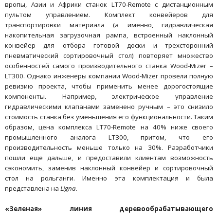
вропы, Азии и Африки станок LT70-Remote с дистанционным
пультом управлением. Комплект конвейеров для
транспортировки материала (а именно, гидравлическая
накопительная загрузочная рампа, встроенный наклонный
конвейер для отбора готовой доски и трехсторонний
пневматический сортировочный стол) повторяет множество
особенностей самого производительного станка Wood-Mizer –
LT300. Однако инженеры компании Wood-Mizer провели полную
ревизию проекта, чтобы применить менее дорогостоящие
компоненты. Например, электрическое управление
гидравлическими клапанами заменено ручным – это снизило
стоимость станка без уменьшения его функциональности. Таким
образом, цена комплекса LT70-Remote на 40% ниже своего
промышленного аналога LT300, притом, что его
производительность меньше только на 30%. Разработчики
пошли еще дальше, и предоставили клиентам возможность
сэкономить, заменив наклонный конвейер и сортировочный
стол на рольганги. Именно эта комплектация и была
представлена на
Ligna.
«Зеленая» линия деревообрабатывающего