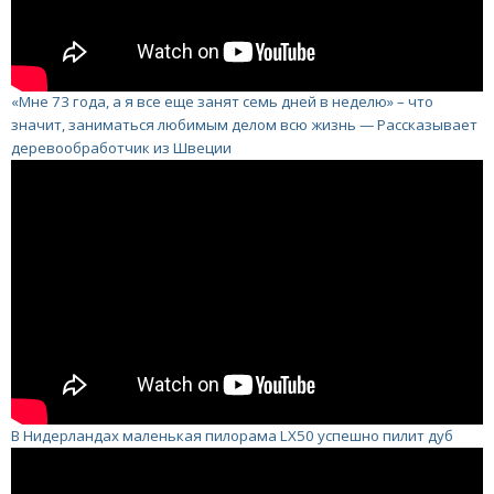
«Мне 73 года, а я все еще занят семь дней в неделю» – что
значит, заниматься любимым делом всю жизнь — Рассказывает
деревообработчик из Швеции
В Нидерландах маленькая пилорама LX50 успешно пилит дуб