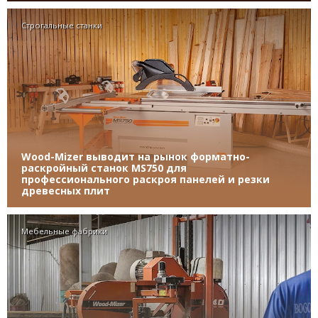
Строгальные станки
Wood-Mizer выводит на рынок форматно-
раскройный станок MS750 для
профессионального раскроя панелей и резки
древесных плит
Мебельные фабрики