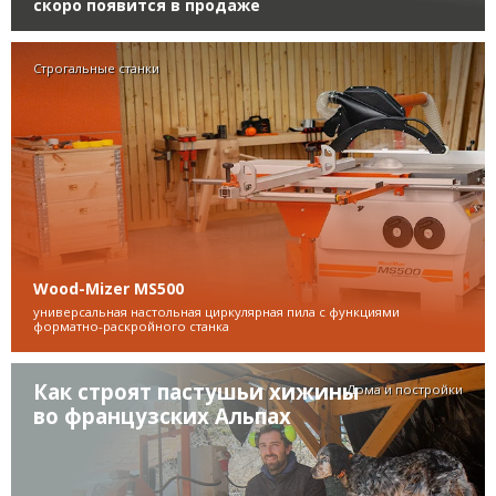
скоро появится в продаже
Строгальные станки
Wood-Mizer MS500
универсальная настольная циркулярная пила с функциями
форматно-раскройного станка
Как строят пастушьи хижины
Дома и постройки
во французских Альпах