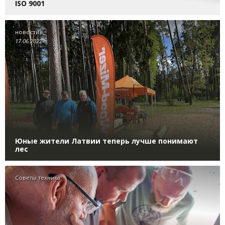
ISO 9001
новости
17.06.2022
Юные жители Латвии теперь лучше понимают
лес
Советы техника