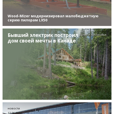
Wood-Mizer модернизировал малобюджетную
серию пилорам LX50
Бывший электрик построил
Дома и постройки
дом своей мечты в Канаде
новости
13.06.2023