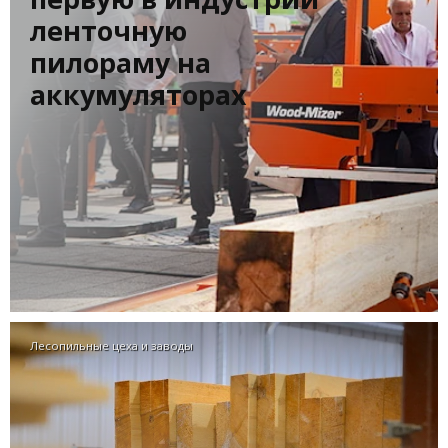
ленточную
пилораму на
аккумуляторах
Лесопильные цеха и заводы