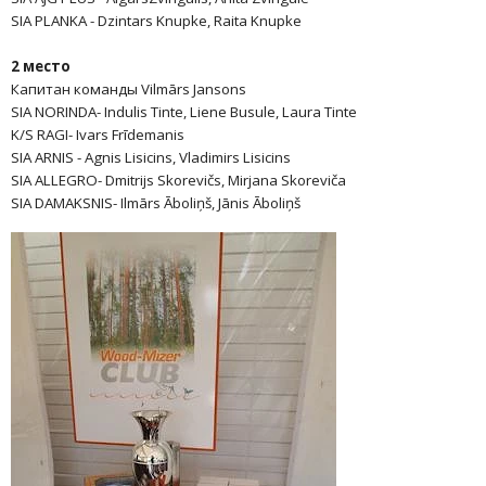
SIA PLANKA - Dzintars Knupke, Raita Knupke
2
место
Капитан команды Vilmārs Jansons
SIA NORINDA- Indulis Tinte, Liene Busule, Laura Tinte
K/S RAGI- Ivars Frīdemanis
SIA ARNIS - Agnis Lisicins, Vladimirs Lisicins
SIA ALLEGRO- Dmitrijs Skorevičs, Mirjana Skoreviča
SIA DAMAKSNIS- Ilmārs Āboliņš, Jānis Āboliņš