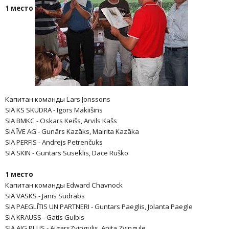
1 место
Капитан команды Lars Jonssons
SIA KS SKUDRA - Igors Makiišins
SIA BMKC - Oskars Keišs, Arvils Kašs
SIA ĪVE AG - Gunārs Kazāks, Mairita Kazāka
SIA PERFIS - Andrejs Petrenčuks
SIA SKIN - Guntars Suseklis, Dace Ruško
1
место
Капитан команды Edward Chavnock
SIA VASKS - Jānis Sudrabs
SIA PAEGLĪTIS UN PARTNERI - Guntars Paeglis, Jolanta Paegle
SIA KRAUSS - Gatis Gulbis
SIA AJG PLUS - AigarsZvingulis, Anita Zvingule