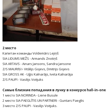
2 место
Капитан команды Voldemārs Lejiņš
SIA LIDUMS MEŽS - Armands Znotiņš
SIA ARTAVS - Ainars Jansons, Sandra Jansone
Z/S MAURIŅ I- Vitālijs Gojevs, Dmitrijs Gojevs
SIA GROSS AK - Uģis Kalnarājs, Iveta Kalnarāja
Z/S PAUPI - Vasilijs Voitjuks
Самые близкие попадания в лунку в конкурсе
hall
-
in
-
one
1 место SIA NORINDA - Liene Busule
2 место SIA PAEGLĪTIS UN PARTNERI - Guntars Paeglis
3 место Z/S PAUPI - Vasilijs Voitjuks.