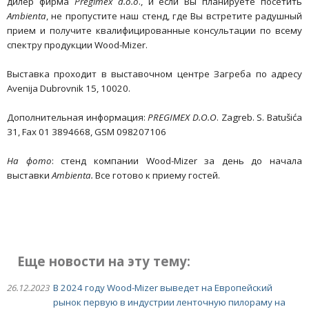
дилер фирма
Pregimex
d
.
o
.
o
., и если Вы планируете посетить
Ambienta
, не пропустите наш стенд, где Вы встретите радушный
прием и получите квалифицированные консультации по всему
спектру продукции Wood-Mizer.
Выставка проходит в выставочном центре Загреба по адресу
Avenija Dubrovnik 15, 10020.
Дополнительная информация:
PREGIMEX
D
.
O
.
O
. Zagreb. S. Batušića
31, Fax 01 3894668, GSM 098207106
На фото
: стенд компании Wood-Mizer за день до начала
выставки
Ambienta
.
Все готово к приему гостей.
Еще новости на эту тему:
26.12.2023
В 2024 году Wood-Mizer выведет на Европейский
рынок первую в индустрии ленточную пилораму на