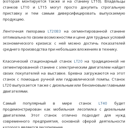
(которая монтируется также и на станину LT10). Владельцы
станков LT10 и LT15 могут просто докупить строгальную
приставку и тем самым диверсифицировать выпускаемую
продукцию.
Ленточная пилорама
LT20B3
на сегментированной станине
оптимальна по своим возможностям и цене для трудных условий
экономического кризиса: с ней можно достичь показателей
среднего производства при небольших вложениях в технику.
Классический стационарный станок
LT20
на традиционной не
сегментированной станине с электрическим двигателем найдет
своих покупателей на выставке. Бревна загружаются на этот
станок с помощью ручной или гидравлической помпы. Станок
LT20 выпускается также с дизельным или бензиновым главными
двигателями.
Самый популярный в мире станок
LT40
будет
продемонстрирован как мобильная лесопилка с дизельным
двигателем. Этот станок отлично подходит для нужд
современного предприятия, основной сферой деятельности
которого является лесопиление.