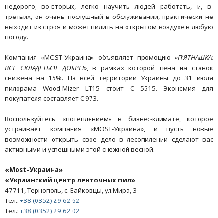
недорого, во-вторых, легко научить людей работать, и, в-
третьих, он очень послушный в обслуживании, практически не
выходит из строя и может пилить на открытом воздухе в любую
погоду.
Компания «MOST-Украина» объявляет промоцию
«П'ЯТНАШКА:
ВСЕ СКЛАДЕТЬСЯ ДОБРЕ!»
, в рамках которой цена на станок
снижена на 15%. На всей территории Украины до 31 июля
пилорама Wood-Mizer LT15 стоит € 5515. Экономия для
покупателя составляет € 973.
Воспользуйтесь «потеплением» в бизнес-климате, которое
устраивает компания «MOST-Украина», и пусть новые
возможности открыть свое дело в лесопилении сделают вас
активными и успешными этой снежной весной.
«Моst-Украина»
«Украинский центр ленточных пил»
47711, Тернополь, с. Байковцы, ул.Мира, 3
Тел.:
+38 (0352) 29 62 62
Тел.:
+38 (0352) 29 62 02