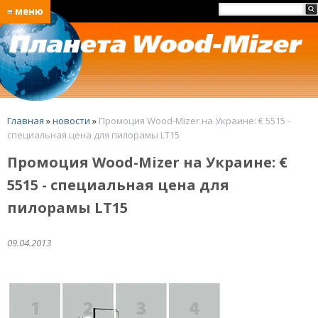
≡ меню
Главная
»
новости
»
Промоция Wood-Mizer на Украине: € 5515 -
специальная цена для пилорамы LT15
Промоция Wood-Mizer на Украине: €
5515 - специальная цена для
пилорамы LT15
09.04.2013