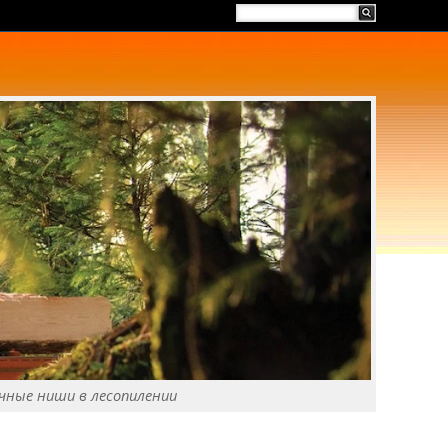
чные ниши в лесопилении