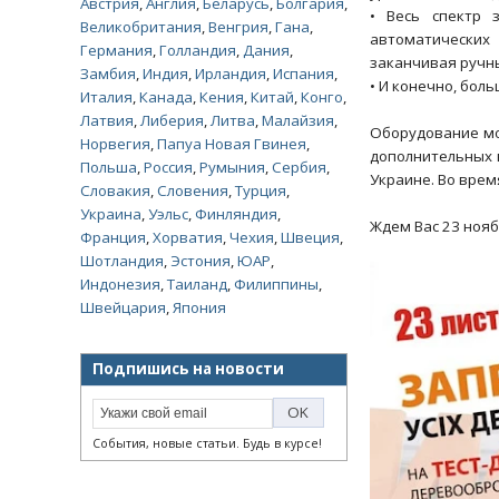
Австрия
,
Англия
,
Беларусь
,
Болгария
,
• Весь спектр 
Великобритания
,
Венгрия
,
Гана
,
автоматических
Германия
,
Голландия
,
Дания
,
заканчивая ручн
Замбия
,
Индия
,
Ирландия
,
Испания
,
• И конечно, бол
Италия
,
Канада
,
Кения
,
Китай
,
Конго
,
Латвия
,
Либерия
,
Литва
,
Малайзия
,
Оборудование мо
Норвегия
,
Папуа Новая Гвинея
,
дополнительных 
Польша
,
Россия
,
Румыния
,
Сербия
,
Украине. Во врем
Словакия
,
Словения
,
Турция
,
Украина
,
Уэльс
,
Финляндия
,
Ждем Вас 23 нояб
Франция
,
Хорватия
,
Чехия
,
Швеция
,
Шотландия
,
Эстония
,
ЮАР
,
Индонезия
,
Таиланд
,
Филиппины
,
Швейцария
,
Япония
Подпишись на новости
События, новые статьи. Будь в курсе!