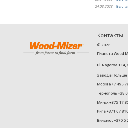
24.03.2023
Выста
Контакты
©
2026
Планета Wood-M
ul. Nagorna 114,
Завод в Польше 
Москва +7 495 7
Тернополь +38 0
Минск +375 17 3
Рига +371 67 81
Вильнюс +370 5 