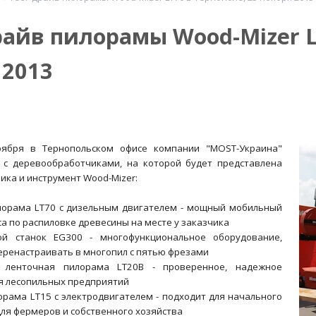
райв пилорамы Wood-Mizer L
 2013
оября в Тернопольском офисе компании "MOST-Украина"
 с деревообработчиками, на которой будет представлена
ика и инструмент Wood-Mizer:
лорама LT70 с дизельным двигателем - мощный мобильный
са по распиловке древесины на месте у заказчика
ой станок EG300 - многофункциональное оборудование,
еренастраивать в многопил с пятью фрезами
 ленточная пилорама LT20B - проверенное, надежное
я лесопильных предприятий
орама LT15 с электродвигателем - подходит для начального
для фермеров и собственного хозяйства