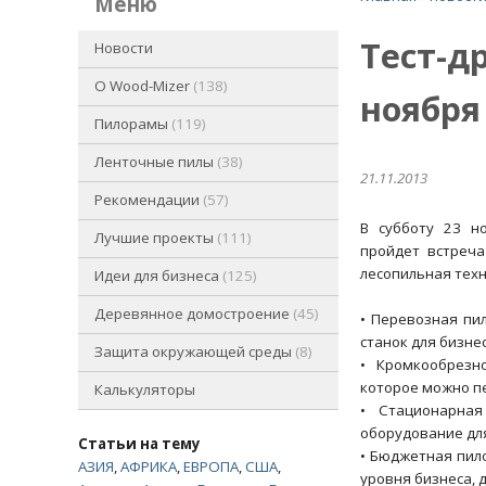
меню
Тест-д
Новости
O Wood-Mizer
138
ноября
Пилорамы
119
Ленточные пилы
38
21.11.2013
Рекомендации
57
В субботу 23 н
Лучшие проекты
111
пройдет встреча
лесопильная техн
Идеи для бизнеса
125
Деревянное домостроение
45
• Перевозная пи
станок для бизне
Защита окружающей среды
8
• Кромкообрезн
которое можно п
Калькуляторы
• Стационарная
оборудование дл
Статьи на тему
• Бюджетная пил
АЗИЯ
,
АФРИКА
,
ЕВРОПА
,
США
,
уровня бизнеса, 