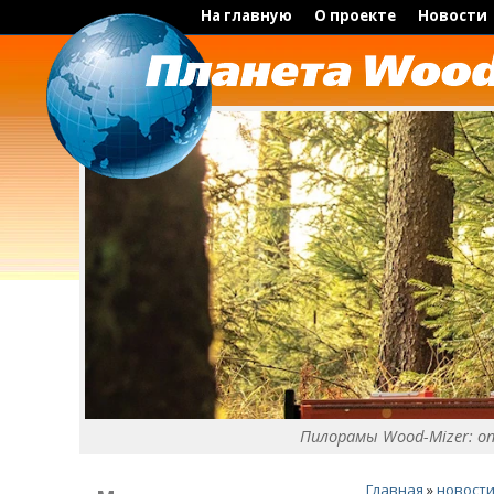
На главную
О проекте
Новости
Пилорамы Wood-Mizer: о
Главная
»
новост