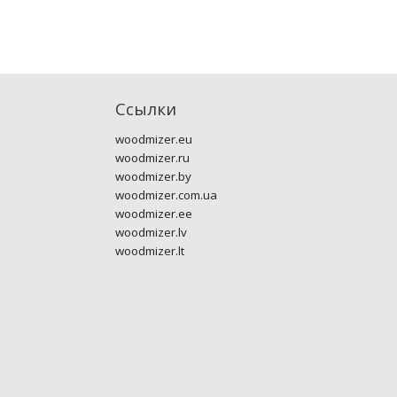
Ссылки
woodmizer.eu
woodmizer.ru
woodmizer.by
woodmizer.com.ua
woodmizer.ee
woodmizer.lv
woodmizer.lt