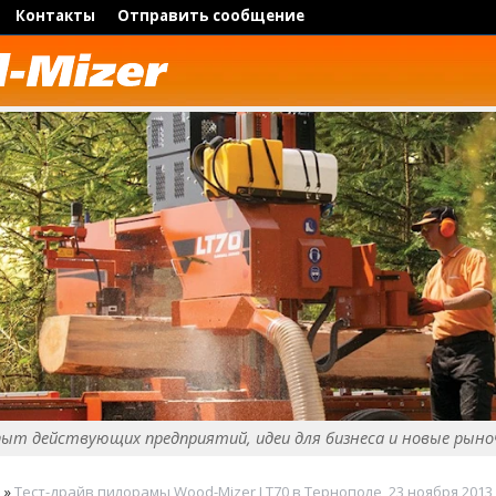
Контакты
Отправить сообщение
пыт действующих предприятий, идеи для бизнеса и новые рыно
и
»
Тест-драйв пилорамы Wood-Mizer LT70 в Тернополе, 23 ноября 2013