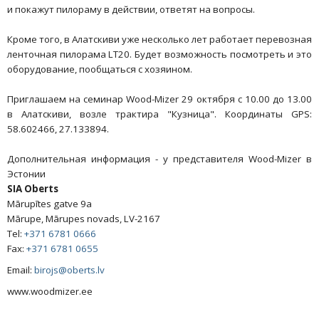
и покажут пилораму в действии, ответят на вопросы.
Кроме того, в Алатскиви уже несколько лет работает перевозная
ленточная пилорама LT20. Будет возможность посмотреть и это
оборудование, пообщаться с хозяином.
Приглашаем на семинар Wood-Mizer 29 октября с 10.00 до 13.00
в Алатскиви, возле трактира "Кузница". Координаты GPS:
58.602466, 27.133894.
Дополнительная информация - у представителя Wood-Mizer в
Эстонии
SIA Oberts
Mārupītes gatve 9a
Mārupe, Mārupes novads, LV-2167
Tel:
+371 6781 0666
Fax:
+371 6781 0655
Email:
birojs@oberts.lv
www.woodmizer.ee