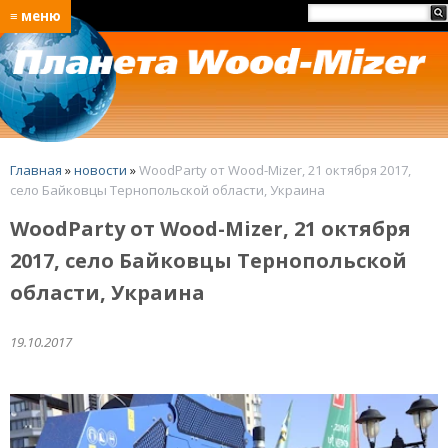
≡ меню
Главная
»
новости
»
WoodParty от Wood-Mizer, 21 октября 2017,
село Байковцы Тернопольской области, Украина
WoodParty от Wood-Mizer, 21 октября
2017, село Байковцы Тернопольской
области, Украина
19.10.2017