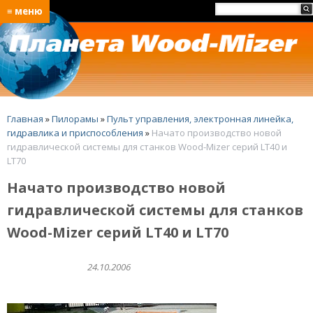
≡ меню
Главная
»
Пилорамы
»
Пульт управления, электронная линейка,
гидравлика и приспособления
»
Начато производство новой
гидравлической системы для станков Wood-Mizer серий LT40 и
LT70
Начато производство новой
гидравлической системы для станков
Wood-Mizer серий LT40 и LT70
24.10.2006