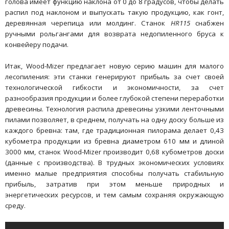
голова имеет функцию наклона от 0 до 8 градусов, чтобы делать
распил под наклоном и выпускать такую продукцию, как гонт,
деревянная черепица или молдинг. Станок
HR115
снабжен
ручными рольгангами для возврата недопиленного бруса к
конвейеру подачи.
Итак, Wood-Mizer предлагает новую серию машин для малого
лесопиления: эти станки генерируют прибыль за счет своей
технологической гибкости и экономичности, за счет
разнообразия продукции и более глубокой степени переработки
древесины. Технология распила древесины узкими ленточными
пилами позволяет, в среднем, получать на одну доску больше из
каждого бревна: там, где традиционная пилорама делает 0,43
кубометра продукции из бревна диаметром 610 мм и длиной
3000 мм, станок Wood-Mizer производит 0,68 кубометров доски
(данные с производства). В трудных экономических условиях
именно малые предприятия способны получать стабильную
прибыль, затратив при этом меньше природных и
энергетических ресурсов, и тем самым сохраняя окружающую
среду.