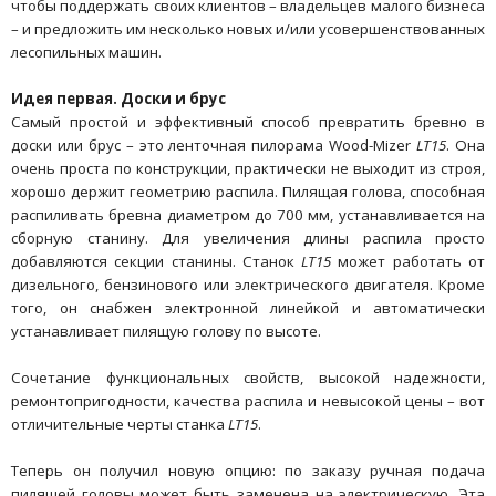
чтобы поддержать своих клиентов – владельцев малого бизнеса
– и предложить им несколько новых и/или усовершенствованных
лесопильных машин.
Идея первая. Доски и брус
Самый простой и эффективный способ превратить бревно в
доски или брус – это ленточная пилорама Wood-Mizer
LT15
. Она
очень проста по конструкции, практически не выходит из строя,
хорошо держит геометрию распила. Пилящая голова, способная
распиливать бревна диаметром до 700 мм, устанавливается на
сборную станину. Для увеличения длины распила просто
добавляются секции станины. Станок
LT15
может работать от
дизельного, бензинового или электрического двигателя. Кроме
того, он снабжен электронной линейкой и автоматически
устанавливает пилящую голову по высоте.
Сочетание функциональных свойств, высокой надежности,
ремонтопригодности, качества распила и невысокой цены – вот
отличительные черты станка
LT15
.
Теперь он получил новую опцию: по заказу ручная подача
пилящей головы может быть заменена на электрическую. Эта