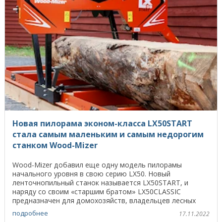
Новая пилорама эконом-класса LX50START
стала самым маленьким и самым недорогим
станком Wood-Mizer
Wood-Mizer добавил еще одну модель пилорамы
начального уровня в свою серию LX50. Новый
ленточнопильный станок называется LX50START, и
наряду со своим «старшим братом» LX50CLASSIC
предназначен для домохозяйств, владельцев лесных
угодий и всех, кому ...
подробнее
17.11.2022