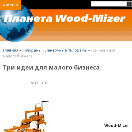
≡ меню
Главная
»
Пилорамы
»
Ленточные пилорамы
»
Три идеи для
малого бизнеса
Три идеи для малого бизнеса
16.09.2010
Wood
-
Mizer