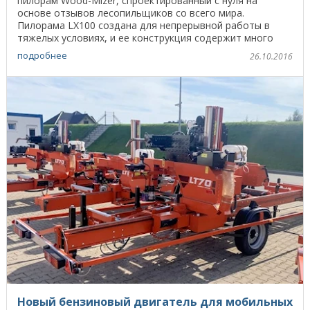
пилорам Wood-Mizer, спроектированный с нуля на
основе отзывов лесопильщиков со всего мира.
Пилорама LX100 создана для непрерывной работы в
тяжелых условиях, и ее конструкция содержит много
новшеств ...
подробнее
26.10.2016
Новый бензиновый двигатель для мобильных