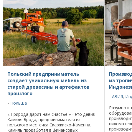
Польский предприниматель
Произво
создает уникальную мебель из
из тропи
старой древесины и артефактов
Индонез
прошлого
АЗИЯ
,
Ин
Польша
Разумно ин
оборудова
« Природа дарит нам счастье » - это девиз
производит
Камиля Брода, предпринимателя из
пиломатер
польского местечка Скаржиско-Каменна.
производит
Камиль проработал в финансовых