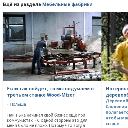
Ещё из раздела
Мебельные фабрики
Если так пойдет, то мы подумаем о
Интервь
третьем станке Wood-Mizer
деревоо
Деревооб
Польша
Словении 
полагаетс
Пан Пыка начинал свой бизнес еще при
чтобы ма
коммунистах. - С одной стороны это для
сырье
меня было не плохо. Потому что тогда