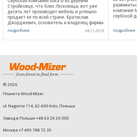
Сербская компания Bata Đ из деревни
развивать
Стройковце, что близ Лесковаца, вот уже
компания 
десять лет производит мебель и успешно
сербской д
продает ее по всей стране. Братислав
производс
Джорджевич, основатель и владелец фирмы
отец начал 
Bata Đ, рассказывает, как он начинал свой
подробнее
подробнее
04.11.2019
бизнес. "После ...
©
2026
Планета Wood-Mizer
ul. Nagorna 114, 62-600 Kolo, Польша
Завод в Польше +48 63 26 26 000
Москва +7 495 788 72 35