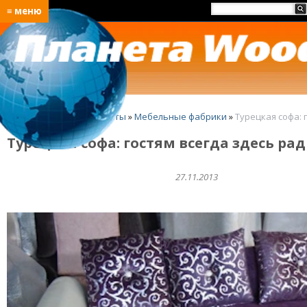
≡ меню
Главная
»
Лучшие проекты
»
Мебельные фабрики
»
Турецкая софа: 
Турецкая софа: гостям всегда здесь ра
27.11.2013