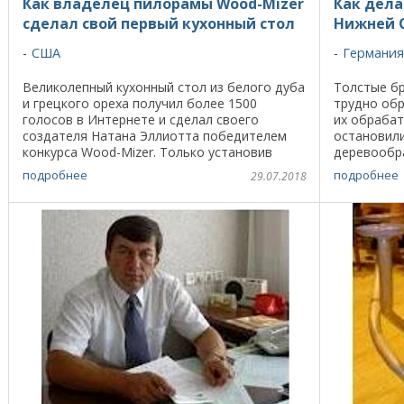
Как владелец пилорамы Wood-Mizer
Как дела
сделал свой первый кухонный стол
Нижней 
США
Германия
Великолепный кухонный стол из белого дуба
Толстые бр
и грецкого ореха получил более 1500
трудно обр
голосов в Интернете и сделал своего
их обрабат
создателя Натана Эллиотта победителем
остановили
конкурса Wood-Mizer. Только установив
деревообр
столешницу на основание стола, Натан
распиливае
подробнее
подробнее
29.07.2018
Эллиотт, владелец ...
делает ...