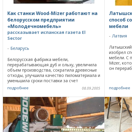
Как станки Wood-Mizer работают на
Латышск
белорусском предприятии
способ с
«Молодечномебель»
мебели
рассказывает испанская газета El
Латвия
Sector
Латышский
Беларусь
изобрел сп
мебели. С
Белорусская фабрика мебели,
Mizer, кот
перерабатывающая дуб и ольху, увеличила
он перераб
объем производства, сократила древесные
выпускает
отходы, улучшила качество пиломатериала и
интерьера. 
уменьшила сроки поставки за счет
внедрения полупромышленных ленточных
подробнее
подробнее
08.09.2005
пилорам. Ключевое решение - ...