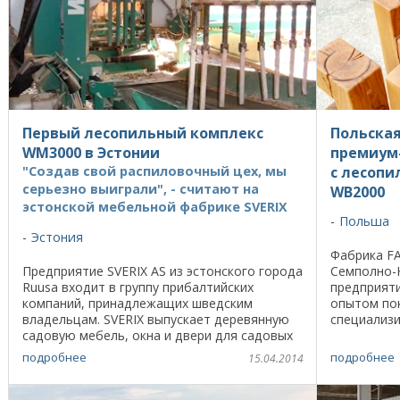
Первый лесопильный комплекс
Польска
WM3000 в Эстонии
премиум-
"Создав свой распиловочный цех, мы
с лесопи
серьезно выиграли", - считают на
WB2000
эстонской мебельной фабрике SVERIX
Польша
Эстония
Фабрика FA
Предприятие SVERIX AS из эстонского города
Семполно-К
Ruusa входит в группу прибалтийских
предприят
компаний, принадлежащих шведским
опытом по
владельцам. SVERIX выпускает деревянную
специализи
садовую мебель, окна и двери для садовых
из массива,
домиков. Эта продукция популярна в
высококаче
подробнее
подробнее
15.04.2014
Северной Европе, и ее ...