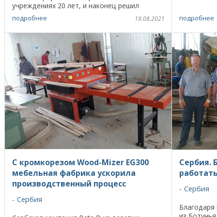
продукции 
учреждениях 20 лет, и наконец решил
Центральна
воплотить в жизнь свою мечту. Он основал
подробнее
подробнее
19.08.2021
острове про
компанию OLD Mountains , ...
С кромкорезом Wood-Mizer EG300
Сербия. 
мебельная фабрика ускорила
работать
производственный процесс
Сербия
Сербия
Благодаря
из Ботунья