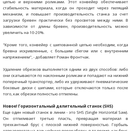
цепью и верхними роликами. Этот конвейер обеспечивает
стабильность материала, когда он проходит через пилящий
механизм, и повышает производительность станка за счет
загрузки бревен практически без просветов между ними. В
зависимости от длины бревен, производительность можно
увеличить на 10-20%.
"Кроме того, конвейер с шипованной цепью необходим, когда
бревна искривленные, с большим сбегом или с внутренним
напряжением", - добавляет Роман Фронтчак.
Удаление обрезков выполняется одним из двух способов: либо
они скатываются по наклонным роликам и попадают на нижний
поперечный транспортер, либо их удерживают пневматические
боковые диски с шипами, которые отключаются только после
того, как обрезки полностью отпилены.
Новое! Горизонтальный делительный станок (SHS)
Еще один новый станок в линии - это SHS (Single Horizontal Saw).
Он отпиливает третью пласть, превращая материал в
трехкантный брус с плоской нижней поверхностью. Горбыль
отправляется на дальнейшую переработку, в то время, как брус,