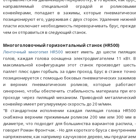
направляемый специальной оградой и роликовыми
конвейерами, попадает в зажимы, которые пневматически
позиционируют его, удерживая с двух сторон. Удаление нижней
пласти исключает необходимость переворачивать брус, прежде
чем он отправиться в следующий станок.
Многоголовочный горизонтальный станок (HR500)
Ленточный многопил HR500
может иметь до шести пилящих
голов, каждая голова оснащена электродвигателем 11 кВт. В
максимальной конфигурации этот станок производит шесть
паллет плюс один горбыль за один проход. Брус в станке точно
позиционируется с помощью боковых пневматических зажимов
и верхних пневматических роликов, которые работают
синхронно, чтобы обеспечить стабильность материала при его
проходе через пилящий механизм. Приводной металлический
конвейер имеет регулируемую скорость до 20 м/мин.
"В стандартном исполнении каждая пилящая голова HR500
снабжена верхним прижимным роликом 200 мм или 300 мм в
диаметре, что подходит для большинства вариантов распила, -
говорит Роман Фронтчак. - Но для короткого бруса с внутренним
напряжением, как например каучуковое дерево, мы предлагаем