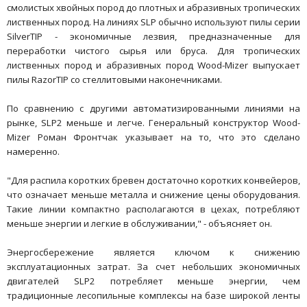
смолистых хвойных пород до плотных и абразивных тропических
лиственных пород. На линиях SLP обычно используют пилы серии
SilverTIP - экономичные лезвия, предназначенные для
переработки чистого сырья или бруса. Для тропических
лиственных пород и абразивных пород Wood-Mizer выпускает
пилы RazorTIP со стеллитовыми наконечниками.
По сравнению с другими автоматизированными линиями на
рынке, SLP2 меньше и легче. Генеральный конструктор Wood-
Mizer Роман Фронтчак указывает на то, что это сделано
намеренно.
"Для распила коротких бревен достаточно коротких конвейеров,
что означает меньше металла и снижение цены оборудования.
Такие линии компактно располагаются в цехах, потребляют
меньше энергии и легкие в обслуживании," - объясняет он.
Энергосбережение является ключом к снижению
эксплуатационных затрат. За счет небольших экономичных
двигателей SLP2 потребляет меньше энергии, чем
традиционные лесопильные комплексы на базе широкой ленты