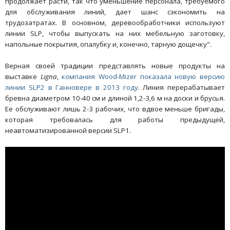
продолжает расти, так что уменьшение персонала, требуемого
для обслуживания линий, дает шанс сэкономить на
трудозатратах. В основном, деревообработчики используют
линии SLP, чтобы выпускать на них мебельную заготовку,
напольные покрытия, опалубку и, конечно, тарную дощечку".
Верная своей традиции представлять новые продукты на
выставке
Ligna
,
компания Wood-Mizer показала новую версию
линии SLP2 в Ганновере в 2013 году
. Линия перерабатывает
бревна диаметром 10-40 см и длиной 1,2-3,6 м на доски и брусья.
Ее обслуживают лишь 2-3 рабочих, что вдвое меньше бригады,
которая требовалась для работы предыдущей,
неавтоматизированной версии SLP1.