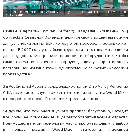
Стивен Сафферин (Stiven Sufferin), владелец компании S&J
Contracts в Северной Ирландии делится своим видением причин
для установки линии SLP, которую он приобрел несколько лет
назад. "В 2007 году у нас были трудности с поставками дощечки
для поддонов. Мы решили приобрести оборудование, чтобы
самостоятельно выпускать тарную дощечку, гарантировать
поставки нашим клиентам и одновременно сократить издержки
производства."
Эд Роббинс (Ed Robbins), владелец компании Ohio Valley Veneer из
США также использует три ленточнопильных станка Wood-Mizer
в переработке ореха. Его мнение предельно ясное.
"Я думаю, что технология узкого пропила, безусловно, находит
все большее применение в деревообрабатывающей отрасли.
Преимущества этой технологии настолько очевидны, что выбор
в пользу машин Wood-Mizer становится насущной