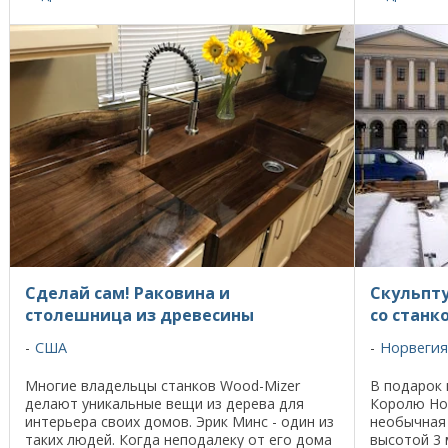
который дел
Сделай сам! Раковина и
Скульпту
столешница из древесины
со станк
США
Норвегия
Многие владельцы станков Wood-Mizer
В подарок 
делают уникальные вещи из дерева для
Королю Но
интерьера своих домов. Эрик Минс - один из
необычная 
таких людей. Когда неподалеку от его дома
высотой 3 