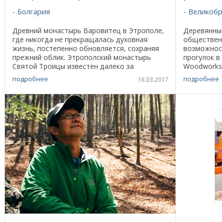
Болгария
Великобр
Древний монастырь Варовитец в Этрополе,
Деревянные
где никогда не прекращалась духовная
обществен
жизнь, постепенно обновляется, сохраняя
возможност
прежний облик. Этрополский монастырь
прогулок в
Святой Троицы известен далеко за
Woodworks
пределами Болгарии. На протяжении веков
мастерская
подробнее
подробнее
16.03.2017
он остается обителью, ...
изготовлен