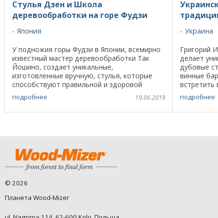
Стулья Дзен и Школа
Украинс
деревообработки на горе Фудзи
традици
Япония
Украина
У подножия горы Фудзи в Японии, всемирно
Григорий 
известный мастер деревообработки Так
делает уни
Йошино, создает уникальные,
дубовые ст
изготовленные вручную, стулья, которые
винные бар
способствуют правильной и здоровой
встретить 
осанке согласно практике дзен. Эти стулья
повсюду он
подробнее
подробнее
19.06.2019
получили признание во всем ...
собираются
©
2026
Планета Wood-Mizer
ul. Nagorna 114, 62-600 Kolo, Польша