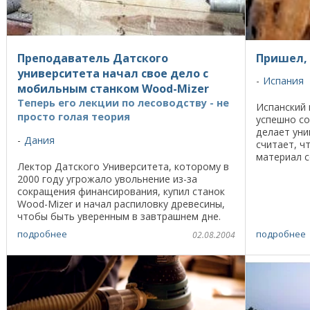
Преподаватель Датского
Пришел,
университета начал свое дело с
Испания
мобильным станком Wood-Mizer
Теперь его лекции по лесоводству - не
Испанский
просто голая теория
успешно со
делает уни
Дания
считает, ч
материал с
Лектор Датского Университета, которому в
человеку н
2000 году угрожало увольнение из-за
изваять. Пр
сокращения финансирования, купил станок
Wood-Mizer и начал распиловку древесины,
чтобы быть уверенным в завтрашнем дне.
Четыре года спустя он все еще преподает
подробнее
подробнее
02.08.2004
лесоведение ...