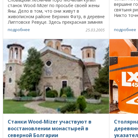
вершине го
станок Wood-Mizer по просьбе своей жены
святыня ри
Яны. Дело в том, что они живут в
Никто точн
живописном районе Верхних Фатр, в деревне
средние ве
Липтовске Ревуце. Здесь прекрасная зимняя
Марию с те
охота, недалеко бьют горячие ключи и есть
подробнее
подробнее
25.03.2005
горнолыжные ...
Станки Wood-Mizer участвуют в
Столярна
восстановлении монастырей в
деревян
северной Болгарии
указате