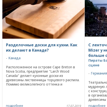
Разделочные доски для кухни. Как
С ленто
их делают в Канаде?
Mizer у 
больше 
Канада
Пираты Ба
сцене
Расположенное на острове Cape Breton в
Nova Scotia, предприятие "Larch Wood
Германия
Canada" делает кухонные доски из
древесины лиственницы торцевого распила.
Театральна
Помимо великолепного оттенка и
мудреную л
уникального древесного узора, эти
с конструк
разделочные доски обладают ...
в организа
древесины 
системы - 
подробнее
подробнее
17.07.2019