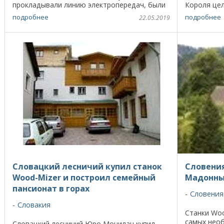
прокладывали линию электропередач, были
Короля цел
срублены деревья, среди которых оказался
теплая вес
подробнее
подробнее
22.05.2019
черный ...
Чтобы сдела
Словацкий лесничий купил станок
Словения
Wood-Mizer и построил семейный
Мадонн
пансионат в горах
Словения
Словакия
Станки Woo
самых необ
Словацкий лесничий Юро Мочилан купил