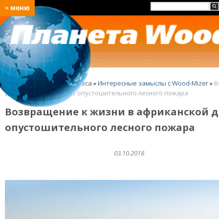
≡ меню
Главная
»
Идеи для бизнеса
»
Интересные замыслы с Wood-Mizer
»
В
деревне Knysna после опустошительного лесного пожара
Возвращение к жизни в африканской д
опустошительного лесного пожара
03.10.2018