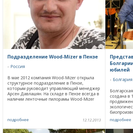
Подразделение Wood-Mizer в Пензе
Представ
Болгарии
Россия
юбилей
В мае 2012 компания Wood-Mizer открыла
Болгария
структурное подразделение в Пензе,
которым руководит управляющий менеджер
Болгарская
Арсен Давлашян. На складе в Пензе всегда в
создана в 
наличии ленточные пилорамы Wood-Mizer
продвижени
LT15, заточные и разводные станки для
экологичес
ленточных пил, ...
биопроизв
истории ф
подробнее
подробнее
12.12.2013
для виногра