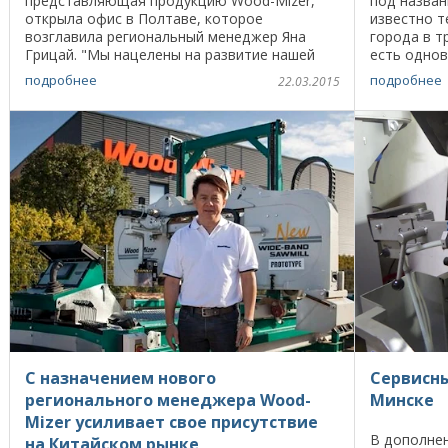
представляющая продукцию Wood-Mizer,
под назва
открыла офис в Полтаве, которое
известно т
возглавила региональный менеджер Яна
города в т
Грицай. "Мы нацелены на развитие нашей
есть однов
активности в Полтавской области, - говорит
Наверное, 
подробнее
подробнее
22.03.2015
генеральный директор ...
потому что 
С назначением нового
Сервисны
регионального менеджера Wood-
Минске
Mizer усиливает свое присутствие
В дополнен
на Китайском рынке