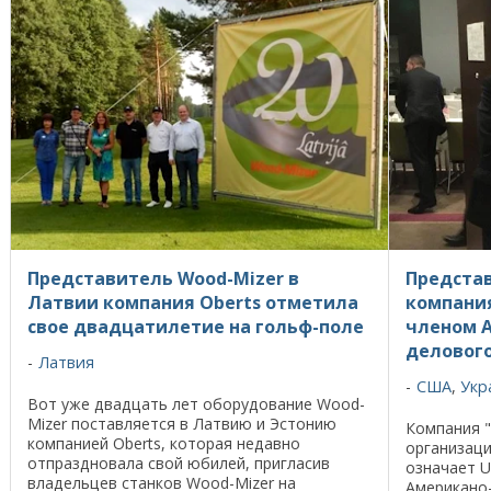
Представитель Wood-Mizer в
Представ
Латвии компания Oberts отметила
компани
свое двадцатилетие на гольф-поле
членом 
делового
Латвия
США
,
Укр
Вот уже двадцать лет оборудование Wood-
Mizer поставляется в Латвию и Эстонию
Компания "
компанией Oberts, которая недавно
организац
отпраздновала свой юбилей, пригласив
означает U.
владельцев станков Wood-Mizer на
Американо-