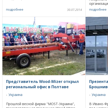
традиционный летний турнир по гольфу. К
организаци
собравшимся гостям с ...
была созда
подробнее
подробнее
30.07.2014
чтобы ...
Представитель Wood-Mizer открыл
Презента
региональный офис в Полтаве
Брошнив
Украина
Украина
Прошлой весной фирма "MOST-Украина",
В Ивано-Фр