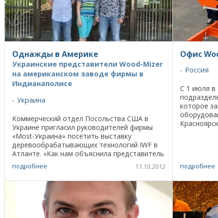
Однажды в Америке
Офис Woo
Украинские представители Wood-Mizer
Россия
на американском заводе фирмы в
Индианаполисе
С 1 июля в
подразделе
Украина
которое з
оборудован
Коммерческий отдел Посольства США в
Красноярс
Украине пригласил руководителей фирмы
Сергеевич 
«Most-Украина» посетить выставку
Красноярске
деревообрабатывающих технологий IWF в
Атланте. «Как нам объяснила представитель
Посольства г-жа Мирослава Мирцало, мы
подробнее
подробнее
17.10.2012
обратили на себя ...