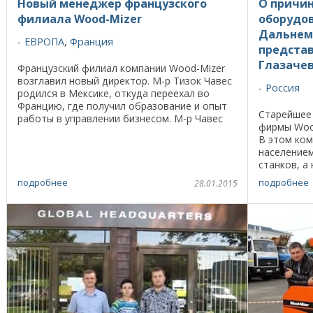
Новый менеджер французского
О причин
филиала Wood-Mizer
оборудов
Дальнем 
ЕВРОПА
,
Франция
предста
Глазаче
Французский филиал компании Wood-Mizer
возглавил новый директор. М-р Тизок Чавес
Россия
родился в Мексике, откуда переехал во
Францию, где получил образование и опыт
Старейшее 
работы в управлении бизнесом. М-р Чавес
фирмы Wood
говорит на нескольких европейских языках, и
В этом ко
с ...
население
станков, а 
Майзере? -
подробнее
подробнее
28.01.2015
«Да Вуд-Май