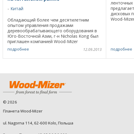
ленточных 
предлагает
Китай
дисковых п
Wood-Mizer
Обладающий более чем десятилетним
режущего 
опытом управления продажами
стандартам 
деревообрабатывающего оборудования в
Юго-Восточной Азии, г-н Nicholas Kong был
приглашен компанией Wood-Mizer
возглавить региональный офис в Китае, во
подробнее
подробнее
12.09.2013
второй по величине экономике мира. ...
©
2026
Планета Wood-Mizer
ul. Nagorna 114, 62-600 Kolo, Польша