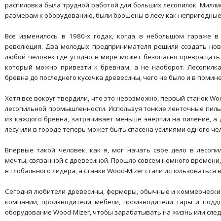
распиловка была трудной работой для больших лесопилок. Милли
размерам к оборудованию, были брошены в лесу как непригодные
Все изменилось в 1980-х годах, когда в небольшом гараже в
революция. Два молодых предпринимателя решили создать новы
любой человек где угодно в мире может безопасно превращать 
который можно привезти к бревнам, а не наоборот. Лесопилка
бревна до последнего кусочка древесины, чего не было и в помин
Хотя все вокруг твердили, что это невозможно, первый станок Wo
лесопильной промышленности. Используя тонкие ленточные пилы,
из каждого бревна, затрачивает меньше энергии на пиление, а
лесу или в городе теперь может быть спасена усилиями одного че
Впервые такой человек, как я, мог начать свое дело в лесопи
мечты, связанной с древесиной. Прошло совсем немного времени
в глобального лидера, а станки Wood-Mizer стали использоваться 
Сегодня любители древесины, фермеры, обычные и коммерческ
компании, производители мебели, производители тары и подд
оборудование Wood-Mizer, чтобы зарабатывать на жизнь или след