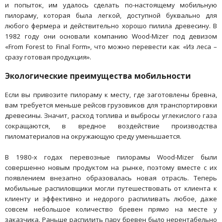
и попыток, им удалось сделать по-настоящему мобильную
пилораму, которая была легкой, доступной буквально для
любого фермера и действительно хорошо пилила древесину. В
1982 году они основали компанию Wood-Mizer под девизом
«From Forest to Final Form», что можно перевести как «Из леса –
сразу готовая продукция».
Экологические преимущества мобильности
Если вы привозите пилораму к месту, где заготовлены бревна,
вам требуется меньше рейсов грузовиков для транспортировки
древесины. Значит, расход топлива и выбросы углекислого газа
сокращаются, в вредное воздействие производства
пиломатериалов на окружающую среду уменьшается.
В 1980-х годах перевозные пилорамы Wood-Mizer были
совершенно новым продуктом на рынке, поэтому вместе с их
появлением внезапно образовалась новая отрасль. Теперь
мобильные распиловщики могли путешествовать от клиента к
клиенту и эффективно и недорого распиливать любое, даже
совсем небольшое количество бревен прямо на месте у
заказчика. Раньше распилить пару бревен было нерентабельно