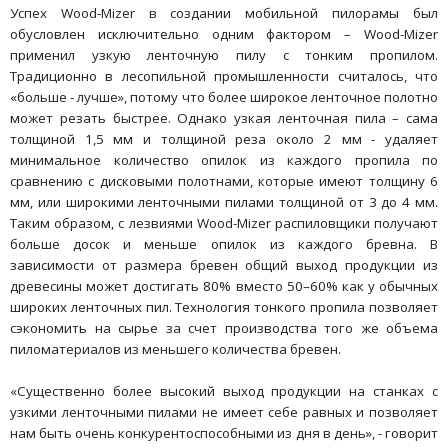
Успех Wood-Mizer в создании мобильной пилорамы был
обусловлен исключительно одним фактором – Wood-Mizer
применил узкую ленточную пилу с тонким пропилом.
Традиционно в лесопильной промышленности считалось, что
«больше - лучше», потому что более широкое ленточное полотно
может резать быстрее. Однако узкая ленточная пила – сама
толщиной 1,5 мм и толщиной реза около 2 мм - удаляет
минимальное количество опилок из каждого пропила по
сравнению с дисковыми полотнами, которые имеют толщину 6
мм, или широкими ленточными пилами толщиной от 3 до 4 мм.
Таким образом, с лезвиями Wood-Mizer распиловщики получают
больше досок и меньше опилок из каждого бревна. В
зависимости от размера бревен общий выход продукции из
древесины может достигать 80% вместо 50–60% как у обычных
широких ленточных пил. Технология тонкого пропила позволяет
сэкономить на сырье за счет производства того же объема
пиломатериалов из меньшего количества бревен.
«Существенно более высокий выход продукции на станках с
узкими ленточными пилами не имеет себе равных и позволяет
нам быть очень конкурентоспособными из дня в день», - говорит