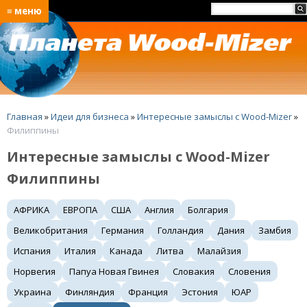
≡ меню
Главная
»
Идеи для бизнеса
»
Интересные замыслы с Wood-Mizer
»
Филиппины
Интересные замыслы с Wood-Mizer
Филиппины
АФРИКА
ЕВРОПА
США
Англия
Болгария
Великобритания
Германия
Голландия
Дания
Замбия
Испания
Италия
Канада
Литва
Малайзия
Норвегия
Папуа Новая Гвинея
Словакия
Словения
Украина
Финляндия
Франция
Эстония
ЮАР