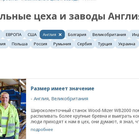
льные цеха и заводы Англи
ЕВРОПА
США
Англия
Болгария
Великобритания
Ин
зия
Польша
Россия
Румыния
Сербия
Турция
Украина
Размер имеет значение
Англия
,
Великобритания
Широколенточный станок Wood-Mizer WB2000 пом
распиливать более крупные бревна и выиграть ко
люди приходят к нам в цех, они думают, я знал, чт
подробнее