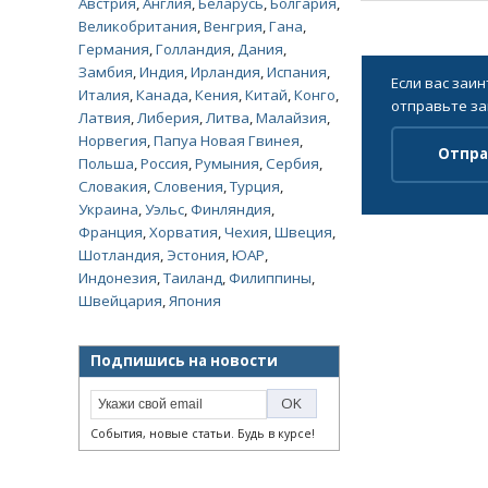
Австрия
,
Англия
,
Беларусь
,
Болгария
,
Великобритания
,
Венгрия
,
Гана
,
Германия
,
Голландия
,
Дания
,
Замбия
,
Индия
,
Ирландия
,
Испания
,
Если вас заи
Италия
,
Канада
,
Кения
,
Китай
,
Конго
,
отправьте за
Латвия
,
Либерия
,
Литва
,
Малайзия
,
Норвегия
,
Папуа Новая Гвинея
,
Отпра
Польша
,
Россия
,
Румыния
,
Сербия
,
Словакия
,
Словения
,
Турция
,
Украина
,
Уэльс
,
Финляндия
,
Франция
,
Хорватия
,
Чехия
,
Швеция
,
Шотландия
,
Эстония
,
ЮАР
,
Индонезия
,
Таиланд
,
Филиппины
,
Швейцария
,
Япония
Подпишись на новости
События, новые статьи. Будь в курсе!