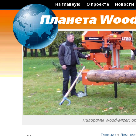
На главную
О проекте
Новости
Пилорамы Wood-Mizer: о
Главная
»
Лучшие