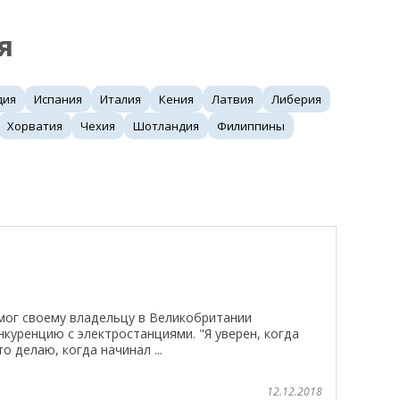
я
дия
Испания
Италия
Кения
Латвия
Либерия
Хорватия
Чехия
Шотландия
Филиппины
ог своему владельцу в Великобритании
нкуренцию с электростанциями. "Я уверен, когда
о делаю, когда начинал ...
12.12.2018