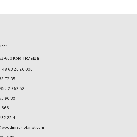
izer
 62-600 Kolo, Польша
+48 63 26 26 000
88 72 35
352 29 62 62
55 90 80
0 666
232 22 44
woodmizer-planet.com
net.com