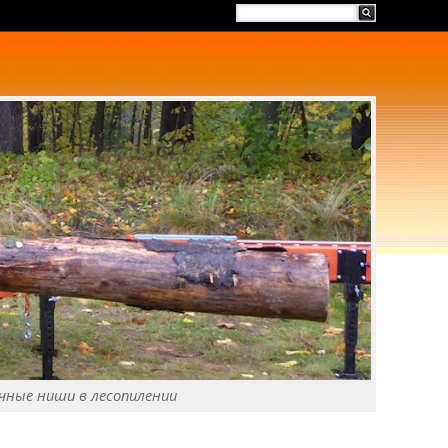
чные ниши в лесопилении