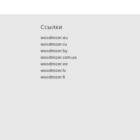
Ссылки
woodmizer.eu
woodmizer.ru
woodmizer.by
woodmizer.com.ua
woodmizer.ee
woodmizer.lv
woodmizer.lt