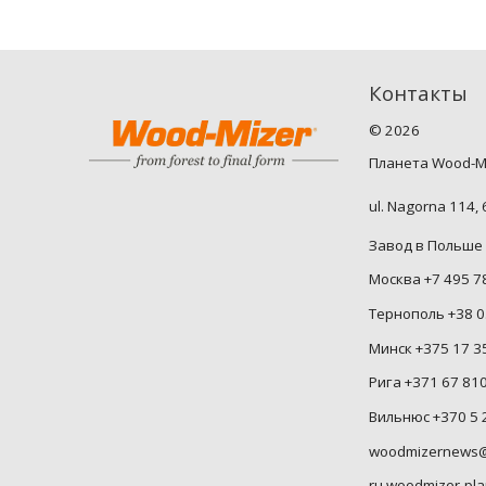
Контакты
©
2026
Планета Wood-M
ul. Nagorna 114,
Завод в Польше 
Москва +7 495 7
Тернополь +38 0
Минск +375 17 3
Рига +371 67 81
Вильнюс +370 5 
woodmizernews@
ru.woodmizer-pla