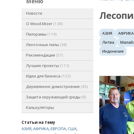
меню
Лесопи
Новости
O Wood-Mizer
138
АЗИЯ
АФРИКА
Пилорамы
119
Литва
Малай
Ленточные пилы
38
Индонезия
Рекомендации
57
Лучшие проекты
111
Идеи для бизнеса
125
Деревянное домостроение
45
Защита окружающей среды
8
Калькуляторы
Статьи на тему
АЗИЯ
,
АФРИКА
,
ЕВРОПА
,
США
,