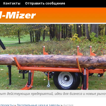
Контакты
Отправить сообщение
пыт действующих предприятий, идеи для бизнеса и новые рыно
 проекты
»
Лесопильные цеха и заводы
»
Англия