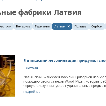
ные фабрики Латвия
Австрия
Беларусь
Германия
Латвия
Польша
Сербия
Латышский лесопильщик придумал спос
Латвия
Латышский бизнесмен Василий Григорьев изобрел
помощью своих станков Wood-Mizer, которые раб
черную ольху и выпускает удивительные предметы 
подробнее