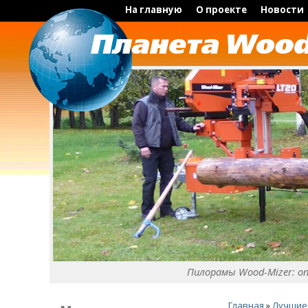
На главную
О проекте
Новости
Пилорамы Wood-Mizer: о
Главная
»
Лучшие