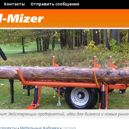
Контакты
Отправить сообщение
пыт действующих предприятий, идеи для бизнеса и новые рыно
 проекты
»
Мебельные фабрики
»
Латвия