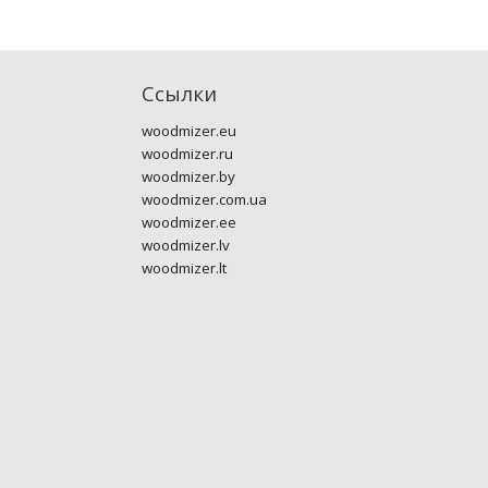
Ссылки
woodmizer.eu
woodmizer.ru
woodmizer.by
woodmizer.com.ua
woodmizer.ee
woodmizer.lv
woodmizer.lt