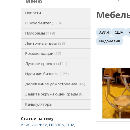
меню
Мебель
Новости
O Wood-Mizer
138
АЗИЯ
США
Пилорамы
119
Индонезия
Ленточные пилы
38
Рекомендации
57
Лучшие проекты
111
Идеи для бизнеса
125
Деревянное домостроение
45
Защита окружающей среды
8
Калькуляторы
Статьи на тему
АЗИЯ
,
АФРИКА
,
ЕВРОПА
,
США
,