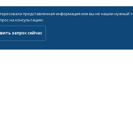
нтересовала представленная информация или вы не нашли нужный то
прос на консультацию:
вить запрос сейчас