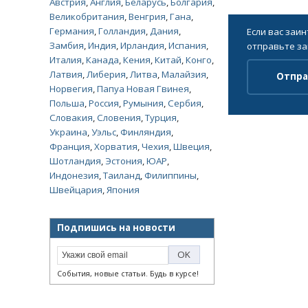
Австрия
,
Англия
,
Беларусь
,
Болгария
,
Великобритания
,
Венгрия
,
Гана
,
Германия
,
Голландия
,
Дания
,
Если вас заи
Замбия
,
Индия
,
Ирландия
,
Испания
,
отправьте за
Италия
,
Канада
,
Кения
,
Китай
,
Конго
,
Латвия
,
Либерия
,
Литва
,
Малайзия
,
Отпра
Норвегия
,
Папуа Новая Гвинея
,
Польша
,
Россия
,
Румыния
,
Сербия
,
Словакия
,
Словения
,
Турция
,
Украина
,
Уэльс
,
Финляндия
,
Франция
,
Хорватия
,
Чехия
,
Швеция
,
Шотландия
,
Эстония
,
ЮАР
,
Индонезия
,
Таиланд
,
Филиппины
,
Швейцария
,
Япония
Подпишись на новости
События, новые статьи. Будь в курсе!