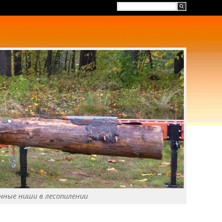
чные ниши в лесопилении