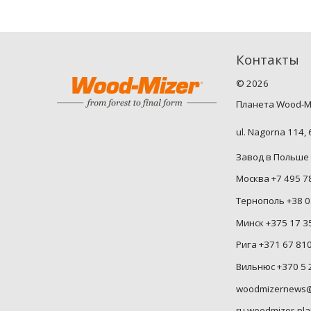
Контакты
©
2026
Планета Wood-M
ul. Nagorna 114,
Завод в Польше 
Москва +7 495 7
Тернополь +38 0
Минск +375 17 3
Рига +371 67 81
Вильнюс +370 5 
woodmizernews@
ru.woodmizer-pla