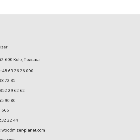
izer
 62-600 Kolo, Польша
+48 63 26 26 000
88 72 35
352 29 62 62
55 90 80
0 666
232 22 44
woodmizer-planet.com
net.com