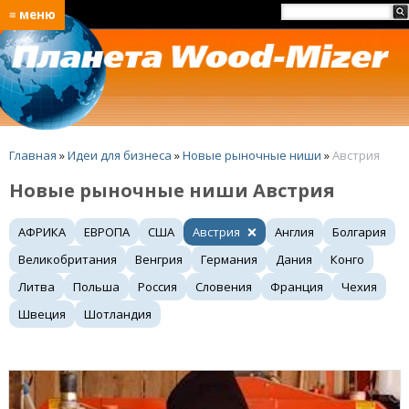
≡ меню
Главная
»
Идеи для бизнеса
»
Новые рыночные ниши
»
Австрия
Новые рыночные ниши Австрия
АФРИКА
ЕВРОПА
США
Австрия
Англия
Болгария
Великобритания
Венгрия
Германия
Дания
Конго
Литва
Польша
Россия
Словения
Франция
Чехия
Швеция
Шотландия