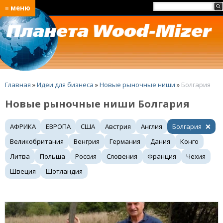
≡ меню
Главная
»
Идеи для бизнеса
»
Новые рыночные ниши
»
Болгария
Новые рыночные ниши Болгария
АФРИКА
ЕВРОПА
США
Австрия
Англия
Болгария
Великобритания
Венгрия
Германия
Дания
Конго
Литва
Польша
Россия
Словения
Франция
Чехия
Швеция
Шотландия