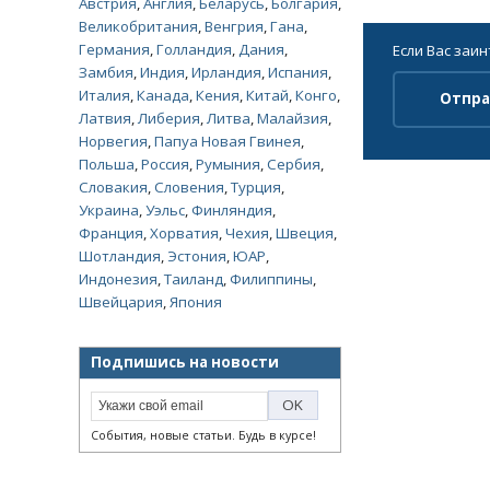
Австрия
,
Англия
,
Беларусь
,
Болгария
,
Великобритания
,
Венгрия
,
Гана
,
Германия
,
Голландия
,
Дания
,
Если Вас заи
Замбия
,
Индия
,
Ирландия
,
Испания
,
Италия
,
Канада
,
Кения
,
Китай
,
Конго
,
Отпра
Латвия
,
Либерия
,
Литва
,
Малайзия
,
Норвегия
,
Папуа Новая Гвинея
,
Польша
,
Россия
,
Румыния
,
Сербия
,
Словакия
,
Словения
,
Турция
,
Украина
,
Уэльс
,
Финляндия
,
Франция
,
Хорватия
,
Чехия
,
Швеция
,
Шотландия
,
Эстония
,
ЮАР
,
Индонезия
,
Таиланд
,
Филиппины
,
Швейцария
,
Япония
Подпишись на новости
События, новые статьи. Будь в курсе!