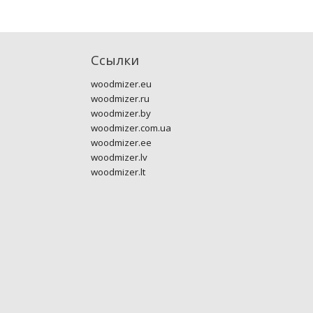
Ссылки
woodmizer.eu
woodmizer.ru
woodmizer.by
woodmizer.com.ua
woodmizer.ee
woodmizer.lv
woodmizer.lt