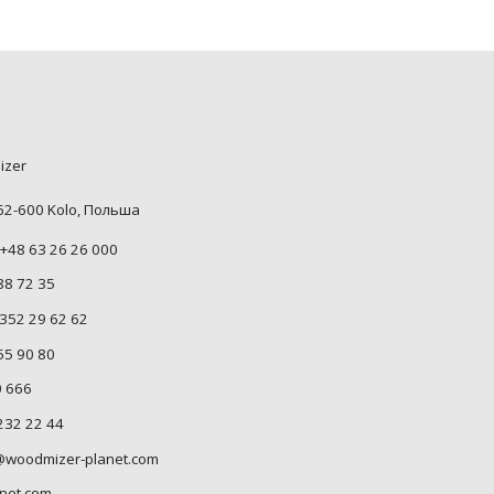
izer
 62-600 Kolo, Польша
+48 63 26 26 000
88 72 35
352 29 62 62
55 90 80
0 666
232 22 44
woodmizer-planet.com
net.com