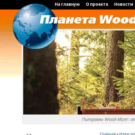
На главную
О проекте
Новости
Пилорамы Wood-Mizer: о
Главная
»
Идеи дл