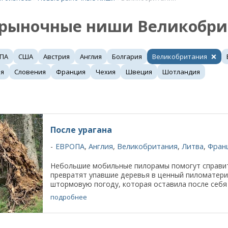
 рыночные ниши Великобри
ПА
США
Австрия
Англия
Болгария
Великобритания
ия
Словения
Франция
Чехия
Швеция
Шотландия
После урагана
ЕВРОПА
,
Англия
,
Великобритания
,
Литва
,
Фран
Небольшие мобильные пилорамы помогут справит
превратят упавшие деревья в ценный пиломатериа
штормовую погоду, которая оставила после себя м
подробнее