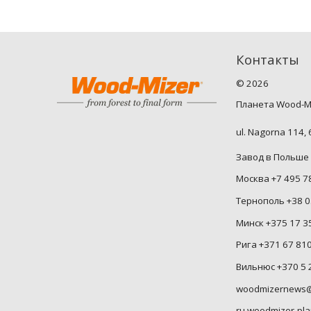
Контакты
©
2026
Планета Wood-M
ul. Nagorna 114,
Завод в Польше 
Москва +7 495 7
Тернополь +38 0
Минск +375 17 3
Рига +371 67 81
Вильнюс +370 5 
woodmizernews@
ru.woodmizer-pla