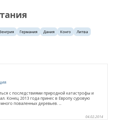
тания
Венгрия
Германия
Дания
Конго
Литва
ция
ься с последствиями природной катастрофы и
л. Конец 2013 года принес в Европу суровую
ного поваленных деревьев. ...
04.02.2014