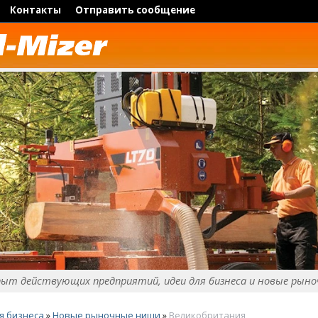
Контакты
Отправить сообщение
пыт действующих предприятий, идеи для бизнеса и новые рыно
я бизнеса
»
Новые рыночные ниши
»
Великобритания