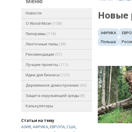
меню
Новые
Новости
O Wood-Mizer
138
АФРИКА
ЕВРО
Пилорамы
119
Польша
Росс
Ленточные пилы
38
Рекомендации
57
Лучшие проекты
111
Идеи для бизнеса
125
Деревянное домостроение
45
Защита окружающей среды
8
Калькуляторы
Статьи на тему
АЗИЯ
,
АФРИКА
,
ЕВРОПА
,
США
,