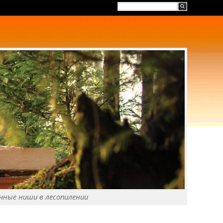
чные ниши в лесопилении