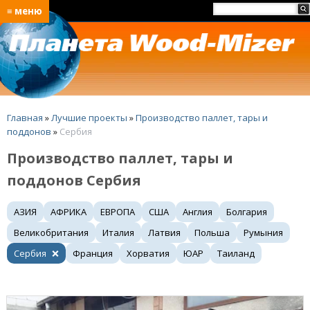
≡ меню
Главная
»
Лучшие проекты
»
Производство паллет, тары и
поддонов
»
Сербия
Производство паллет, тары и
поддонов Сербия
АЗИЯ
АФРИКА
ЕВРОПА
США
Англия
Болгария
Великобритания
Италия
Латвия
Польша
Румыния
Сербия
Франция
Хорватия
ЮАР
Таиланд