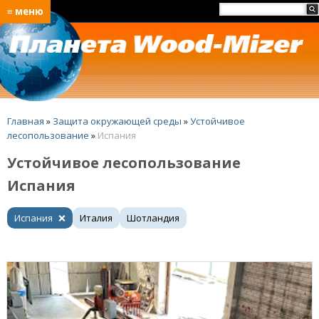
≡ меню
Главная
»
Защита окружающей среды
»
Устойчивое
лесопользование
»
Испания
Устойчивое лесопользование
Испания
Испания
Италия
Шотландия