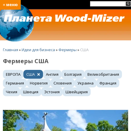
≡ меню
Главная
»
Идеи для бизнеса
»
Фермеры
»
США
Фермеры США
ЕВРОПА
США
Англия
Болгария
Великобритания
Германия
Норвегия
Словения
Украина
Франция
Чехия
Швеция
Эстония
Швейцария