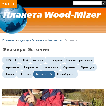
≡ меню
Главная
»
Идеи для бизнеса
»
Фермеры
»
Эстония
Фермеры Эстония
ЕВРОПА
США
Англия
Болгария
Великобритания
Германия
Норвегия
Словения
Украина
Франция
Чехия
Швеция
Эстония
Швейцария