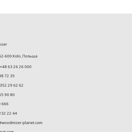
izer
 62-600 Kolo, Польша
+48 63 26 26 000
88 72 35
352 29 62 62
55 90 80
0 666
232 22 44
woodmizer-planet.com
net.com