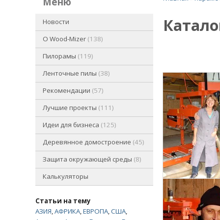
меню
Катало
Новости
O Wood-Mizer
138
Пилорамы
119
Ленточные пилы
38
Рекомендации
57
Лучшие проекты
111
Идеи для бизнеса
125
Деревянное домостроение
45
Защита окружающей среды
8
Калькуляторы
Статьи на тему
АЗИЯ
,
АФРИКА
,
ЕВРОПА
,
США
,