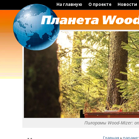
На главную
О проекте
Новости
Пилорамы Wood-Mizer: о
Главная
»
параме