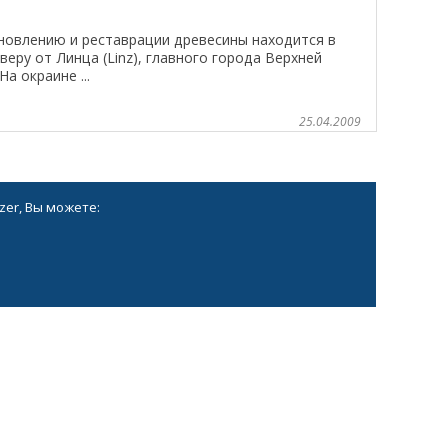
ановлению и реставрации древесины находится в
еверу от Линца (Linz), главного города Верхней
а окраине ...
25.04.2009
zer, Вы можете: