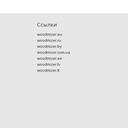
Ссылки
woodmizer.eu
woodmizer.ru
woodmizer.by
woodmizer.com.ua
woodmizer.ee
woodmizer.lv
woodmizer.lt