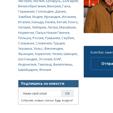
Австрия
,
Англия
,
Беларусь
,
Болгария
,
Великобритания
,
Венгрия
,
Гана
,
Германия
,
Голландия
,
Дания
,
Замбия
,
Индия
,
Ирландия
,
Испания
,
Италия
,
Канада
,
Кения
,
Китай
,
Конго
,
Латвия
,
Либерия
,
Литва
,
Малайзия
,
Норвегия
,
Папуа Новая Гвинея
,
Польша
,
Россия
,
Румыния
,
Сербия
,
Словакия
,
Словения
,
Турция
,
Украина
,
Уэльс
,
Финляндия
,
Если Вас заи
Франция
,
Хорватия
,
Чехия
,
Швеция
,
Шотландия
,
Эстония
,
ЮАР
,
Отпра
Индонезия
,
Таиланд
,
Филиппины
,
Швейцария
,
Япония
Подпишись на новости
События, новые статьи. Будь в курсе!