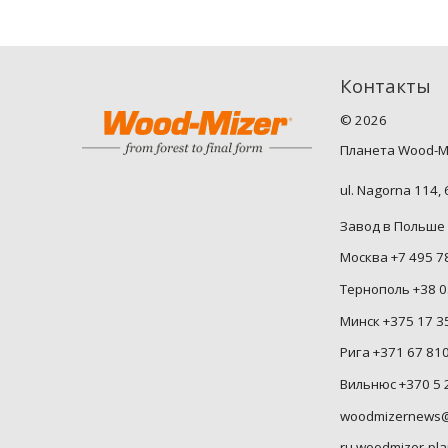
Контакты
©
2026
Планета Wood-M
ul. Nagorna 114,
Завод в Польше 
Москва +7 495 7
Тернополь +38 0
Минск +375 17 3
Рига +371 67 81
Вильнюс +370 5 
woodmizernews@
ru.woodmizer-pla