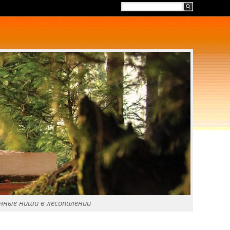
чные ниши в лесопилении