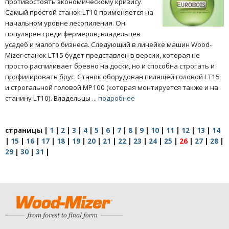
противостоять экономическому кризису.
Самый простой станок LT10 применяется на
начальном уровне лесопиления. Он
популярен среди фермеров, владельцев
усадеб и малого бизнеса. Следующий в линейке машин Wood-
Mizer станок LT15 будет представлен в версии, которая не
просто распиливает бревно на доски, но и способна строгать и
профилировать брус. Станок оборудован пилящей головой LT15
и строгальной головой MP100 (которая монтируется также и на
станину LT10). Владельцы ...
подробнее
страницы
|
1
|
2
|
3
|
4
|
5
|
6
|
7
|
8
|
9
|
10
|
11
|
12
|
13
|
14
|
15
|
16
|
17
|
18
|
19
|
20
|
21
|
22
|
23
|
24
|
25
|
26
|
27
|
28
|
29
|
30
|
31
|