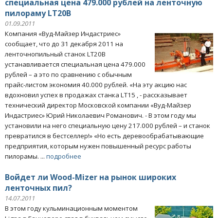
специальная цена 479.000 рублей на ленточную
пилораму LT20B
01.09.2011
Компания «Вуд-Майзер Индастриес»
сообщает, что до 31 декабря 2011 на
ленточнопильный станок LT20B
устанавливается специальная цена 479.000
рублей – а это по сравнению с обычным
прайс-листом экономия 40.000 рублей. «На эту акцию нас
вдохновил успех в продажах станка LT15 , - рассказывает
технический директор Московской компании «Вуд-Майзер
Индастриес» Юрий Николаевич Романович. - В этом году мы
установили на него специальную цену 217.000 рублей – и станок
превратился в бестселлер!» «Но есть деревообрабатывающие
предприятия, которым нужен повышенный ресурс работы
пилорамы. ...
подробнее
Войдет ли Wood-Mizer на рынок широких
ленточных пил?
14.07.2011
В этом году кульминационным моментом