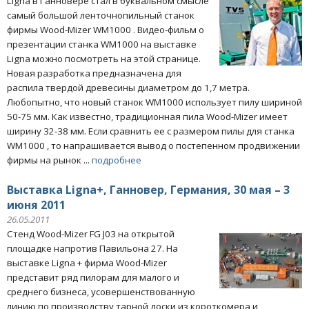
Ligna в Ганновере стал в буквальном смысле
самый большой ленточнопильный станок
фирмы Wood-Mizer WM1000 . Видео-фильм о
презентации станка WM1000 на выставке
Ligna можно посмотреть на этой странице.
Новая разработка предназначена для
распила твердой древесины диаметром до 1,7 метра.
Любопытно, что новый станок WM1000 использует пилу шириной
50-75 мм. Как известно, традиционная пила Wood-Mizer имеет
ширину 32-38 мм. Если сравнить ее с размером пилы для станка
WM1000 , то напрашивается вывод о постепенном продвижении
фирмы на рынок ...
подробнее
Выставка Ligna+, Ганновер, Германия, 30 мая – 3
июня 2011
26.05.2011
Стенд Wood-Mizer FG J03 на открытой
площадке напротив Павильона 27. На
выставке Ligna + фирма Wood-Mizer
представит ряд пилорам для малого и
среднего бизнеса, усовершенствованную
линию по производству тарной доски из короткомера и