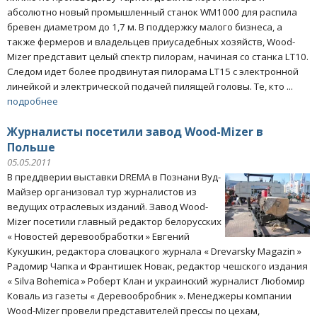
абсолютно новый промышленный станок WM1000 для распила
бревен диаметром до 1,7 м. В поддержку малого бизнеса, а
также фермеров и владельцев приусадебных хозяйств, Wood-
Mizer представит целый спектр пилорам, начиная со станка LT10.
Следом идет более продвинутая пилорама LT15 с электронной
линейкой и электрической подачей пилящей головы. Те, кто ...
подробнее
Журналисты посетили завод Wood-Mizer в
Польше
05.05.2011
В преддверии выставки DREMA в Познани Вуд-
Майзер организовал тур журналистов из
ведущих отраслевых изданий. Завод Wood-
Mizer посетили главный редактор белорусских
« Новостей деревообработки » Евгений
Кукушкин, редактора словацкого журнала « Drevarsky Magazin »
Радомир Чапка и Франтишек Новак, редактор чешского издания
« Silva Bohemica » Роберт Клан и украинский журналист Любомир
Коваль из газеты « Деревообробник ». Менеджеры компании
Wood-Mizer провели представителей прессы по цехам,