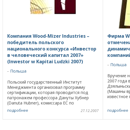
Компания Wood-Mizer Industries –
Фирма Wo
победитель польского
отмечена
национального конкурса «Инвестор
динамич
в человеческий капитал 2007»
компани
(Inwestor w Kapitaі Ludzki 2007)
Польша
Польша
Вручение н
2007 года 
Польский государственный Институт
Дзялыньски
Менеджмента организовал программу
(Машины в
сертификации, которая проводится под
известное 
патронажем профессора Дануты Хубнер
вместе с к
(Danuta Hubner), комиссара ЕС по
поддержке 
региональному развитию. Программу также
подробнее
подробнее
27.12.2007
поддерживают польский министр труда ...