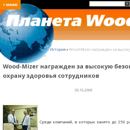
≡ меню
Главная
»
O Wood-Mizer
»
История
»
Wood-Mizer награжден за высок
здоровья сотрудников
Wood-Mizer награжден за высокую безо
охрану здоровья сотрудников
30.10.2006
Среди компаний, в которых занято до 250 р