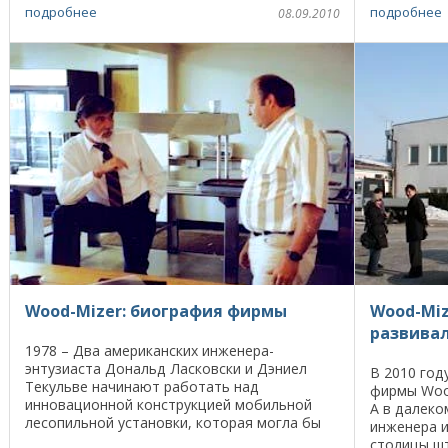
ООО «Вуд-Майзер Индастриес» находятся
происхожде
подробнее
подробнее
08.09.2010
по адресу: 141031, ...
поздравите
Wood-Mizer: биография фирмы
Wood-Miz
развива
1978 – Два американских инженера-
энтузиаста Дональд Ласковски и Дэниел
В 2010 год
Текульве начинают работать над
фирмы Wood
инновационной конструкцией мобильной
А в далеко
лесопильной установки, которая могла бы
инженера и
распиливать бревна прямо в лесу. Первые
столицы шт