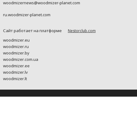
woodmizernews@woodmizer-planet.com
ru.woodmizer-planet.com
Сайт работает на платформе
Nestorclub.com
woodmizer.eu
woodmizer.ru
woodmizer.by
woodmizer.com.ua
woodmizer.ee
woodmizer.lv
woodmizer.lt