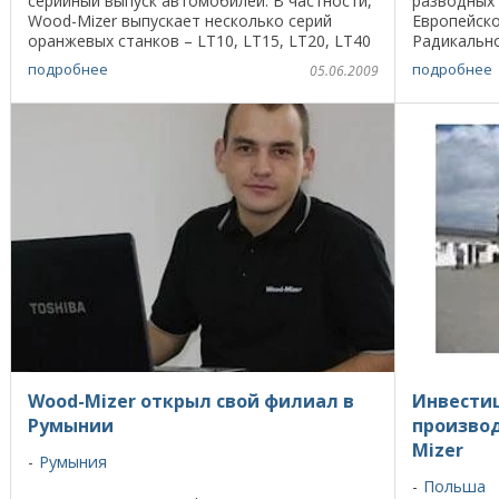
серийный выпуск автомобилей. В частности,
разводных
Wood-Mizer выпускает несколько серий
Европейско
оранжевых станков – LT10, LT15, LT20, LT40
Радикально
и LT70 – внутри которых будущий владелец
ленточные 
подробнее
подробнее
05.06.2009
станка может ...
происходил
Wood-Mizer открыл свой филиал в
Инвестиц
Румынии
произво
Mizer
Румыния
Польша