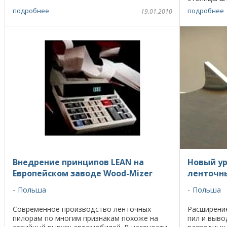
прототипы созданы ими в гараже ...
Wood-Mizer
подробнее
подробнее
19.01.2010
распила дре
Внедрение принципов LEAN на
Новый ур
Европейском заводе Wood-Mizer
ленточн
Польша
Польша
Современное производство ленточных
Расширение
пилорам по многим признакам похоже на
пил и выво