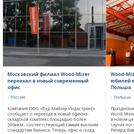
Московский филиал Wood-Mizer
Wood-Miz
переехал в новый современный
юбилей в
офис
Польша
Россия
Польша
Компания ООО «Вуд-Майзер Индастриес»
Празднован
сообщает о переезде в новый офисно-
Wood-Mize
складской комплекс площадью более
в новом це
500кв.м., соответствующий самым высоким
случая пос
стандартам бизнеса. Теперь офис и склад
Ричард Вив