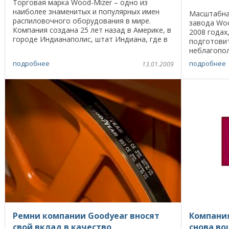
Торговая марка Wood-Mizer – одно из
наиболее знаменитых и популярных имен
Масштабна
распиловочного оборудования в мире.
завода Woo
Компания создана 25 лет назад в Америке, в
2008 годах
городе Индианаполис, штат Индиана, где в
подготовит
настоящее время работают три ее завода.
неблагопол
Основатели ...
последующ
подробнее
подробнее
13.01.2009
производств
Ремни компании Goodyear вносят
Компания
свой вклад в качество
снова во