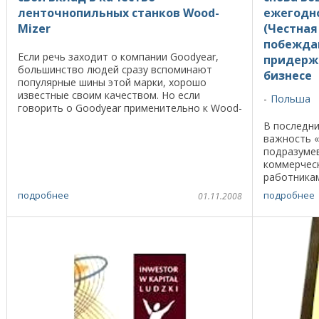
ленточнопильных станков Wood-
ежегодно
Mizer
(Честная
побежда
Если речь заходит о компании Goodyear,
придерж
большинство людей сразу вспоминают
бизнесе
популярные шины этой марки, хорошо
известные своим качеством. Но если
Польша
говорить о Goodyear применительно к Wood-
Mizer – это значит, речь идет о ремнях для
В последн
шкивов. Хотя ...
важность «
подразумев
коммерчес
работникам
обязанност
подробнее
подробнее
01.11.2008
свою очеред