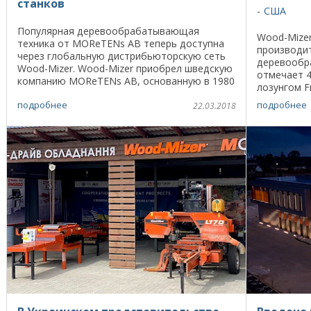
станков
США
Популярная деревообрабатывающая
Wood-Mize
техника от MOReTENs AB теперь доступна
производит
через глобальную дистрибьюторскую сеть
деревообр
Wood-Mizer. Wood-Mizer приобрел шведскую
отмечает 4
компанию MOReTENs AB, основанную в 1980
лозунгом Fr
году, расширив таким образом свой
свою 40-л
подробнее
подробнее
ассортимент и включив в ...
22.03.2018
Mizer, осно