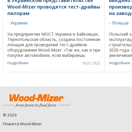
В Украинском представительстве
Введено 
Wood-Mizer проводятся тест-драйвы
произво
пилорам
на завод
Украина
Польша
На предприятии МОСТ-Украина в Байковцах,
Польский з
Тернопольская область, создана постоянная
эксплуатац
локация для проведения тест-драйвов
строительс
оборудования Wood-Mizer. «Так же, как и при
2020 года.
покупке автомобиля, если выбираешь
увеличива
деревообрабатывающий станок,
впечатляющ
подробнее
подробнее
10.01.2022
достаточно важно ...
новом здани
©
2026
Планета Wood-Mizer