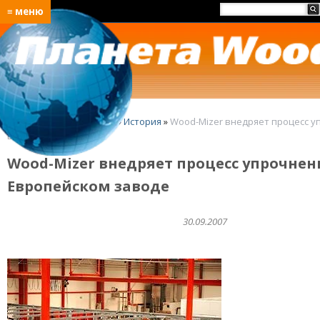
≡ меню
Главная
»
O Wood-Mizer
»
История
»
Wood-Mizer внедряет процесс у
Европейском заводе
Wood-Mizer внедряет процесс упрочнен
Европейском заводе
30.09.2007