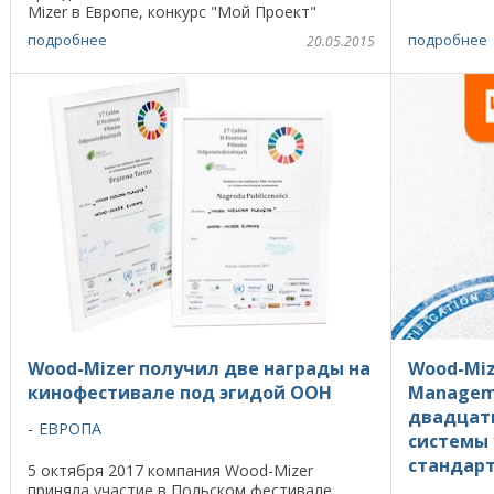
завод Wood-
Mizer в Европе, конкурс "Мой Проект"
объединит тех владельцев
подробнее
подробнее
20.05.2015
ленточнопильных станков, кто сделал ...
Wood-Mizer получил две награды на
Wood-Miz
кинофестивале под эгидой ООН
Manageme
двадцат
ЕВРОПА
системы 
стандарт
5 октября 2017 компания Wood-Mizer
приняла участие в Польском фестивале