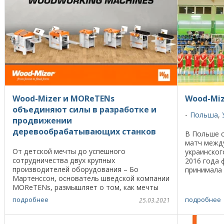
Wood-Mizer и MOReTENs
Wood-Miz
объединяют силы в разработке и
Польша
,
продвижении
деревообрабатывающих станков
В Польше 
матч межд
От детской мечты до успешного
украинског
сотрудничества двух крупных
2016 года 
производителей оборудования – Бо
принимала 
Мартенссон, основатель шведской компании
Украины к
MOReTENs, размышляет о том, как мечты
второй ...
превращаются в реальность, древесина в
подробнее
подробнее
25.03.2021
конечные продукты, а инновационные ...