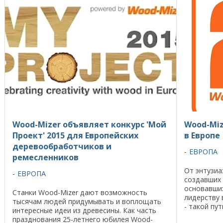
Wood-Mizer объявляет конкурс 'Мой
Wood-Miz
Проект' 2015 для Европейских
в Европе
деревообработчиков и
ЕВРОПА
ремесленников
От энтузиа
ЕВРОПА
создавших
основавших
Станки Wood-Mizer дают возможность
лидерству 
тысячам людей придумывать и воплощать
- такой пу
интересные идеи из древесины. Как часть
свою истор
празднования 25-летнего юбилея Wood-