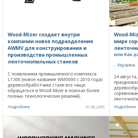
Wood-Mizer создает внутри
Wood-Miz
компании новое подразделение
мире сор
AWMV для конструирования и
ленточн
производства промышленных
или Как 
ленточнопильных станков
Украина
С появлением промышленного комплекса
24 августа,
LT300 (новое название WM3000 с 2010 года)
празднова
деревообработчики стали все чаще
деревообр
обращаться в Wood-Mizer в поисках более
соревнова
полных технологических решений,
ленточнопи
включающих не только станки для
Sport Cup 
подробнее
подробнее
распиловки, но и транспортные ...
01.06.2005
мероприят
...