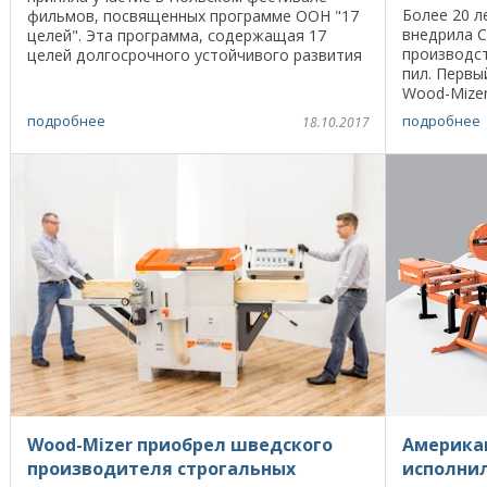
Более 20 л
фильмов, посвященных программе ООН "17
внедрила С
целей". Эта программа, содержащая 17
производс
целей долгосрочного устойчивого развития
пил. Первы
планеты, была подписана главами 193
Wood-Mizer
государств в 2015 году. ...
британско
подробнее
подробнее
18.10.2017
Lloyd’s ...
Wood-Mizer приобрел шведского
Америка
производителя строгальных
исполнил