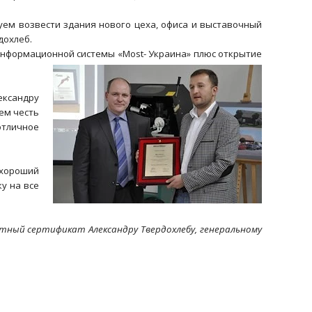
уем возвести здания нового цеха, офиса и выставочный
дохлеб.
 информационной системы «Most-
Украина» плюс открытие
ександру
ем честь
отличное
 хороший
у на все
ятный сертификат Александру Твердохлебу, генеральному