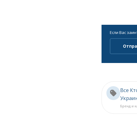
Если Вас заи
Отпра
Все Кт
Украи
Бренд и 