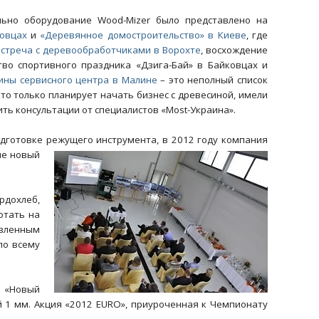
льно оборудование Wood-Mizer было представлено на
овцах
и
«Деревянное домостроительство» в Киеве
, где
встреча с деревообработчиками в Ворохте
, восхождение
тво спортивного праздника «Дзига-Бай» в Байковцах и
ины сервисного центра в Малине
– это неполный список
кто только планирует начать бизнес с древесиной, имели
ить консультации от специалистов «Most-Украина».
одготовке режущего инструмента, в
2012 году компания
не новый
ердохлеб,
отать на
овленным
по всему
я «Новый
 1 мм. Акция «2012 EURO», приуроченная к Чемпионату