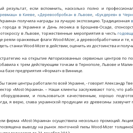
й результат, если вспомнить, насколько полно и профессиона
еревмаш» в Киеве
,
«Деревообробка» в Львове
,
«Букдерев» в Черн
Украина» получила награды за лучшую экспозицию. Традиционная
ь города в Украинке и День лесника в Брошнев-Осаде, спонсорс
отокроссу в Львове, торжественные мероприятия в честь
годовщ
де реяли оранжевые флаги Wood-Mizer, а деревообработчики и те, 
еть станки Wood-Mizer в действии, оценить их достоинства и получ
стратегию на открытие Авторизованных сервисных центров по п
добавила к трем действующим точкам в Тернополе, Львове и Мали
на базе предприятия «Формат» в Виннице.
бы такие центры работали по всей Украине, - говорит Александр Тв
ектор «Most-Украина». – Наши клиенты заслуживают того, что раб
оборудовании, и пользоваться качественным, хорошо подгот
гда, я верю, слава украинской продукции из древесины зазвучит 
цели фирма «Most-Украина» осуществила несколько промоций. Акци
посвящена выводу на рынок ленточной пилы Wood-Mizer толщиной