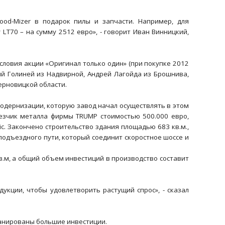
d-Mizer в подарок пилы и запчасти. Например, для
 LT70 – на сумму 2512 евро», - говорит Иван Винницкий,
ловия акции «Оригинал только один» (при покупке 2012
ий Голиней из Надвирной, Андрей Лагойда из Брошнива,
ерновицкой области.
одернизации, которую завод начал осуществлять в этом
резчик металла фирмы TRUMP стоимостью 500.000 евро,
c. Закончено строительство здания площадью 683 кв.м.,
подъездного пути, который соединит скоростное шоссе и
в.м, а общий объем инвестиций в производство составит
кции, чтобы удовлетворить растущий спрос», - сказал
ланированы большие инвестиции.