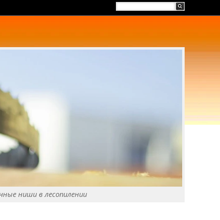
чные ниши в лесопилении