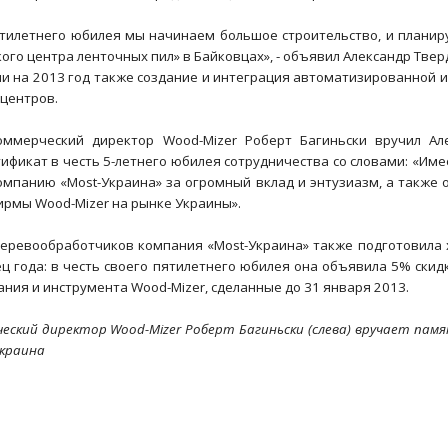
ятилетнего юбилея мы начинаем большое строительство, и планир
кого центра ленточных пил» в Байковцах», - объявил Александр Твер
ии на 2013 год также создание и интеграция автоматизированной
центров.
оммерческий директор Wood-Mizer Роберт Багиньски вручил Ал
ификат в честь 5-летнего юбилея сотрудничества со словами: «Име
омпанию «Most-Украина» за огромный вклад и энтузиазм, а также 
ирмы Wood-Mizer на рынке Украины».
деревообработчиков компания «Most-Украина» также подготовила
ц года: в честь своего пятилетнего юбилея она объявила 5% скидк
ния и инструмента Wood-Mizer, сделанные до 31 января 2013.
еский директор Wood-Mizer Роберт Багиньски (слева) вручает пам
Украина