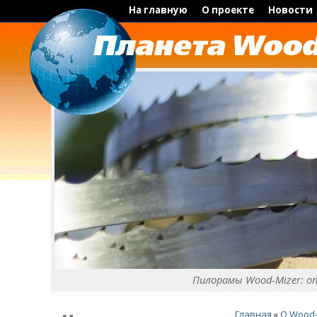
На главную
О проекте
Новости
Пилорамы Wood-Mizer: о
Главная
»
O Wood-