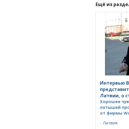
Ещё из разд
Интервью В
представит
Латвии, о с
Хорошее чув
латышей пр
от фирмы Wo
Латвия