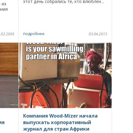
этот день собрались те, кто влюблен…
 из
в Wood-Mizer! По приглашению
ания
городского совета компания «MOST-
Украина» ...
 среди
...
подробнее
.02.2009
03.04.2013
Компания Wood-Mizer начала
ия
выпускать корпоративный
журнал для стран Африки