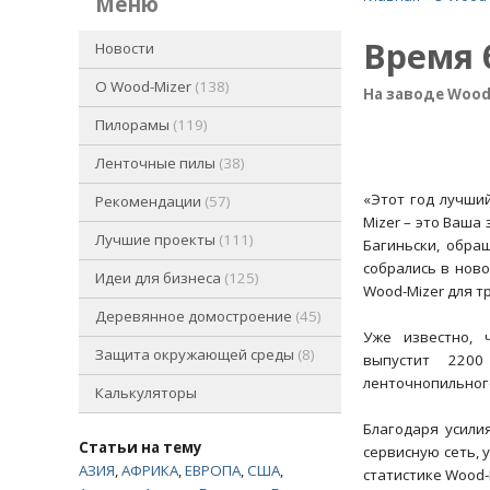
меню
Время 
Новости
O Wood-Mizer
138
На заводе Wood
Пилорамы
119
Ленточные пилы
38
«Этот год лучши
Рекомендации
57
Mizer – это Ваша
Лучшие проекты
111
Багиньски, обра
собрались в нов
Идеи для бизнеса
125
Wood-Mizer для т
Деревянное домостроение
45
Уже известно, 
Защита окружающей среды
8
выпустит 2200
ленточнопильного
Калькуляторы
Благодаря усили
Статьи на тему
сервисную сеть, 
АЗИЯ
,
АФРИКА
,
ЕВРОПА
,
США
,
статистике Wood-