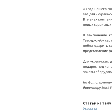
«В год нашего п
зал для «Украинс
В планах компан
новых сервисных 
В заключение к
Твердохлебу серт
поблагодарить к
представление ф
Для украинских 
подарок под коне
заказы оборудова
На фото: коммерч
директору Most-
Статьи на тему
Украина