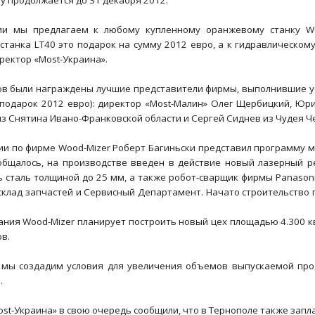
у продолжается до 31 декабря 2012.
ии мы предлагаем к любому купленному оранжевому станку Woo
станка LT40 это подарок на сумму 2012 евро, а к гидравлическому
ректор «Most-Украина».
ов были награждены лучшие представители фирмы, выполнившие ус
 подарок 2012 евро): директор «Most-Малин» Олег Щербицкий, Юр
з Снятина Ивано-Франковской области и Сергей Сиднев из Чудея Ч
ии по фирме Wood-Mizer Роберт Багиньски представил программу м
ообщалось, на производстве введен в действие новый лазерный 
 сталь толщиной до 25 мм, а также робот-сварщик фирмы Panasoni
склад запчастей и Сервисный Департамент. Начато строительство 
ания Wood-Mizer планирует построить новый цех площадью 4.300 к
ов.
 мы создадим условия для увеличения объемов выпускаемой проду
.
st-Украина» в свою очередь сообщили, что в Тернополе также зап