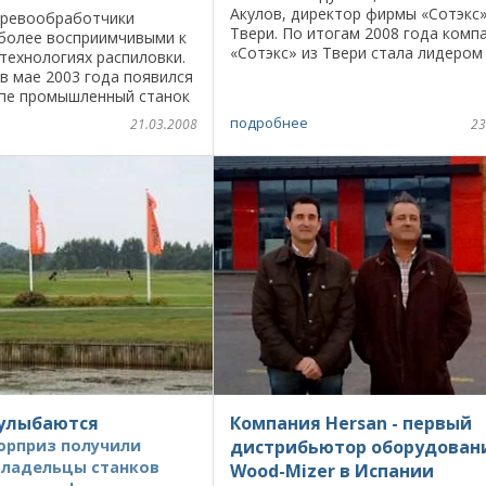
Акулов, директор фирмы «Сотэкс»
еревообработчики
Твери. По итогам 2008 года комп
иболее восприимчивыми к
«Сотэкс» из Твери стала лидером
технологиях распиловки.
продаж ленточных пил и полотна
в мае 2003 года появился
российских представителей фирмы 
опе промышленный станок
аких-то 5 лет Латвия стала
подробнее
21.03.2008
23
аботает больше ...
 улыбаются
Компания Hersan - первый
юрприз получили
дистрибьютор оборудован
владельцы станков
Wood-Mizer в Испании