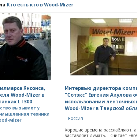
ела
Кто есть кто в Wood-Mizer
илмарса Янсонса,
Интервью директора комп
еля Wood-Mizer в
"Сотэкс" Евгения Акулова о
танках LT300
использовании ленточных 
ство вызывает у
Wood-Mizer в Тверской обл
омышленная техника
Россия
od-Mizer
Хорошие времена расслабляют, а
заставляет думать, - считает Евг