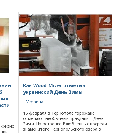
ании
Как Wood-Mizer отметил
б
украинский День Зимы
пил
Украина
асти
16 февраля в Тернополе горожане
отмечают необычный праздник – День
Зимы. На островке Влюбленных посреди
 кризис
знаменитого Тернопольского озера в
ений