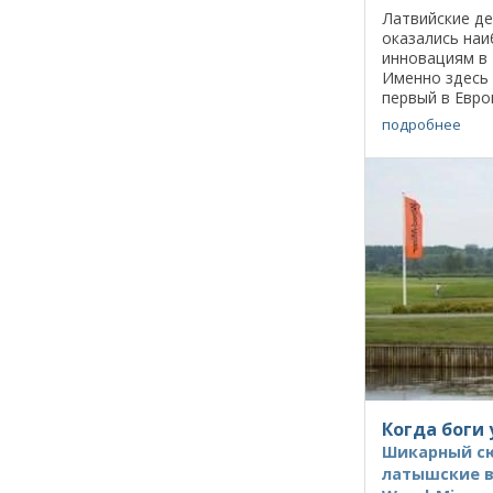
Латвийские д
оказались на
инновациям в 
Именно здесь 
первый в Евр
LT300 , и за к
подробнее
страной, где р
Когда боги
Шикарный с
латышские 