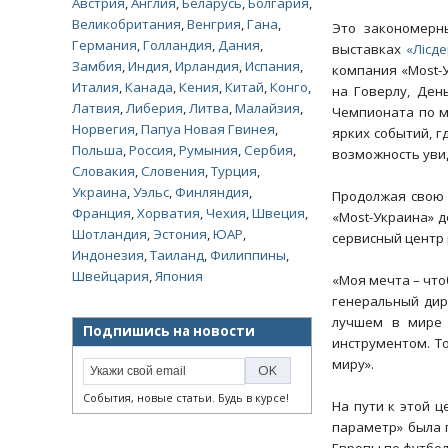
Австрия
,
Англия
,
Беларусь
,
Болгария
,
Великобритания
,
Венгрия
,
Гана
,
Это закономерны
Германия
,
Голландия
,
Дания
,
выставках
«Лiсд
Замбия
,
Индия
,
Ирландия
,
Испания
,
компания «Most-
Италия
,
Канада
,
Кения
,
Китай
,
Конго
,
на Говерлу, Ден
Латвия
,
Либерия
,
Литва
,
Малайзия
,
Чемпионата по м
Норвегия
,
Папуа Новая Гвинея
,
ярких событий, г
Польша
,
Россия
,
Румыния
,
Сербия
,
возможность увид
Словакия
,
Словения
,
Турция
,
Украина
,
Уэльс
,
Финляндия
,
Продолжая свою 
Франция
,
Хорватия
,
Чехия
,
Швеция
,
«Most-Украина» 
Шотландия
,
Эстония
,
ЮАР
,
сервисный центр 
Индонезия
,
Таиланд
,
Филиппины
,
Швейцария
,
Япония
«Моя мечта – что
генеральный дир
лучшем в мире 
Подпишись на новости
инструментом. То
миру».
События, новые статьи. Будь в курсе!
На пути к этой 
параметр» была 