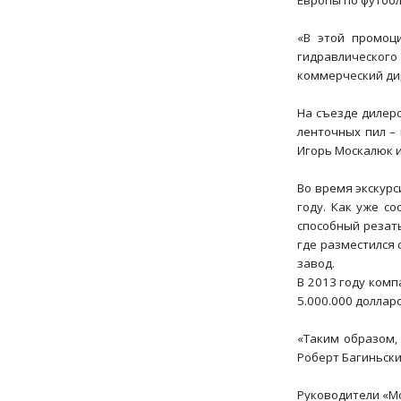
Европы по футбол
«В этой промоц
гидравлического 
коммерческий ди
На съезде дилер
ленточных пил –
Игорь Москалюк и
Во время экскурс
году. Как уже с
способный резать
где разместился 
завод.
В 2013 году комп
5.000.000 доллар
«Таким образом,
Роберт Багиньски
Руководители «Mo