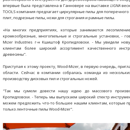
впервые была представлена в Ганновере на выставке
LIGNA
вес
TOOLS компания предлагает циркулярные пилы для поперечного и
плит, подрезные пилы, ножи для строгания и рамные пилы.
«На многих предприятиях, которые занимаются лесопиление
кромкообрезные, многопильные и строгальные установки, - г
Mizer Industries г-н Кшиштоф Кропидловски. - Мы увидели нов
клиентам более широкий ассортимент качественного инст
древесины".
Приступая к этому проекту, Wood-Mizer, в первую очередь, пригл
области. Сейчас в компании собралась команда из нескольки
производству дисковых пил и строгальных ножей.
"Так мы сумели довести нашу идею до массового произво
Кропидловски. - Теперь мы выпускаем широкий спектр инструмен
можем предложить что-то большее нашим клиентам, которые пр
только ленточные пилы Wood-Mizer".