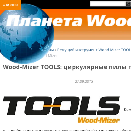
≡ меню
Главная
»
Ленточные пилы
»
Режущий инструмент Wood-Mizer TOOL
пилы под маркой Wood-Mizer
Wood-Mizer TOOLS: циркулярные пилы 
27.09.2015
Комп
разнообразного инструмента для деревообрабатывающего обору