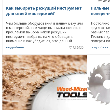
Как выбирать режущий инструмент
Пильные 
для своей мастерской?
попереч
Чем больше оборудования в вашем цеху или
Постоянно
в мастерской, тем чаще вы сталкиваетесь с
круглых пи
проблемой выбора: какой режущий
разных пар
инструмент выбрать, на что обращать
Пильные ди
внимание и как убедиться, что данный
поперечно
конкретный нож или пила подойдут для
и сухую и 
подробнее
подробнее
17.12.2020
вашего станка. Выбирая ...
лиственные 