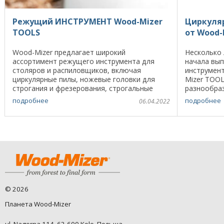
Режущий ИНСТРУМЕНТ Wood-Mizer
Циркуля
TOOLS
от Wood-
Wood-Mizer предлагает широкий
Несколько 
ассортимент режущего инструмента для
начала вы
столяров и распиловщиков, включая
инструмен
циркулярные пилы, ножевые головки для
Mizer TOOL
строгания и фрезерования, строгальные
разнообраз
ножи, дрели и рамные пилы. Инструмент
круглые пи
подробнее
подробнее
06.04.2022
Wood-Mizer хорошо известен своей ...
Циркулярны
©
2026
Планета Wood-Mizer
ul. Nagorna 114, 62-600 Kolo, Польша