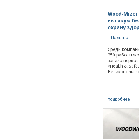
Wood-Mizer
высокую бе
охрану здо
Польша
Среди компани
250 работнико
заняла первое
«Health & Safe
Великопольско
место в конку
Польше. През
отделения ...
подробнее