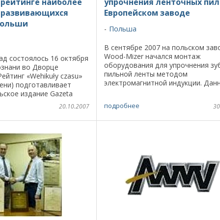
 рейтинге наиболее
упрочнения ленточных пил
 развивающихся
Европейском заводе
Польши
Польша
В сентябре 2007 на польском зав
Wood-Mizer начался монтаж
ад состоялось 16 октября
оборудования для упрочнения зу
ознани во Дворце
пильной ленты методом
Рейтинг «Wehikuły czasu»
электромагнитной индукции. Дан
ени) подготавливает
технология применяется фирмой
ьское издание Gazetа
Mizer уже несколько лет – с моме
 с компанией
подробнее
20.10.2007
30
вывода на рынок пил ...
t при поддержке банка