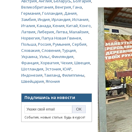
Австрия
,
Англия
,
Беларусь
,
Болгария
,
Великобритания
,
Венгрия
,
Гана
,
Германия
,
Голландия
,
Дания
,
Замбия
,
Индия
,
Ирландия
,
Испания
,
Италия
,
Канада
,
Кения
,
Китай
,
Конго
,
Латвия
,
Либерия
,
Литва
,
Малайзия
,
Норвегия
,
Папуа Новая Гвинея
,
Польша
,
Россия
,
Румыния
,
Сербия
,
Словакия
,
Словения
,
Турция
,
Украина
,
Уэльс
,
Финляндия
,
Франция
,
Хорватия
,
Чехия
,
Швеция
,
Шотландия
,
Эстония
,
ЮАР
,
Индонезия
,
Таиланд
,
Филиппины
,
Швейцария
,
Япония
Подпишись на новости
События, новые статьи. Будь в курсе!