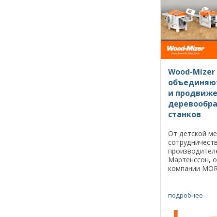
Wood-Mizer
объединяют
и продвиж
деревообр
станков
От детской м
сотрудничеств
производител
Мартенссон, 
компании MOR
том, как мечт
реальность, д
продукты, а ин
подробнее