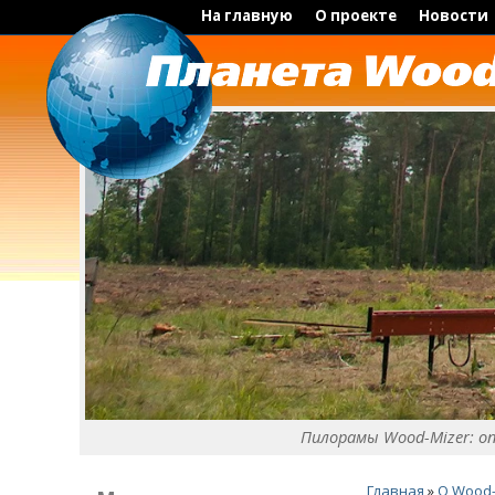
На главную
О проекте
Новости
Пилорамы Wood-Mizer: о
Главная
»
O Wood-