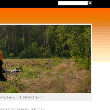
чные ниши в лесопилении
одятся тест-драйвы пилорам