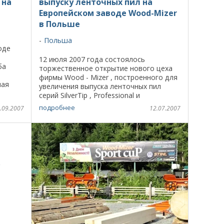
 на
выпуску ленточных пил на
Европейском заводе Wood-Mizer
в Польше
Польша
оде
12 июля 2007 года состоялось
ба
торжественное открытие нового цеха
фирмы Wood - Mizer , построенного для
ная
увеличения выпуска ленточных пил
 Wood-
серий SilverTip , Professional и
нта
DoubleHard . Вслед за ростом спроса на
подробнее
.09.2007
12.07.2007
продукцию Wood-Mizer и объемов ...