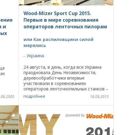
Wood-Mizer Sport Cup 2015.
ление
Первые в мире соревнования
я и
операторов ленточных пилорам
ных
или Как распиловщики силой
мерялись
Украина
24 августа, в день, когда вся Украина
аще
праздновала День Независимости,
ках
деревообработчики впервые
ешений,
участвовали в соревнованиях
я
операторов ленточнопильных станков –
Wood-Mizer Sport Cup 2015. Заметим,
подробнее
.06.2005
16.09.2015
что подобное мероприятие проходило
впервые не только ...