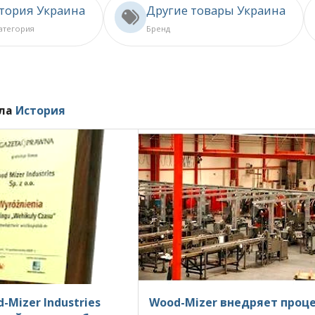
стория Украина
Другие товары Украина
категория
Бренд
ела
История
Mizer Industries
Wood-Mizer внедряет проце