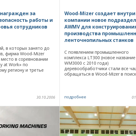
 награжден за
Wood-Mizer создает внутри
зопасность работы и
компании новое подразде
ровья сотрудников
AWMV для конструировани
производства промышлен
ленточнопильных станков
й, в которых занято до
С появлением промышленного
в, фирма Wood-Mizer
комплекса LT300 (новое название
 место в соревновании
WM3000 с 2010 года)
ty at Work» по
деревообработчики стали все ч
му региону и третье
обращаться в Wood-Mizer в поис
рсе «Work Environment» в
более полных технологических р
идент Европейского
включающих не только станки дл
распиловки, но и транспортные ...
подробнее
30.10.2006
01