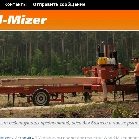
Контакты
Отправить сообщение
пыт действующих предприятий, идеи для бизнеса и новые рыно
Mizer
»
История
»
В Украинском представительстве Wood-Mizer пров