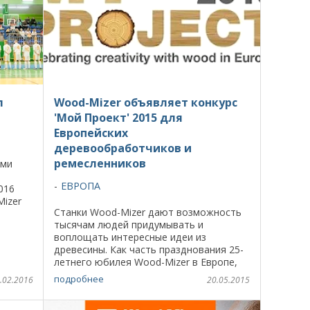
л
Wood-Mizer объявляет конкурс
'Мой Проект' 2015 для
Европейских
деревообработчиков и
ремесленников
ами
ЕВРОПА
016
izer
Станки Wood-Mizer дают возможность
тысячам людей придумывать и
анию
воплощать интересные идеи из
древесины. Как часть празднования 25-
летнего юбилея Wood-Mizer в Европе,
конкурс "Мой Проект" объединит тех
подробнее
.02.2016
20.05.2015
владельцев ленточнопильных станков,
кто сделал ...