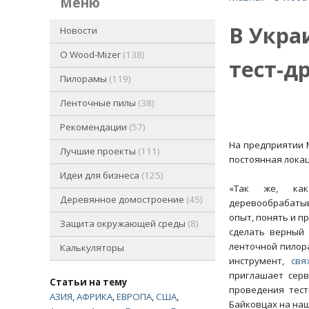
меню
В Укра
Новости
O Wood-Mizer
138
тест-д
Пилорамы
119
Ленточные пилы
38
Рекомендации
57
На предприятии 
Лучшие проекты
111
постоянная локац
Идеи для бизнеса
125
«Так же, ка
Деревянное домостроение
45
деревообрабаты
опыт, понять и п
Защита окружающей среды
8
сделать верный 
ленточной пилор
Калькуляторы
инструмент,
свя
приглашает сер
Статьи на тему
проведения тест
АЗИЯ
,
АФРИКА
,
ЕВРОПА
,
США
,
Байковцах на наш