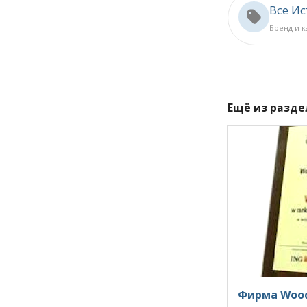
Все И
Бренд и 
Ещё из разд
Фирма Wood-