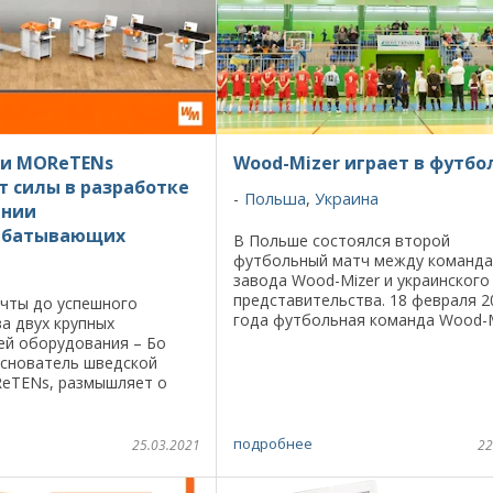
 и MOReTENs
Wood-Mizer играет в футбо
 силы в разработке
Польша
,
Украина
ении
абатывающих
В Польше состоялся второй
футбольный матч между команд
завода Wood-Mizer и украинского
представительства. 18 февраля 2
ечты до успешного
года футбольная команда Wood-M
а двух крупных
принимала в гостях своих
ей оборудования – Бо
представителей из Украины комп
основатель шведской
MOST-Украина. Уже во второй ...
eTENs, размышляет о
ы превращаются в
ревесина в конечные
новационные ...
подробнее
25.03.2021
22