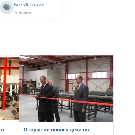
Все История
Категория
сс
Открытие нового цеха по