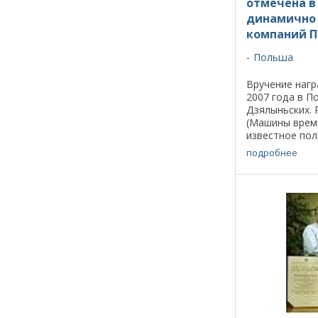
отмечена в
динамично
компаний 
Польша
Вручение нагр
2007 года в П
Дзялыньских. 
(Машины врем
известное пол
Prawnа вместе
подробнее
Dun&Bradstree
ING. Цель ...