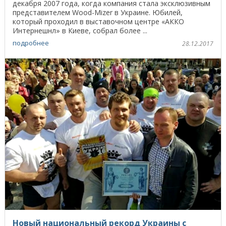
декабря 2007 года, когда компания стала эксклюзивным
представителем Wood-Mizer в Украине. Юбилей,
который проходил в выставочном центре «АККО
Интернешнл» в Киеве, собрал более ...
подробнее
28.12.2017
Новый национальный рекорд Украины с