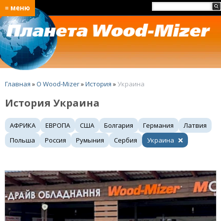
≡ меню
Главная
»
O Wood-Mizer
»
История
»
Украина
История Украина
АФРИКА
ЕВРОПА
США
Болгария
Германия
Латвия
Польша
Россия
Румыния
Сербия
Украина