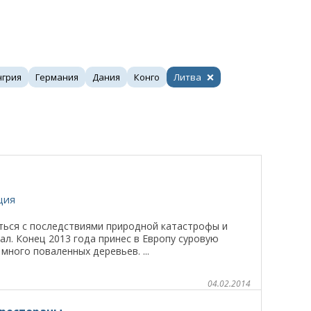
нгрия
Германия
Дания
Конго
Литва
ция
ься с последствиями природной катастрофы и
л. Конец 2013 года принес в Европу суровую
ного поваленных деревьев. ...
04.02.2014