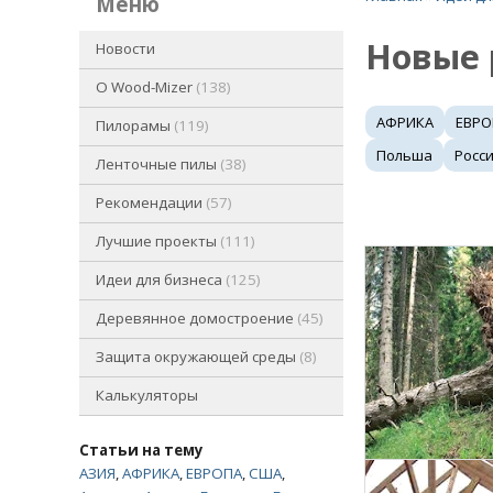
меню
Новые
Новости
O Wood-Mizer
138
АФРИКА
ЕВРО
Пилорамы
119
Польша
Росс
Ленточные пилы
38
Рекомендации
57
Лучшие проекты
111
Идеи для бизнеса
125
Деревянное домостроение
45
Защита окружающей среды
8
Калькуляторы
Статьи на тему
АЗИЯ
,
АФРИКА
,
ЕВРОПА
,
США
,