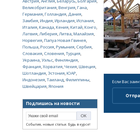
Австрия
,
Англия
,
Беларусь
,
Болгария
,
Великобритания
,
Венгрия
,
Гана
,
Германия
,
Голландия
,
Дания
,
Замбия
,
Индия
,
Ирландия
,
Испания
,
Италия
,
Канада
,
Кения
,
Китай
,
Конго
,
Латвия
,
Либерия
,
Литва
,
Малайзия
,
Норвегия
,
Папуа Новая Гвинея
,
Польша
,
Россия
,
Румыния
,
Сербия
,
Словакия
,
Словения
,
Турция
,
Украина
,
Уэльс
,
Финляндия
,
Франция
,
Хорватия
,
Чехия
,
Швеция
,
Шотландия
,
Эстония
,
ЮАР
,
Индонезия
,
Таиланд
,
Филиппины
,
Если Вас заи
Швейцария
,
Япония
Отпра
Подпишись на новости
События, новые статьи. Будь в курсе!