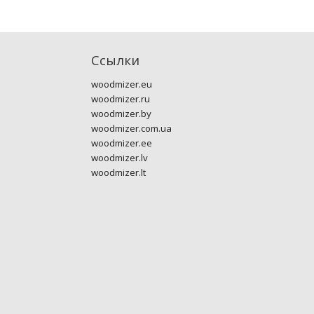
Ссылки
woodmizer.eu
woodmizer.ru
woodmizer.by
woodmizer.com.ua
woodmizer.ee
woodmizer.lv
woodmizer.lt