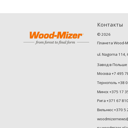
Контакты
©
2026
Планета Wood-M
ul. Nagorna 114,
Завод в Польше 
Москва +7 495 7
Тернополь +38 0
Минск +375 17 3
Рига +371 67 81
Вильнюс +370 5 
woodmizernews@
ru.woodmizer-pla