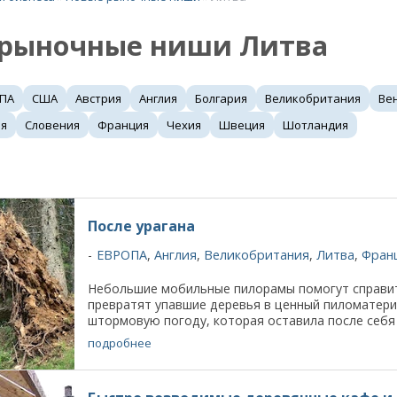
 рыночные ниши Литва
ПА
США
Австрия
Англия
Болгария
Великобритания
Ве
ия
Словения
Франция
Чехия
Швеция
Шотландия
После урагана
ЕВРОПА
,
Англия
,
Великобритания
,
Литва
,
Фран
Небольшие мобильные пилорамы помогут справит
превратят упавшие деревья в ценный пиломатериа
штормовую погоду, которая оставила после себя м
подробнее