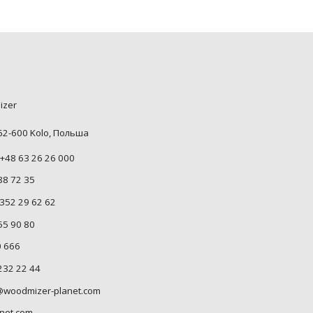
izer
 62-600 Kolo, Польша
+48 63 26 26 000
88 72 35
352 29 62 62
55 90 80
0 666
232 22 44
woodmizer-planet.com
net.com