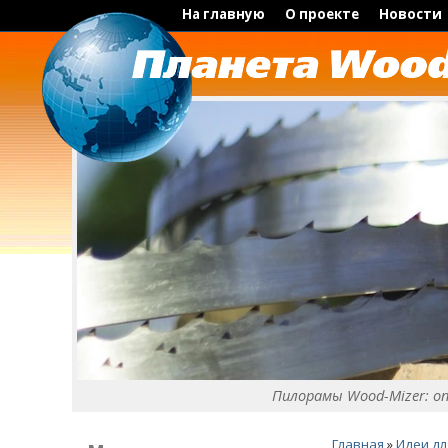
На главную
О проекте
Новости
Пилорамы Wood-Mizer: о
Главная
»
Идеи дл