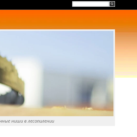
чные ниши в лесопилении