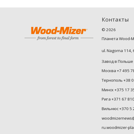
Контакты
©
2026
Планета Wood-M
ul. Nagorna 114,
Завод в Польше 
Москва +7 495 7
Тернополь +38 0
Минск +375 17 3
Рига +371 67 81
Вильнюс +370 5 
woodmizernews@
ru.woodmizer-pla