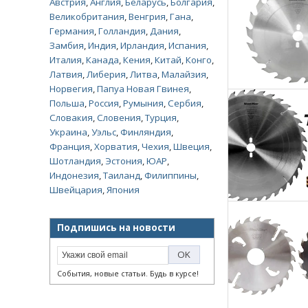
Австрия
,
Англия
,
Беларусь
,
Болгария
,
Великобритания
,
Венгрия
,
Гана
,
Германия
,
Голландия
,
Дания
,
Замбия
,
Индия
,
Ирландия
,
Испания
,
Италия
,
Канада
,
Кения
,
Китай
,
Конго
,
Латвия
,
Либерия
,
Литва
,
Малайзия
,
Норвегия
,
Папуа Новая Гвинея
,
Польша
,
Россия
,
Румыния
,
Сербия
,
Словакия
,
Словения
,
Турция
,
Украина
,
Уэльс
,
Финляндия
,
Франция
,
Хорватия
,
Чехия
,
Швеция
,
Шотландия
,
Эстония
,
ЮАР
,
Индонезия
,
Таиланд
,
Филиппины
,
Швейцария
,
Япония
Подпишись на новости
События, новые статьи. Будь в курсе!