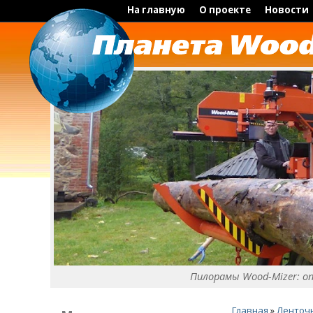
На главную
О проекте
Новости
Пилорамы Wood-Mizer: о
Главная
»
Ленточ