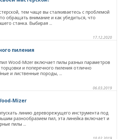
стерской, тем чаще вы сталкиваетесь с проблемой
то обращать внимание и как убедиться, что
его станка. Выбирая ...
17.12.2020
ного пиления
пил Wood-Mizer включает пилы разных параметров
 торцовки и поперечного пиления отлично
ные и лиственные породы, ...
06.03.2019
ood-Mizer
выпускать линию дереворежущего инструмента под
льшим разнообразием пил, эта линейка включает и
ные пилы ...
10.02.2019