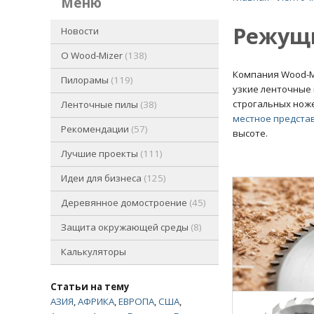
меню
Режущи
Новости
O Wood-Mizer
138
Компания Wood-Mi
Пилорамы
119
узкие ленточные 
строгальных ноже
Ленточные пилы
38
местное предста
Рекомендации
57
высоте.
Лучшие проекты
111
Идеи для бизнеса
125
Деревянное домостроение
45
Защита окружающей среды
8
Калькуляторы
Статьи на тему
АЗИЯ
,
АФРИКА
,
ЕВРОПА
,
США
,