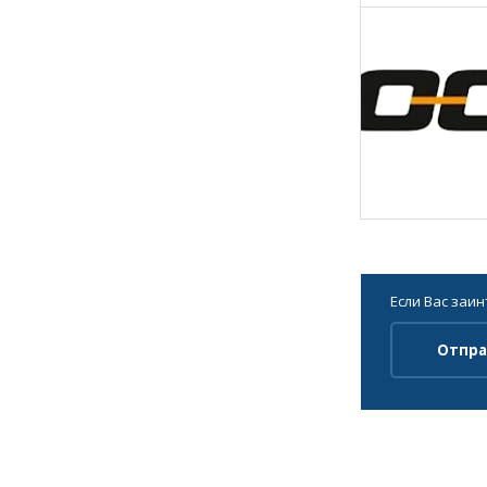
Если Вас заи
Отпра