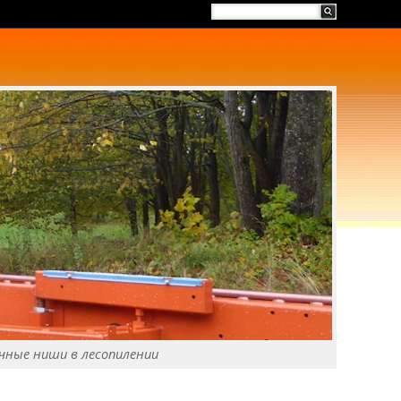
чные ниши в лесопилении