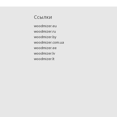
Ссылки
woodmizer.eu
woodmizer.ru
woodmizer.by
woodmizer.com.ua
woodmizer.ee
woodmizer.lv
woodmizer.lt