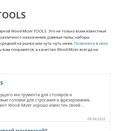
TOOLS
ркой Wood-Mizer TOOLS. Это не только всем известные
 различного назначения, рамные пилы, наборы
средней на рынке или чуть-чуть ниже.
Позвоните в свое
 вам понравятся, а качество Wood-Mizer всегда на
S
ущего инструмента для столяров и
вые головки для строгания и фрезерования,
нт Wood-Mizer хорошо известен своей ...
06.04.2022
 своей мастерской?