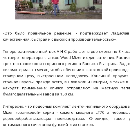
«Это было правильное решение, - подтверждает Ладисла
качественная, быстрая и с высокой производительностью».
Теперь распиловочный цех V-H-C работает в две смены по 8 часов
четверо - операторы станков Wood-Mizer и один заточник. Распил
трех поставщиков из гористого региона Баньска Быстрица. Зада
пиломатериала в месяц, чтобы обеспечить заготовкой производст
столярном цеху, выстроенном неподалеку. Конечный продукт
странах Европы, прежде всего, в Словакии и Венгрии, а также в
находят применение: опилки отправляют на местную тепл
бумагоделательный завод за 150 км.
Интересно, что подобный комплект ленточнопильного оборудован
Mizer «оранжевой» серии - самого мощного LT70 и небольш
деревообрабатывающих производствах. Очевидно, такое 
оптимального сочетания функций этих станков.