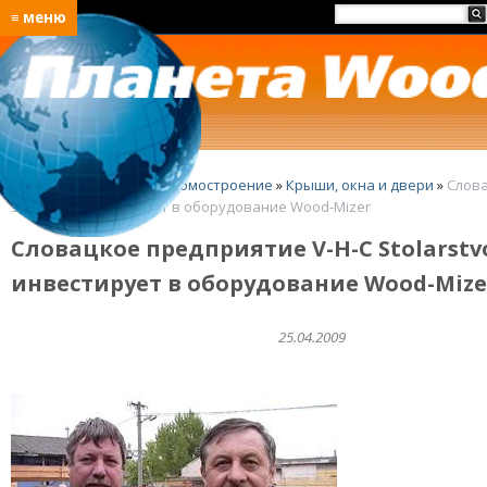
≡ меню
Главная
»
Деревянное домостроение
»
Крыши, окна и двери
»
Слова
за шагом инвестирует в оборудование Wood-Mizer
Словацкое предприятие V-H-C Stolarst
инвестирует в оборудование Wood-Mize
25.04.2009