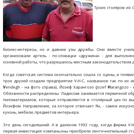
Троих столяров из
бизнес-интересы, но и давние узы дружбы. Они вместе учили
организовали артель - по-словацки «дружина» - для выполне
основной работы, что разрешалось местным законодательством д
Когда советская система окончательно сошла со сцены, и появи
трое друзей создали предприятие V-H-C, названное так по их и
V
endegh - на фото справа), Йозеф Харангозо (Jozef
H
arangozo - 
Обязанности распределены: Ладислав занимается первичной об
пиломатериалов, которые отправляются в столярный цех по вы
Йозефом. Направление, за которое отвечает Ян, - самое искусн
кухонь, мебели, предметов интерьера.
Это день сегодняшний. А в далеком 1992 году, когда фирма V-H
первая инвестиция: компаньоны приобрели ленточнопильный стан