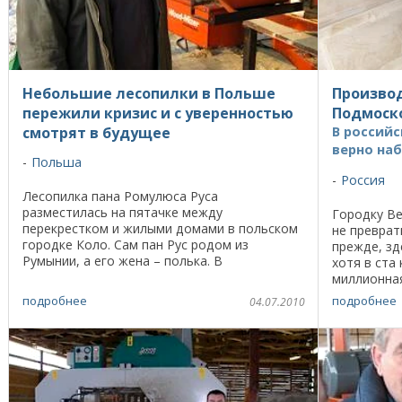
Небольшие лесопилки в Польше
Производ
пережили кризис и с уверенностью
Подмоск
смотрят в будущее
В россий
верно на
Польша
Россия
Лесопилка пана Ромулюса Руса
разместилась на пятачке между
Городку Ве
перекрестком и жилыми домами в польском
не преврат
городке Коло. Сам пан Рус родом из
прежде, зд
Румынии, а его жена – полька. В
хотя в ста
студенческие годы она по обмену поехала
миллионная
изучать лесное дело в румынский ...
семейства 
подробнее
подробнее
04.07.2010
Ефимович, .