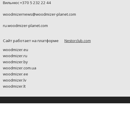
Вильнюс +370 5 232 22 44
woodmizernews@woodmizer-planet.com
ru.woodmizer-planet.com
Сайт работает на платформе
Nestorclub.com
woodmizer.eu
woodmizer.ru
woodmizer.by
woodmizer.com.ua
woodmizer.ee
woodmizer.lv
woodmizer.lt