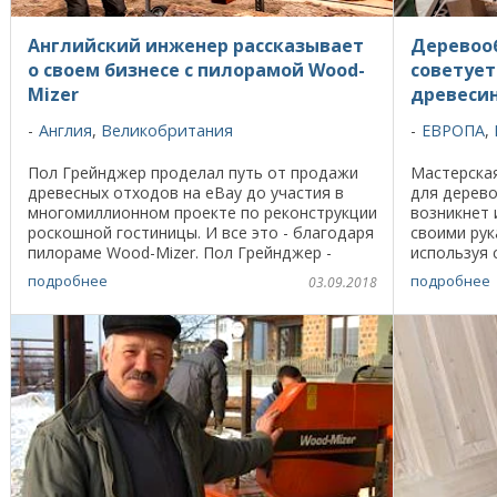
Английский инженер рассказывает
Деревоо
о своем бизнесе с пилорамой Wood-
советует
Mizer
древеси
Англия
,
Великобритания
ЕВРОПА
,
Пол Грейнджер проделал путь от продажи
Мастерская
древесных отходов на eBay до участия в
для дерево
многомиллионном проекте по реконструкции
возникнет 
роскошной гостиницы. И все это - благодаря
своими рук
пилораме Wood-Mizer. Пол Грейнджер -
используя
инженер до мозга костей. Он может своими
столярного
подробнее
подробнее
03.09.2018
руками ...
мастер в ...