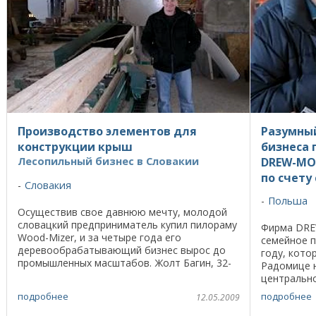
Производство элементов для
Разумны
конструкции крыш
бизнеса 
Лесопильный бизнес в Словакии
DREW-MO
по счету
Словакия
Польша
Осуществив свое давнюю мечту, молодой
словацкий предприниматель купил пилораму
Фирма DRE
Wood-Mizer, и за четыре года его
семейное п
деревообрабатывающий бизнес вырос до
году, кото
промышленных масштабов. Жолт Багин, 32-
Радомице н
летний парень из словацкой деревушки
центральн
Zemlianska Olca, много ...
этой фирмы
подробнее
подробнее
12.05.2009
два бизнеса