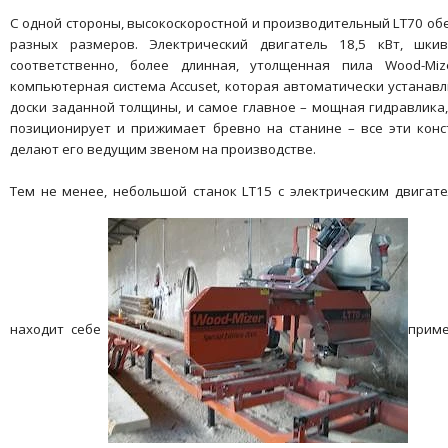
С одной стороны, высокоскоростной и производительный LT70 об
разных размеров. Электрический двигатель 18,5 кВт, шк
соответственно, более длинная, утолщенная пила Wood-Mi
компьютерная система Accuset, которая автоматически устанав
доски заданной толщины, и самое главное – мощная гидравлика,
позиционирует и прижимает бревно на станине – все эти конс
делают его ведущим звеном на производстве.
Тем не менее, небольшой станок LT15 с электрическим двигате
находит себе
приме