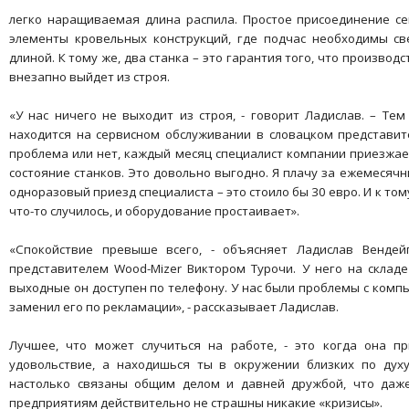
легко наращиваемая длина распила. Простое присоединение с
элементы кровельных конструкций, где подчас необходимы св
длиной. К тому же, два станка – это гарантия того, что производ
внезапно выйдет из строя.
«У нас ничего не выходит из строя, - говорит Ладислав. – Те
находится на сервисном обслуживании в словацком представите
проблема или нет, каждый месяц специалист компании приезжае
состояние станков. Это довольно выгодно. Я плачу за ежемесячны
одноразовый приезд специалиста – это стоило бы 30 евро. И к тому
что-то случилось, и оборудование простаивает».
«Спокойствие превыше всего, - объясняет Ладислав Вендей
представителем Wood-Mizer Виктором Турочи. У него на складе
выходные он доступен по телефону. У нас были проблемы с компь
заменил его по рекламации», - рассказывает Ладислав.
Лучшее, что может случиться на работе, - это когда она пр
удовольствие, а находишься ты в окружении близких по дух
настолько связаны общим делом и давней дружбой, что даж
предприятиям действительно не страшны никакие «кризисы».