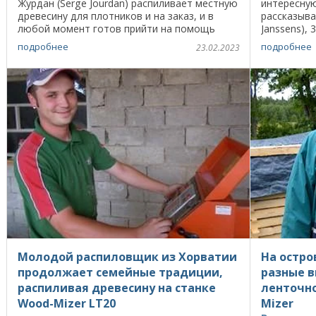
Журдан (Serge Jourdan) распиливает местную
интересну
древесину для плотников и на заказ, и в
рассказыва
любой момент готов прийти на помощь
Janssens),
владельцам станков Wood-Mizer в долине
Франции, к
подробнее
подробнее
23.02.2023
Haut-Verdon в ...
мобильной 
Молодой распиловщик из Хорватии
На остро
продолжает семейные традиции,
разные в
распиливая древесину на станке
ленточн
Wood-Mizer LT20
Mizer