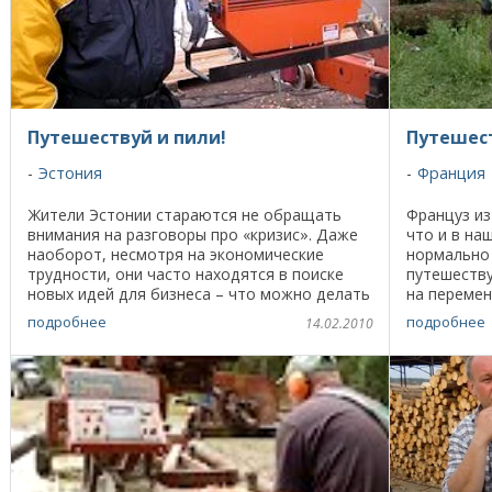
Путешествуй и пили!
Путешес
Эстония
Франция
Жители Эстонии стараются не обращать
Француз из
внимания на разговоры про «кризис». Даже
что и в на
наоборот, несмотря на экономические
нормально 
трудности, они часто находятся в поиске
путешеств
новых идей для бизнеса – что можно делать
на переме
нужное людям? Вот и Марек Вахеметс
где проявл
подробнее
подробнее
14.02.2010
(Marek Vahemets), ...
строительст