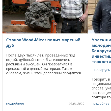
Станок Wood-Mizer пилит мореный
Увлекши
дуб
молодой
Беларуси
После двух тысяч лет, проведенных под
инвестиц
водой, дубовый ствол был извлечен,
тонкостя
распилен и высушен. Он превратился в
прекрасный и ценный материал. Таким
Беларусь
образом, жизнь этой древесины продлится
еще на столетия. В прошлом году во время
Говорят, в
дноуглубительных работ ...
национальн
спорте, уч
настоящем
полтора го
мог, что б
подробнее
подробнее
03.01.2020
говорит ...