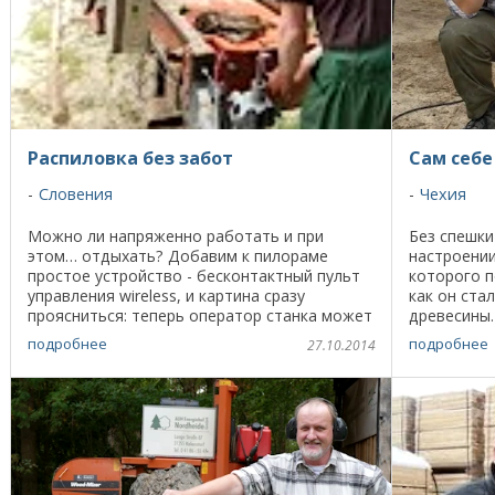
Распиловка без забот
Сам себе
Словения
Чехия
Можно ли напряженно работать и при
Без спешки
этом… отдыхать? Добавим к пилораме
настроении
простое устройство - бесконтактный пульт
которого п
управления wireless, и картина сразу
как он ст
проясниться: теперь оператор станка может
древесины.
работать не напрягаясь и в результате
чешской де
подробнее
подробнее
27.10.2014
напилить ...
вспоминает,