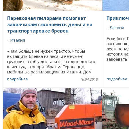
Перевозная пилорама помогает
Приключ
заказчикам сэкономить деньги на
Латвия
транспортировке бревен
Если бы в 
Италия
распиловщи
лес и попа
«Нам больше не нужен трактор, чтобы
история на
вытащить бревна из леса, и не нужен
завоевать 
грузовик, чтобы доставить готовые доски к
молодой че
клиенту», - говорят братья Геронаццо,
мобильные распиловщики из Италии. Дом
братьев Серхио и Бруно Геронаццо
подробнее
подробнее
16.04.2018
находится в ...