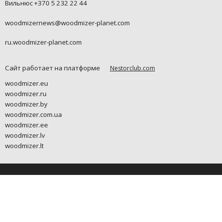
Вильнюс +370 5 232 22 44
woodmizernews@woodmizer-planet.com
ru.woodmizer-planet.com
Сайт работает на платформе
Nestorclub.com
woodmizer.eu
woodmizer.ru
woodmizer.by
woodmizer.com.ua
woodmizer.ee
woodmizer.lv
woodmizer.lt