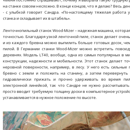
«Меня постоянно спрашивают, почему я выбрала такую трудную р
на станке совсем несложно. В конце концов, что я делаю? Весь ден
- с улыбкой говорит Сандра. «По-настоящему тяжелая работа у
станка и складывает их в штабель».
Ленточнопильный станок Wood-Mizer – надежная машина, которая
точностью. Благодаря узкой ленточной пиле, станок делает очень
и из каждого бревна можно выпилить больше готовых досок, чем
пилой. В Германии станки Wood-Mizer можно встретить повсюду
деревнях. Модель LT40, вообще, одна из самых популярных в м
конструкции, надежности и мобильности. Этот станок делает то
неровной поверхности, например, в лесу. У него есть сильные
бревно с земли и положить на станину, а затем перевернуть
гидравлически прижать и прочно удерживать во время пил
электронной линейкой, так что Сандре не нужно рассчитыват
просто вводит требуемую толщину доски в компьютерное устройс
устанавливается в нужное положение по высоте.