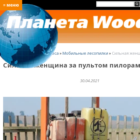
≡ меню
Главная
»
Идеи для бизнеса
»
Мобильные лесопилки
»
Сильная женщ
Сильная женщина за пультом пилора
30.04.2021