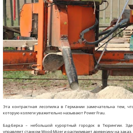
Эта контрактная лесопилка в Германии замечательна тем, чт
которую коллеги уважительно называют Power Frau.
Бад-Берка – небольшой курортный городок в Тюрингии. Зде
управляет станком Wood-Mizer и распиливает древесину на заказ.