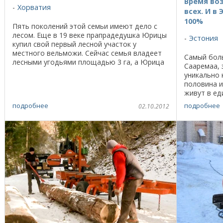
Время во
Хорватия
всех. И в
100%
Пять поколений этой семьи имеют дело с
лесом. Еще в 19 веке прапрадедушка Юрицы
Эстония
купил свой первый лесной участок у
местного вельможи. Сейчас семья владеет
Самый боль
лесными угодьями площадью 3 га, а Юрица
Сааремаа, 
в свои 25 лет пошел еще дальше и начал
уникально 
развивать ...
половина и
живут в ед
вторая по
подробнее
подробнее
02.10.2012
размеренну