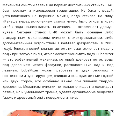
Механизм очистки лезвия на первых лесопильных станках LT40
был простым и использовал гравитацию. Из бака с водой,
установленного на вершине мачты, вода стекала на пилу.
«Раньше перед включением станка нужно было открыть кран,
чтобы вода начала капать на лезвие», — вспоминает Дариуш
Куява. Сегодня станок LT40 может быть оснащен либо
стандартным механизмом очистки с электроклапаном, либо
дополнительным устройством LubeMizer (разработан в 2003
году). Электрический клапан автоматически включает подачу
воды при запуске пилы, что помогает экономить воду. LubeMizer
— это эффективный механизм, который дозирует поток воды
под давлением через форсунки, расположенные над и под
лезвием. LubeMizer может работать в двух режимах –
постоянном и пульсирующем, очищая и охлаждая лезвие с одной
или двух сторон, что особенно важно при пилении твердой
древесины. Механизм очистки не только очищает и охлаждает
лезвие, но и уменьшает трение, удаляя органические вещества
(смолу и древесный сок) с поверхности пилы.