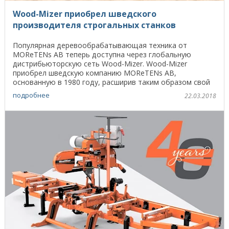
Wood-Mizer приобрел шведского
производителя строгальных станков
Популярная деревообрабатывающая техника от
MOReTENs AB теперь доступна через глобальную
дистрибьюторскую сеть Wood-Mizer. Wood-Mizer
приобрел шведскую компанию MOReTENs AB,
основанную в 1980 году, расширив таким образом свой
ассортимент и включив в ...
подробнее
22.03.2018