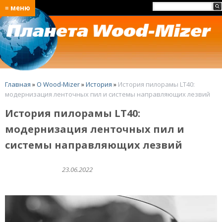
≡ меню
Главная
»
O Wood-Mizer
»
История
»
История пилорамы LT40:
модернизация ленточных пил и системы направляющих лезвий
История пилорамы LT40:
модернизация ленточных пил и
системы направляющих лезвий
23.06.2022