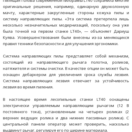
Пилящая голова современной пилорамы LT40 сохранила многие
оригинальные решения, например, одинарную двухколонную
мачту, характерные закругленные стороны кожуха пилы и
систему направляющих пилы. «Эта система претерпела лишь
несколько незначительных модернизаций, поскольку она уже
была точной на первом станке LT40», — объясняет Дариуш
Куява. Усовершенствования были внесены из-за меняющихся
правил техники безопасности и для улучшения эргономики.
Система направляющих пилы представляет собой механизм,
состоящий из направляющего рычага полотна, роликов,
натяжителя и системы очистки. В качестве опции он может быть
оснащен дебаркером для увеличения срока службы лезвия.
Система направляющих лезвия отвечает за устойчивость
лезвия во время пиления.
В настоящее время лесопильные станки LT40 оснащены
электрически управляемым направляющим рычагом (12 В
постоянного тока), установленным на четырех роликах (2
верхних ведущих ролика и два нижних пассивных ролика). С
центральной панели оператор может проверить, насколько
выдвинут рычаг, регулируя его по ширине материала.