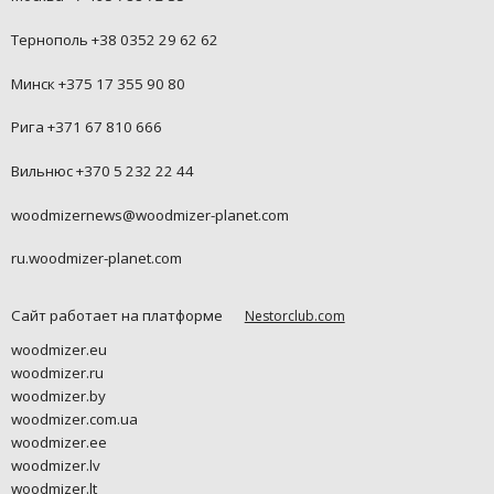
Тернополь +38 0352 29 62 62
Минск +375 17 355 90 80
Рига +371 67 810 666
Вильнюс +370 5 232 22 44
woodmizernews@woodmizer-planet.com
ru.woodmizer-planet.com
Сайт работает на платформе
Nestorclub.com
woodmizer.eu
woodmizer.ru
woodmizer.by
woodmizer.com.ua
woodmizer.ee
woodmizer.lv
woodmizer.lt