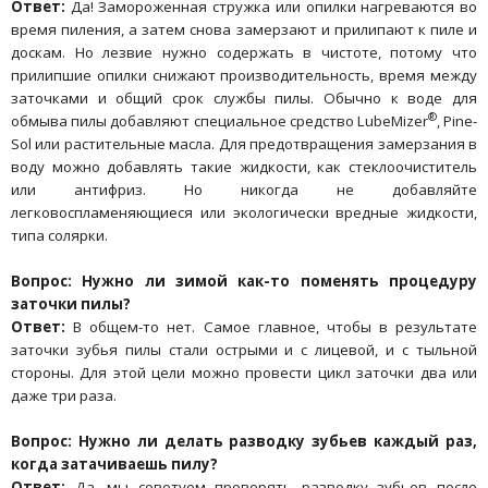
Ответ:
Да! Замороженная стружка или опилки нагреваются во
время пиления, а затем снова замерзают и прилипают к пиле и
доскам. Но лезвие нужно содержать в чистоте, потому что
прилипшие опилки снижают производительность, время между
заточками и общий срок службы пилы. Обычно к воде для
®
обмыва пилы добавляют специальное средство LubeMizer
, Pine-
Sol или растительные масла. Для предотвращения замерзания в
воду можно добавлять такие жидкости, как стеклоочиститель
или антифриз. Но никогда не добавляйте
легковоспламеняющиеся или экологически вредные жидкости,
типа солярки.
Вопрос: Нужно ли зимой как-то поменять процедуру
заточки пилы?
Ответ:
В общем-то нет. Самое главное, чтобы в результате
заточки зубья пилы стали острыми и с лицевой, и с тыльной
стороны. Для этой цели можно провести цикл заточки два или
даже три раза.
Вопрос: Нужно ли делать разводку зубьев каждый раз,
когда затачиваешь пилу?
Ответ:
Да, мы советуем проверять разводку зубьев после