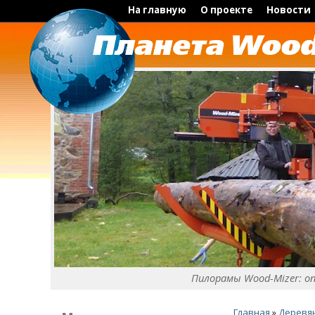
На главную
О проекте
Новости
Пилорамы Wood-Mizer: о
Главная
»
Деревя