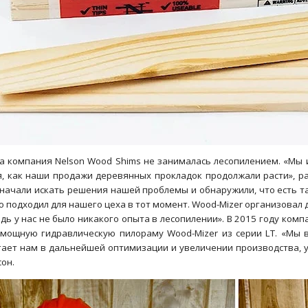
а компания Nelson Wood Shims не занималась лесопилением. «Мы и
я, как наши продажи деревянных прокладок продолжали расти», ра
начали искать решения нашей проблемы и обнаружили, что есть та
 подходил для нашего цеха в тот момент. Wood-Mizer организовал дл
едь у нас не было никакого опыта в лесопилении». В 2015 году ком
 мощную гидравлическую пилораму Wood-Mizer из серии LT. «Мы 
гает нам в дальнейшей оптимизации и увеличении производства, у
он.