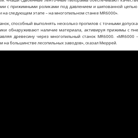
й. «Наши сдвоенные ленточные пилорамы обеспечивают качестве
нии с прижимными роликами под давлением и шипованной цепью 
 на следующем этапе – на многопильном станке MR6000».
нок, способный выполнять несколько пропилов с точными допускам
ики обнаруживают наличие материала, активируя прижимы с пн
равляя древесину через многопильный станок MR6000. «MR6000
и на большинстве лесопильных заводов», сказал Мюррей.