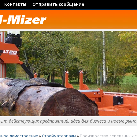
Контакты
Отправить сообщение
пыт действующих предприятий, идеи для бизнеса и новые рыно
нное домостроение
»
Стройматериалы
»
Производство деревянных с