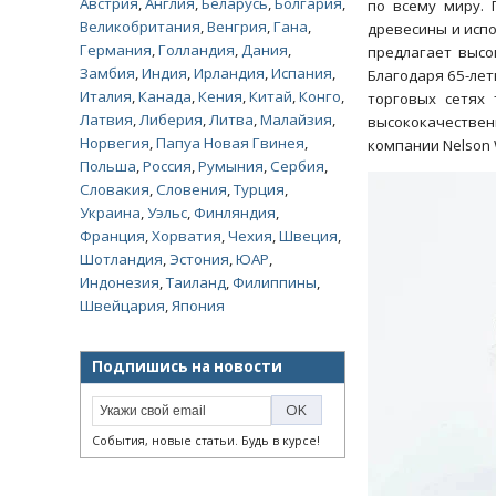
Австрия
,
Англия
,
Беларусь
,
Болгария
,
по всему миру. 
Великобритания
,
Венгрия
,
Гана
,
древесины и испо
Германия
,
Голландия
,
Дания
,
предлагает высо
Замбия
,
Индия
,
Ирландия
,
Испания
,
Благодаря 65-лет
Италия
,
Канада
,
Кения
,
Китай
,
Конго
,
торговых сетях
Латвия
,
Либерия
,
Литва
,
Малайзия
,
высококачествен
Норвегия
,
Папуа Новая Гвинея
,
компании Nelson 
Польша
,
Россия
,
Румыния
,
Сербия
,
Словакия
,
Словения
,
Турция
,
Украина
,
Уэльс
,
Финляндия
,
Франция
,
Хорватия
,
Чехия
,
Швеция
,
Шотландия
,
Эстония
,
ЮАР
,
Индонезия
,
Таиланд
,
Филиппины
,
Швейцария
,
Япония
Подпишись на новости
События, новые статьи. Будь в курсе!