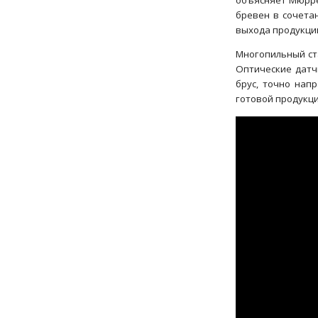
объясняет Мюрре
бревен в сочета
выхода продукции
Многопильный ста
Оптические датч
брус, точно нап
готовой продукци