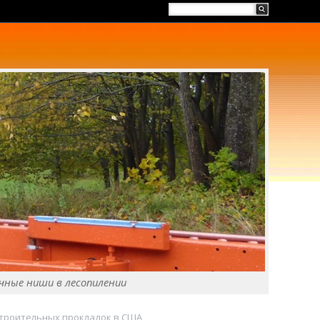
чные ниши в лесопилении
троительных прокладок в США