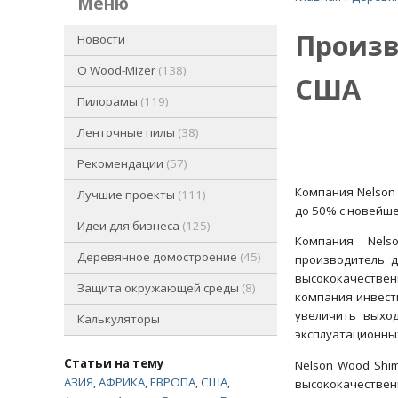
меню
Произв
Новости
O Wood-Mizer
138
США
Пилорамы
119
Ленточные пилы
38
Рекомендации
57
Компания Nelson
Лучшие проекты
111
до 50% с новейше
Идеи для бизнеса
125
Компания Nels
Деревянное домостроение
45
производитель 
высококачестве
Защита окружающей среды
8
компания инвест
увеличить выхо
Калькуляторы
эксплуатационных
Статьи на тему
Nelson Wood Shi
АЗИЯ
,
АФРИКА
,
ЕВРОПА
,
США
,
высококачествен