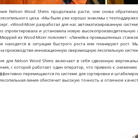
ния Nelson Wood Shims продолжала расти, они снова обратилас
 лесопильного цеха. «Мы были уже хорошо знакомы с техподдержко
ерг. «Wood-Mizer разработал для нас автоматизированную систему
tions спроектировала и установила новую высокопроизводительную
 Мюррей из Wood-Mizer поясняет: «Линейка промышленных станков
ые находятся в ситуации быстрого роста или планируют рост. М
 на производстве инновационную сверхмощную лесопильную систему
ия для Nelson Wood Shims включает в себя сдвоенную вертикаль
ения, с которой работает один оператор, что привело к снижени
ффективно перемещаются по системе для сортировки и штабелиров
 лесопильная линия обеспечит высокую точность и отличное качес