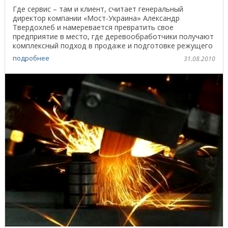
Где сервис – там и клиент, считает генеральный
директор компании «Мост-Украина» Александр
Твердохлеб и намеревается превратить свое
предприятие в место, где деревообработчики получают
комплексный подход в продаже и подготовке режущего
инструмента. - ...
подробнее
31.08.2010