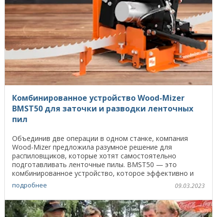
Комбинированное устройство Wood-Mizer
BMST50 для заточки и разводки ленточных
пил
Объединив две операции в одном станке, компания
Wood-Mizer предложила разумное решение для
распиловщиков, которые хотят самостоятельно
подготавливать ленточные пилы. BMST50 — это
комбинированное устройство, которое эффективно и
недорого затачивает и ...
подробнее
09.03.2023