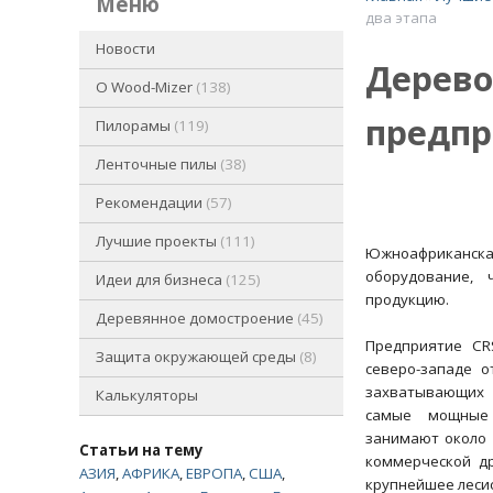
меню
два этапа
Новости
Дерево
O Wood-Mizer
138
предпр
Пилорамы
119
Ленточные пилы
38
Рекомендации
57
Лучшие проекты
111
Южноафриканска
оборудование, 
Идеи для бизнеса
125
продукцию.
Деревянное домостроение
45
Предприятие CR
Защита окружающей среды
8
северо-западе о
захватывающих 
Калькуляторы
самые мощные 
занимают около 
Статьи на тему
коммерческой д
АЗИЯ
,
АФРИКА
,
ЕВРОПА
,
США
,
крупнейшее леси