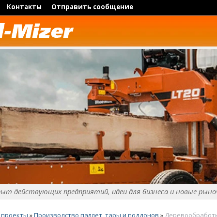
Контакты
Отправить сообщение
пыт действующих предприятий, идеи для бизнеса и новые рыно
 проекты
»
Производство паллет, тары и поддонов
»
Деревообработк