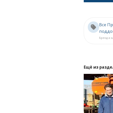
Все Пр
поддо
Бренд и 
Ещё из разд