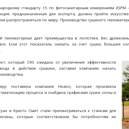
родному стандарту 15 по фитосанитарным измерениям (ISPM - Inte
кция, предназначенная для экспорта, должна пройти искусств
ом распространяться по миру. Производство сушеного пиломатер
ой пиломатериал дает преимущества в логистике. Вес древесин
аги. Если этот показатель снизить за счет сушки, большее к
.
кт, который CRS ожидала от увеличения эффективности
вода в действие сушилки, заставил компанию начать
оизводства.
еру поставила компания Heatco, которая произвела
оматизацию процесса и снабдила графиками сушки сосны и
уан и Кристо Смит стали присматриваться к станкам для
весины, которые соответствовали бы потребностям их