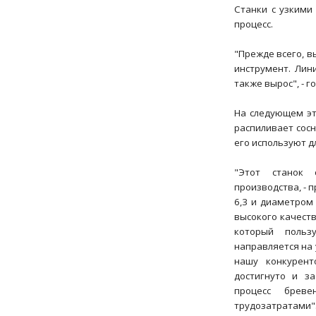
Станки с узкими
процесс.
"Прежде всего, в
инструмент. Лин
также вырос", - г
На следующем эт
распиливает сосн
его используют д
"Этот станок 
производства, - 
6,3 и диаметром
высокого качеств
который польз
направляется на 
нашу конкурент
достигнуто и з
процесс брев
трудозатратами"