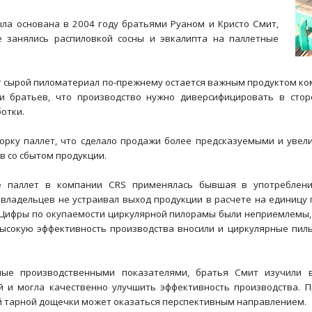
ла основана в 2004 году братьями Руаном и Кристо Смит,
 занялись распиловкой сосны и эвкалипта на паллетные
т сырой пиломатериал по-прежнему остается важным продуктом ком
и братьев, что производство нужно диверсифицировать в стор
отки.
орку паллет, что сделало продажи более предсказуемыми и увел
в со сбытом продукции.
е паллет в компании CRS применялась бывшая в употреблени
владельцев не устраивал выход продукции в расчете на единицу 
Цифры по окупаемости циркулярной пилорамы были неприемлемы, а 
высокую эффективность производства вносили и циркулярные пил
ные производственными показателями, братья Смит изучили в
и могла качественно улучшить эффективность производства. Пр
й тарной дощечки может оказаться перспективным направлением.