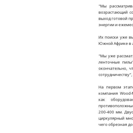
"Мы рассматрив
возрастающий с
выход готовой пр
энергии и ежемес
Их поиски уже в
Южной Африке в а
"Мы уже рассмат
ленточные пилы"
окончательно, ч
сотрудничеству",
На первом этап
компания Wood-
как оборудов
противоположные
200-400 мм. Дву
циркулярный мно
чего обрезная до