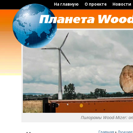
На главную
О проекте
Новости
Пилорамы Wood-Mizer: о
Главная
»
Лучшие