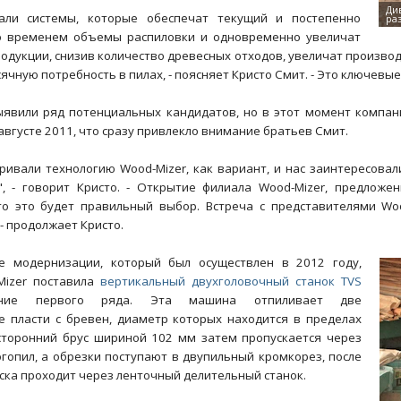
али системы, которые обеспечат текущий и постепенно
о временем объемы распиловки и одновременно увеличат
одукции, снизив количество древесных отходов, увеличат производ
ячную потребность в пилах, - поясняет Кристо Смит. - Это ключевы
ыявили ряд потенциальных кандидатов, но в этот момент компан
вгусте 2011, что сразу привлекло внимание братьев Смит.
ривали технологию Wood-Mizer, как вариант, и нас заинтересова
, - говорит Кристо. - Открытие филиала Wood-Mizer, предлож
то это будет правильный выбор. Встреча с представителями Wo
 - продолжает Кристо.
е модернизации, который был осуществлен в 2012 году,
Mizer поставила
вертикальный двухголовочный станок TVS
ание первого ряда. Эта машина отпиливает две
 пласти с бревен, диаметр которых находится в пределах
сторонний брус шириной 102 мм затем пропускается через
гопил, а обрезки поступают в двупильный кромкорез, после
ска проходит через ленточный делительный станок.