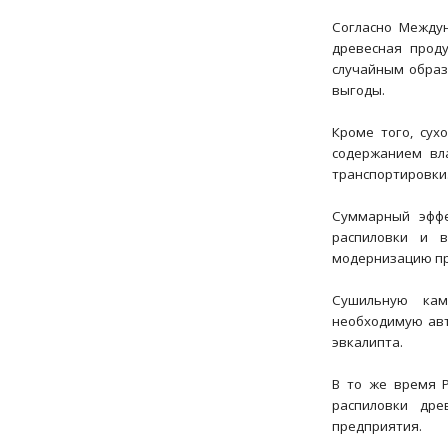
Согласно Междуна
древесная проду
случайным образ
выгоды.
Кроме того, сух
содержанием вл
транспортировки
Суммарный эффе
распиловки и в
модернизацию пр
Сушильную кам
необходимую авт
эвкалипта.
В то же время Р
распиловки дре
предприятия.