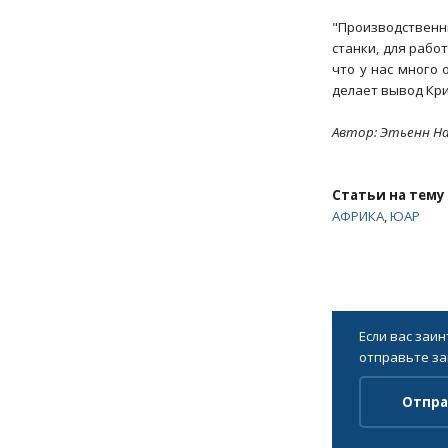
"Производствен
станки, для рабо
что у нас много
делает вывод Кри
Автор: Этьенн Най
Статьи на тему
АФРИКА
,
ЮАР
Если вас заи
отправьте за
Отпра