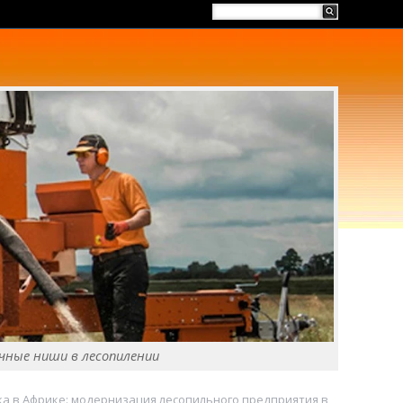
чные ниши в лесопилении
а в Африке: модернизация лесопильного предприятия в