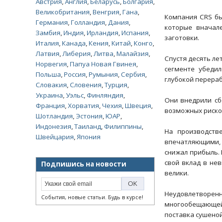
Австрия
,
Англия
,
Беларусь
,
Болгария
,
Великобритания
,
Венгрия
,
Гана
,
Компания CRS бы
Германия
,
Голландия
,
Дания
,
которые вначале
Замбия
,
Индия
,
Ирландия
,
Испания
,
заготовки.
Италия
,
Канада
,
Кения
,
Китай
,
Конго
,
Латвия
,
Либерия
,
Литва
,
Малайзия
,
Спустя десять ле
Норвегия
,
Папуа Новая Гвинея
,
сегменте убедил
Польша
,
Россия
,
Румыния
,
Сербия
,
глубокой перераб
Словакия
,
Словения
,
Турция
,
Украина
,
Уэльс
,
Финляндия
,
Они внедрили сб
Франция
,
Хорватия
,
Чехия
,
Швеция
,
возможных риско
Шотландия
,
Эстония
,
ЮАР
,
Индонезия
,
Таиланд
,
Филиппины
,
На производств
Швейцария
,
Япония
впечатляющими, 
снижал прибыль. 
свой вклад в не
Подпишись на новости
велики.
Неудовлетворен
События, новые статьи. Будь в курсе!
многообещающей 
поставка сушено