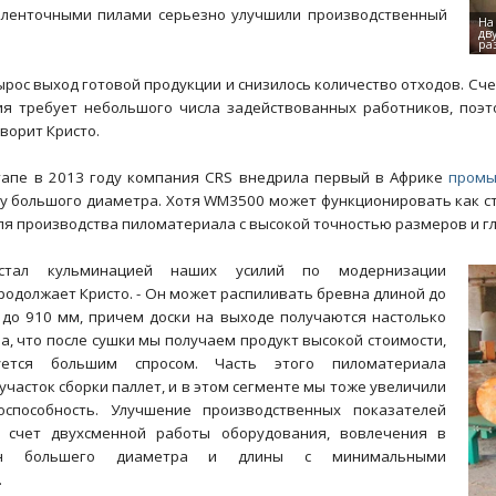
 ленточными пилами серьезно улучшили производственный
ырос выход готовой продукции и снизилось количество отходов. Счет
ия требует небольшого числа задействованных работников, поэт
оворит Кристо.
апе в 2013 году компания CRS внедрила первый в Африке
промы
у большого диаметра. Хотя WM3500 может функционировать как ста
ля производства пиломатериала с высокой точностью размеров и г
стал кульминацией наших усилий по модернизации
продолжает Кристо. - Он может распиливать бревна длиной до
 до 910 мм, причем доски на выходе получаются настолько
а, что после сушки мы получаем продукт высокой стоимости,
уется большим спросом. Часть этого пиломатериала
участок сборки паллет, и в этом сегменте мы тоже увеличили
оспособность. Улучшение производственных показателей
а счет двухсменной работы оборудования, вовлечения в
ен большего диаметра и длины с минимальными
.