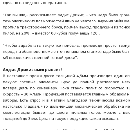
сделано на редкость оперативно.
''Так вышло,– рассказывает Алдис Дрикис, – что надо было сро
технологических возможностей явно не хватало.Выручил MultiHea
пропила трехстороннего бруса, причем выход продукции из тонк
пилой, на 20% , – вместо100 кубов получаешь 120''.
''Чтобы заработать такую же прибыль, производя просто тарн
пород, на обыкновенном ленточнопильном станке, надо было бы на
м3 высококачественной тонкой доски''.
Алдис Дрикис выигрывает!
В настоящее время доски толщиной 4,5мм производит один оп
пакуют готовые элементы. Брус до полной распиловки неск
возвращаясь по конвейеру. Пока станок пилит со скоростью 
скорость – 30 м/мин. Продукция поставляется главным образом н
заборы. Есть спрос и в Латвии. Благодаря техническим возмож
настолько гладкая, что дальнейшая механическая обработка не 
комплектации бывает до шести пильных голов, можно с выс
толщиной до 3 мм. Цена на такую продукцию самая высокая.