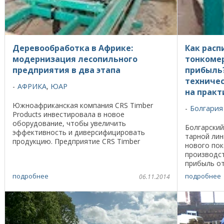
Деревообработка в Африке:
Как расп
модернизация лесопильного
тонкомер
предприятия в два этапа
прибыль?
техниче
АФРИКА
,
ЮАР
на практ
Южноафриканская компания CRS Timber
Болгария
Products инвестировала в новое
оборудование, чтобы увеличить
Болгарский
эффективность и диверсифицировать
тарной лин
продукцию. Предприятие CRS Timber
нового пок
Products расположено в живописной долине
производст
на северо-западе от города Nelspruit на ...
прибыль от
такое сырь
подробнее
подробнее
06.11.2014
него ...