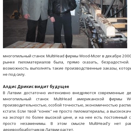
П
многопильный станок MultiHead фирмы Wood-Mizer в декабре 2000
рынке пиломатериалов была, прямо сказать, безрадостной
возможность выполнять такие производственные заказы, кото
не под силу.
Алдис Дрикис видит будущее
В Латвии достаточно интенсивно внедряются современные д
многопильный станок MultiHead американской фирмы Wo
производительностью, особой точностью, экономичностью распи
кстати. Если твой ''конек'' не просто пиломатериалы, а высокок
на экспорт по более высокой цене, и на нее есть постоянный с
просто незаменимы. В этом смысле MultiHead'у нет ра
деревообработчиков Латвии растет.