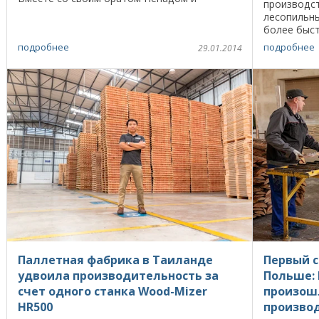
производст
коллегой Слободаном Баичем они занялись
лесопильны
торговлей ...
более быст
традицион
подробнее
подробнее
29.01.2014
производст
Паллетная фабрика в Таиланде
Первый с
удвоила производительность за
Польше:
счет одного станка Wood-Mizer
произош
HR500
произво