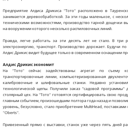
Предприятие Алдиса Дрикиса ''Тото'' расположено в Тауренс
занимается деревообработкой. За эти годы маленькое, с неск
техническими возможностями, производство тарной дощечки вы
на вооружении которого несколько распиловочных линий.
Правда, легче работать за эти десять лет не стало. В три 
электроэнергию, транспорт. Производство дорожает. Будучи по
Алдис Дрикис видит будущее только в современном оснащении пр
Алдис Дрикис экономит
На ''Тото'' сейчас задействованы: агрегат по съему 
транспортировочные линии, компьютеризированная двухленточ
калибровочные и шлифовальные станки. Недавно установи
технологической щепы. Получили заказ "садовой программы" 
столярный цех. На ''Тото'' готовятся сертифицировать свою про
главным событием, произошедшим полтора года назад и позволи
уровень, безусловно, стало приобретение MultiHead, поставкам
''Oberts''.
Привезенный прямо с выставки, станок уже через пять дней ра