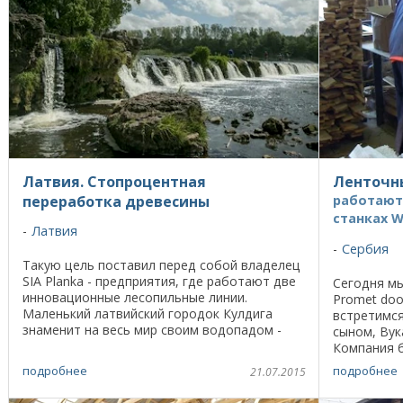
Латвия. Стопроцентная
Ленточн
переработка древесины
работают 
станках W
Латвия
Сербия
Такую цель поставил перед собой владелец
SIA Planka - предприятия, где работают две
Сегодня мы
инновационные лесопильные линии.
Promet doo
Маленький латвийский городок Кулдига
встретимся
знаменит на весь мир своим водопадом -
сыном, Ву
самым протяженным в Европе: ширина 249
Компания б
метров. Но среди ...
был огромн
подробнее
подробнее
21.07.2015
вспоминает 