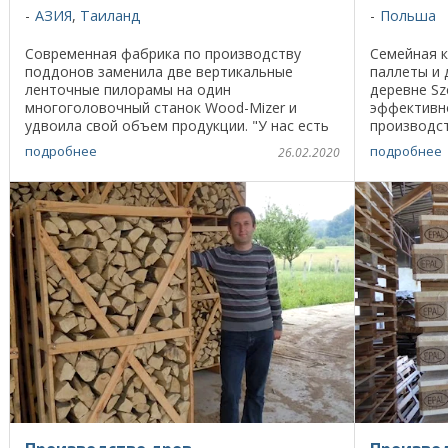
АЗИЯ
,
Таиланд
Польша
Современная фабрика по производству
Семейная 
поддонов заменила две вертикальные
паллеты и 
ленточные пилорамы на один
деревне Sz
многоголовочный станок Wood-Mizer и
эффективно
удвоила свой объем продукции. "У нас есть
производс
клиенты по всему миру, которые заказывают
пилорамы H
подробнее
подробнее
26.02.2020
нам поддоны с определенными ...
свою компа