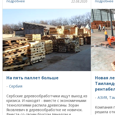
подробнее
подробнее
22.08.2020
Это очень ...
односельча
На пять паллет больше
Новая ле
Таиланде
Сербия
рентабе
Сербские деревообработчики ищут выход из
АЗИЯ
,
Та
кризиса. И находят - вместе с экономичными
технологиями распила древесины. Зоран
Компания 
Яковлевич в деревообработке не новичок.
решила отк
Вместе со своим братом Ненадом и