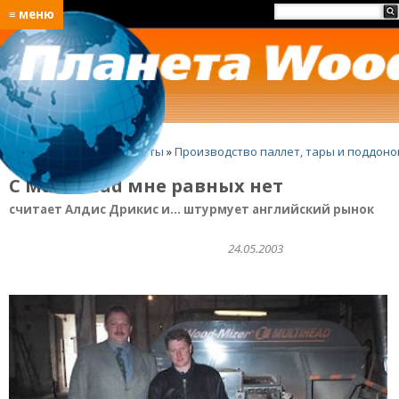
≡ меню
Главная
»
Лучшие проекты
»
Производство паллет, тары и поддоно
С MultiHead мне равных нет
считает Алдис Дрикис и... штурмует английский рынок
24.05.2003