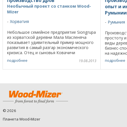
Производство дров
Производ
Необычный проект со станком Wood-
опыт и 
Mizer
Румынии
Хорватия
Румыния
Небольшое семейное предприятие Siongrupa
Производст
из хорватской деревни Мала Масленяча
простоту и
показывает удивительный пример мощного
виды дере
развития в самый разгар экономического
бизнес-спо
кризиса. Отец и сыновья Ковачичи
на надежно
занимаются производством дров, пеллет, а
конкурентн
подробнее
подробнее
19.08.2013
в перспективе и ...
совладелец
©
2026
Планета Wood-Mizer