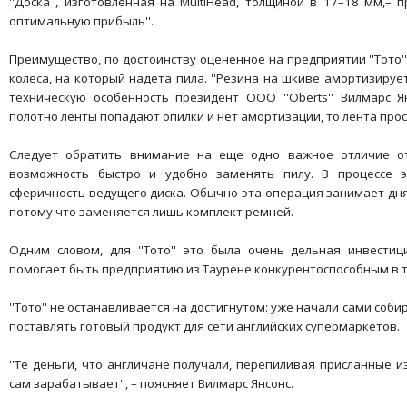
''Доска , изготовленная на MultiHead, толщиной в 17–18 мм,– 
оптимальную прибыль''.
Преимущество, по достоинству оцененное на предприятии ''Тото'
колеса, на который надета пила. ''Резина на шкиве амортизиру
техническую особенность президент ООО ''Oberts'' Вилмарс 
полотно ленты попадают опилки и нет амортизации, то лента прост
Следует обратить внимание на еще одно важное отличие от
возможность быстро и удобно заменять пилу. В процессе э
сферичность ведущего диска. Обычно эта операция занимает дня д
потому что заменяется лишь комплект ремней.
Одним словом, для ''Тото'' это была очень дельная инвести
помогает быть предприятию из Таурене конкурентоспособным в т
''Тото'' не останавливается на достигнутом: уже начали сами соб
поставлять готовый продукт для сети английских супермаркетов.
''Те деньги, что англичане получали, перепиливая присланные и
сам зарабатывает'', – поясняет Вилмарс Янсонс.