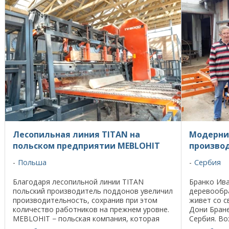
Лесопильная линия TITAN на
Модерни
польском предприятии MEBLOHIT
производ
Польша
Сербия
Благодаря лесопильной линии TITAN
Бранко Ива
польский производитель поддонов увеличил
деревообр
производительность, сохранив при этом
живет со с
количество работников на прежнем уровне.
Дони Бран
MEBLOHIT − польская компания, которая
Сербия. Во
много лет производит деревянные поддоны.
лесопилку,