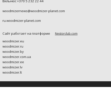
Вильнюс +370 5 232 22 44
woodmizernews@woodmizer-planet.com
ru.woodmizer-planet.com
Сайт работает на платформе
Nestorclub.com
woodmizer.eu
woodmizer.ru
woodmizer.by
woodmizer.com.ua
woodmizer.ee
woodmizer.lv
woodmizer.lt