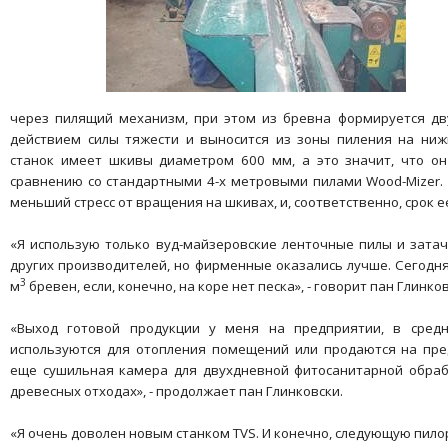
через пилящий механизм, при этом из бревна формируется дв
действием силы тяжести и выносится из зоны пиления на ни
станок имеет шкивы диаметром 600 мм, а это значит, что он
сравнению со стандартными 4-х метровыми пилами Wood-Mizer.
меньший стресс от вращения на шкивах, и, соответственно, срок е
«Я использую только вуд-майзеровские ленточные пилы и затач
других производителей, но фирменные оказались лучше. Сегодн
3
м
бревен, если, конечно, на коре нет песка», - говорит пан Глинков
«Выход готовой продукции у меня на предприятии, в средн
используются для отопления помещений или продаются на пре
еще сушильная камера для двухдневной фитосанитарной обраб
древесных отходах», - продолжает пан Глинковски.
«Я очень доволен новым станком TVS. И конечно, следующую пило