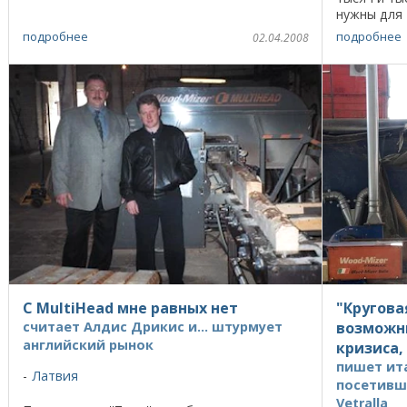
нужны для 
по Европе.
подробнее
подробнее
02.04.2008
гигант, с ...
С MultiHead мне равных нет
"Кругова
считает Алдис Дрикис и... штурмует
возможн
английский рынок
кризиса,
пишет ит
Латвия
посетивш
Vetralla