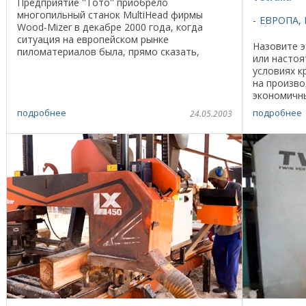
Предприятие ''Тото'' приобрело
многопильный станок MultiHead фирмы
ЕВРОПА
,
Wood-Mizer в декабре 2000 года, когда
ситуация на европейском рынке
Назовите 
пиломатериалов была, прямо сказать,
или насто
безрадостной. Однако новое оборудование
условиях к
дало возможность выполнять такие ...
на произво
экономичны
который ис
подробнее
подробнее
24.05.2003
компании из