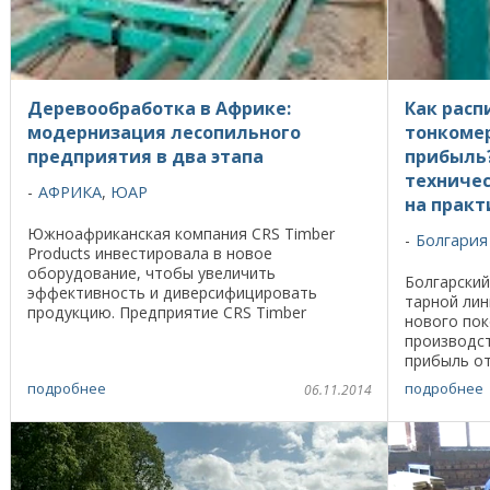
Деревообработка в Африке:
Как расп
модернизация лесопильного
тонкомер
предприятия в два этапа
прибыль?
техниче
АФРИКА
,
ЮАР
на практ
Южноафриканская компания CRS Timber
Болгария
Products инвестировала в новое
оборудование, чтобы увеличить
Болгарский
эффективность и диверсифицировать
тарной лин
продукцию. Предприятие CRS Timber
нового пок
Products расположено в живописной долине
производст
на северо-западе от города Nelspruit на ...
прибыль от
такое сырь
подробнее
подробнее
06.11.2014
него ...