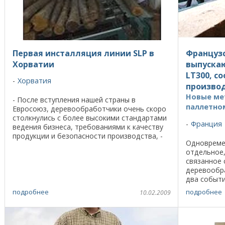
Первая инсталляция линии SLP в
Французс
Хорватии
выпуска
LT300, с
Хорватия
произво
Новые ме
- После вступления нашей страны в
паллетно
Евросоюз, деревообработчики очень скоро
столкнулись с более высокими стандартами
Франция
ведения бизнеса, требованиями к качеству
продукции и безопасности производства, -
Одновреме
говорит Марко Кошчал (Marko Koscal),
отдельное,
молодой ...
связанное
деревообра
два событи
Однако аль
подробнее
подробнее
10.02.2009
прослежива