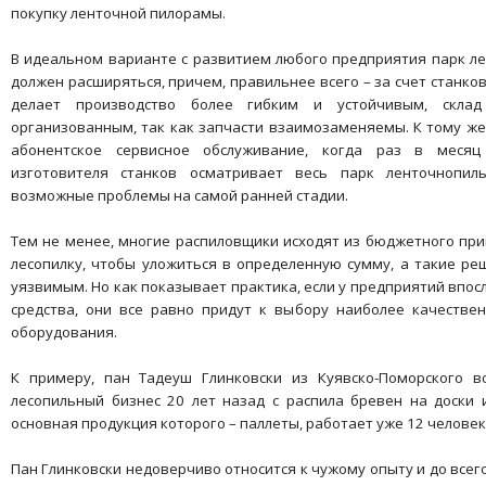
покупку ленточной пилорамы.
В идеальном варианте с развитием любого предприятия парк л
должен расширяться, причем, правильнее всего – за счет станков
делает производство более гибким и устойчивым, склад
организованным, так как запчасти взаимозаменяемы. К тому же
абонентское сервисное обслуживание, когда раз в месяц
изготовителя станков осматривает весь парк ленточнопил
возможные проблемы на самой ранней стадии.
Тем не менее, многие распиловщики исходят из бюджетного при
лесопилку, чтобы уложиться в определенную сумму, а такие ре
уязвимым. Но как показывает практика, если у предприятий впо
средства, они все равно придут к выбору наиболее качествен
оборудования.
К примеру, пан Тадеуш Глинковски из Куявско-Поморского 
лесопильный бизнес 20 лет назад с распила бревен на доски и
основная продукция которого – паллеты, работает уже 12 человек
Пан Глинковски недоверчиво относится к чужому опыту и до всего