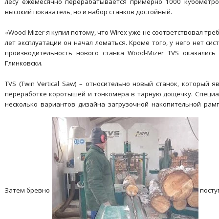
лесу ежемесячно перерабатывается примерно 1000 кубометро
высокий показатель, но и набор станков достойный.
«Wood-Mizer я купил потому, что Wirex уже не соответствовал тр
лет эксплуатации он начал ломаться. Кроме того, у него нет сис
производительность нового станка Wood-Mizer TVS оказались
Глинковски.
TVS (Twin Vertical Saw) – относительно новый станок, который
переработке коротышей и тонкомера в тарную дощечку. Специал
несколько вариантов дизайна загрузочной накопительной рамп
Затем бревно
посту