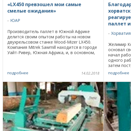
«LX450 превзошел мои самые
Благода
смелые ожидания»
хорватск
реагируе
ЮАР
паллет и
Производитель паллет в Южной Африке
Хорватия
делится своим опытом работы на новом
двухрельсовом станке Wood-Mizer LX450.
Желимир Ко
Компания Mitrek Sawmill находится в городе
основал св
Уайт-Ривер, Южная Африка, и, в основном,
начал рабо
изготавливает паллеты для производителей
одного раб
поддонов. ...
затем пост
рассказыва
подробнее
подробнее
14.02.2018
«Сначала мы