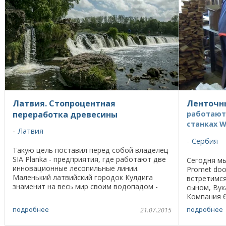
Латвия. Стопроцентная
Ленточн
переработка древесины
работают 
станках W
Латвия
Сербия
Такую цель поставил перед собой владелец
SIA Planka - предприятия, где работают две
Сегодня мы
инновационные лесопильные линии.
Promet doo
Маленький латвийский городок Кулдига
встретимся
знаменит на весь мир своим водопадом -
сыном, Ву
самым протяженным в Европе: ширина 249
Компания б
метров. Но среди ...
был огромн
подробнее
подробнее
21.07.2015
вспоминает 