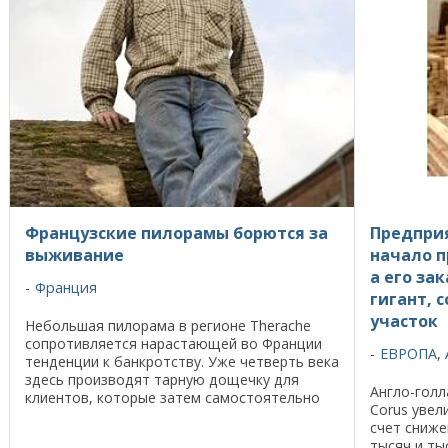
Французские пилорамы борются за
Предпри
выживание
начало п
а его за
Франция
гигант, 
участок
Небольшая пилорама в регионе Therache
сопротивляется нарастающей во Франции
ЕВРОПА
,
тенденции к банкротству. Уже четверть века
здесь производят тарную дощечку для
Англо-голл
клиентов, которые затем самостоятельно
Corus увел
собирают паллеты. Начиная с 1980 года, в
счет сниже
регионе ...
тысяч и ты