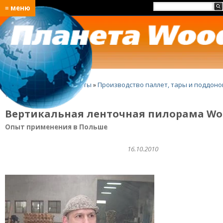
≡ меню
Главная
»
Лучшие проекты
»
Производство паллет, тары и поддоно
Wood-Mizer TVS
Вертикальная ленточная пилорама Woo
Опыт применения в Польше
16.10.2010