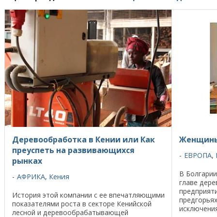
Деревообработка в Кении или Как
Женщины
преуспеть на развивающихся
ЕВРОПА
,
рынках
В Болгарии
АФРИКА
,
Кения
главе дер
предприяти
История этой компании с ее впечатляющими
предгорьях
показателями роста в секторе Кенийской
исключения
лесной и деревообрабатывающей