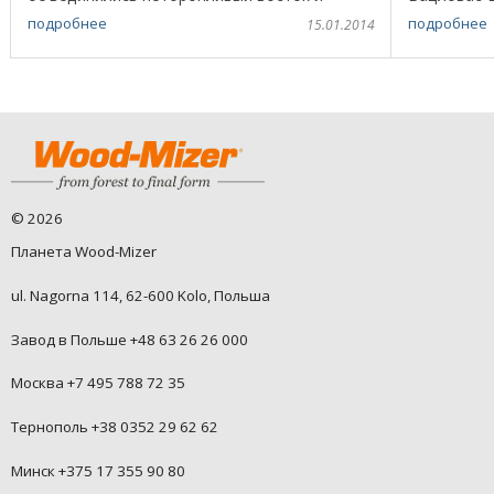
прогрессивный запад. В
самый мол
подробнее
подробнее
15.01.2014
деревообрабатывающей промышленности
ленточнопил
Турции это ...
©
2026
Планета Wood-Mizer
ul. Nagorna 114, 62-600 Kolo, Польша
Завод в Польше +48 63 26 26 000
Москва +7 495 788 72 35
Тернополь +38 0352 29 62 62
Минск +375 17 355 90 80