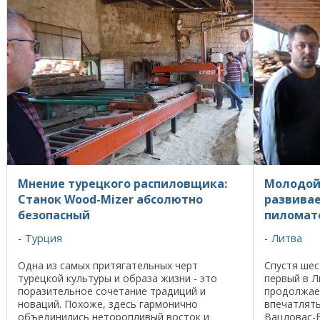
Мнение турецкого распиловщика:
Молодой
Станок Wood-Mizer абсолютно
развивае
безопасный
пиломат
Турция
Литва
Одна из самых притягательных черт
Спустя шес
турецкой культуры и образа жизни - это
первый в Л
поразительное сочетание традиций и
продолжае
новаций. Похоже, здесь гармонично
впечатлят
объединились неторопливый восток и
Вацловас-В