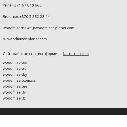
Рига +371 67 810 666
Вильнюс +370 5 232 22 44
woodmizernews@woodmizer-planet.com
ru.woodmizer-planet.com
Сайт работает на платформе
Nestorclub.com
woodmizer.eu
woodmizer.ru
woodmizer.by
woodmizer.com.ua
woodmizer.ee
woodmizer.lv
woodmizer.lt