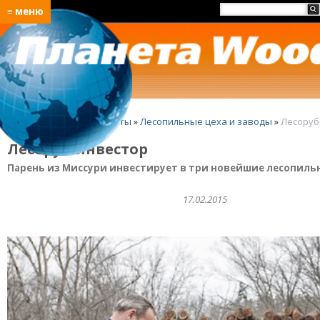
≡ меню
Главная
»
Лучшие проекты
»
Лесопильные цеха и заводы
»
Лесоруб
Лесоруб-инвестор
Парень из Миссури инвестирует в три новейшие лесопиль
17.02.2015