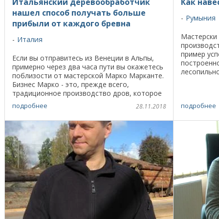
Итальянский деревообработчик
Как наве
нашел способ получать больше
Румыния
прибыли от каждого бревна
Мастерски
Италия
производст
пример усп
Если вы отправитесь из Венеции в Альпы,
построенн
примерно через два часа пути вы окажетесь
лесопильно
поблизости от мастерской Марко Марканте.
сын плотни
Бизнес Марко - это, прежде всего,
отца и деся
традиционное производство дров, которое
его отец начал почти 30 лет назад. Но так
подробнее
подробнее
28.11.2018
как ...