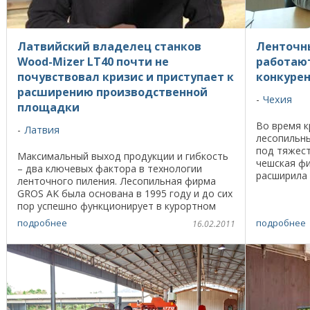
Латвийский владелец станков
Ленточн
Wood-Mizer LT40 почти не
работают
почувствовал кризис и приступает к
конкуре
расширению производственной
Чехия
площадки
Во время к
Латвия
лесопильны
под тяжес
Максимальный выход продукции и гибкость
чешская фи
– два ключевых фактора в технологии
расширила
ленточного пиления. Лесопильная фирма
продукции 
GROS AK была основана в 1995 году и до сих
успеху - ле
пор успешно функционирует в курортном
местечке Kakitis недалеко от одноименной
подробнее
подробнее
16.02.2011
горы в районе ...