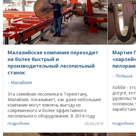
Малазийская компания переходит
Мартин П
на более быстрый и
«харлей»
производительный лесопильный
пилорам
станок
Польша
Малайзия
Хобби - эт
досуге, ко
Эта семейная лесопилка в Теренггану,
удовольств
Малайзия, показывает, как даже небольшие
основном, 
компании могут извлечь выгоду из
заработан
современного и более эффективного
вот Марти
лесопильного оборудования. В 2014 году
лесопильног
Джазлан Газали приобрел у Wood-Mizer
подробнее
подробнее
20.09.2019
станок LT70 Remote с ...