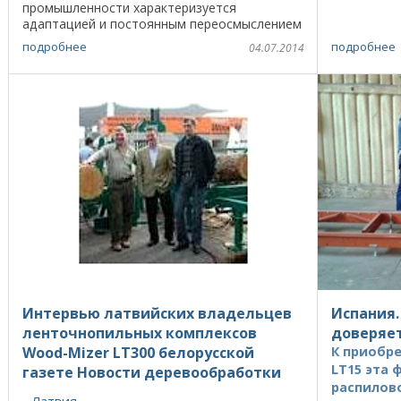
компании, 
промышленности характеризуется
воинственны
адаптацией и постоянным переосмыслением
- важная тема для тех, кто желает
подробнее
подробнее
04.07.2014
инвестировать в развивающиеся ...
Интервью латвийских владельцев
Испания
ленточнопильных комплексов
доверяе
Wood-Mizer LT300 белорусской
К приобре
LT15 эта
газете Новости деревообработки
распилов