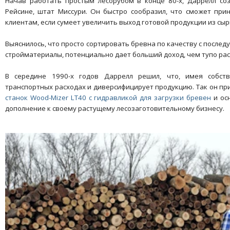
Начав работать простым лесорубом в конце 80-х, Даррелл со
Рейсине, штат Миссури. Он быстро сообразил, что сможет при
клиентам, если сумеет увеличить выход готовой продукции из сыр
Выяснилось, что просто сортировать бревна по качеству с посл
стройматериалы, потенциально дает больший доход, чем тупо рас
В середине 1990-х годов Даррелл решил, что, имея собст
транспортных расходах и диверсифицирует продукцию. Так он п
станок Wood-Mizer LT40 с гидравликой для загрузки бревен
и ос
дополнение к своему растущему лесозаготовительному бизнесу.