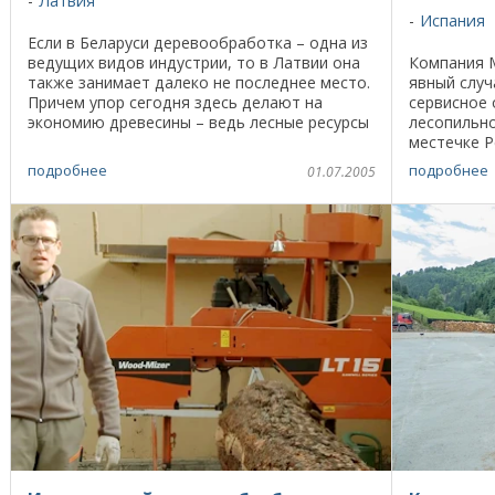
Латвия
Испания
Если в Беларуси деревообработка – одна из
ведущих видов индустрии, то в Латвии она
Компания 
также занимает далеко не последнее место.
явный случ
Причем упор сегодня здесь делают на
сервисное 
экономию древесины – ведь лесные ресурсы
лесопильно
республики более ограничены. На выставке ...
местечке P
провинции 
подробнее
подробнее
01.07.2005
задействов