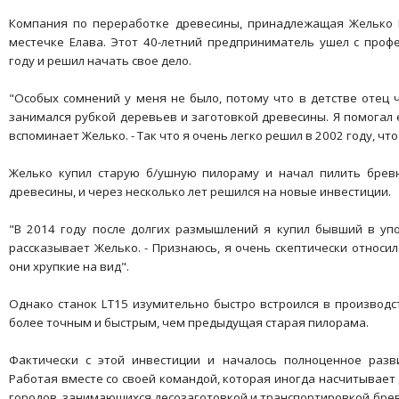
Компания по переработке древесины, принадлежащая Желько К
местечке Елава. Этот 40-летний предприниматель ушел с проф
году и решил начать свое дело.
"Особых сомнений у меня не было, потому что в детстве отец ч
занимался рубкой деревьев и заготовкой древесины. Я помогал е
вспоминает Желько. - Так что я очень легко решил в 2002 году, ч
Желько купил старую б/ушную пилораму и начал пилить бревн
древесины, и через несколько лет решился на новые инвестиции.
"В 2014 году после долгих размышлений я купил бывший в упот
рассказывает Желько. - Признаюсь, я очень скептически относи
они хрупкие на вид".
Однако станок LT15 изумительно быстро встроился в производс
более точным и быстрым, чем предыдущая старая пилорама.
Фактически с этой инвестиции и началось полноценное разв
Работая вместе со своей командой, которая иногда насчитывает
городов, занимающихся лесозаготовкой и транспортировкой брев