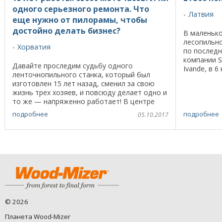
одного серьезного ремонта. Что
Латвия
еще нужно от пилорамы, чтобы
достойно делать бизнес?
В маленько
лесопильн
Хорватия
по последн
компании S
Давайте проследим судьбу одного
Ivande, в 
ленточнопильного станка, который был
центра Kuld
изготовлен 15 лет назад, сменил за свою
жизнь трех хозяев, и повсюду делает одно и
то же — напряженно работает! В центре
нашей истории - ленточная пилорама Wood-
подробнее
подробнее
05.10.2017
Mizer LT40, и ...
©
2026
Планета Wood-Mizer