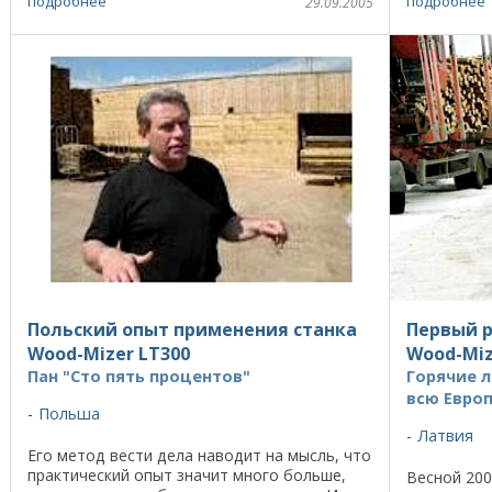
подробнее
подробнее
29.09.2005
предприятие ...
Польский опыт применения станка
Первый 
Wood-Mizer LT300
Wood-Miz
Пан "Сто пять процентов"
Горячие 
всю Евро
Польша
Латвия
Его метод вести дела наводит на мысль, что
практический опыт значит много больше,
Весной 20