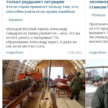
только ухудшают ситуацию
лесопил
Эта история принесет пользу тем, кто
станком 
способен учиться на чужих ошибках
Польша
Украина
Проезжая 
на это пре
Молодой веселый парень Александр
вызывает: 
Гайдаржи из Киева улыбается – мол, что вы
лесопилка)
хотите узнать о пилорамах? По
множество
образованию Александр юрист, и даже во
обычная до
сне он не мечтал стать
одноэтажны
деревообработчиком. Но однажды судьба
подробнее
подробнее
17.06.2010
преподнесла ему… «подарок». Вот как это
было ...