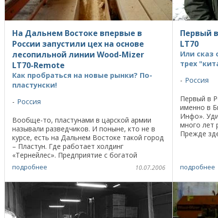
На Дальнем Востоке впервые в
Первый в
России запустили цех на основе
LT70
лесопильной линии Wood-Mizer
Или сказ 
трех "ки
LT70-Remote
Как пробраться на новые рынки? По-
Россия
пластунски!
Первый в Р
Россия
именно в Б
Инфо». Уди
Вообще-то, пластунами в царской армии
много лет 
называли разведчиков. И поныне, кто не в
Прежде зде
курсе, есть на Дальнем Востоке такой город
LT25 (снят 
– Пластун. Где работает холдинг
«Тернейлес». Предприятие с богатой
историей. Крупнейший экспортер.
подробнее
подробнее
10.07.2006
Поставляет щепу, клееный ...