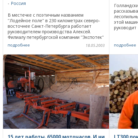
Россия
Голландск
рассказыва
В местечке с поэтичным названием
лесопильны
''Лодейное поле'' в 230 километрах северо-
этой машин
восточнее Санкт-Петербурга работает
руководит 
руководителем производства Алексей.
Нидерланды
Филиалу петербургской компании ''Экспотек''
он занималс
нет еще и двух лет. Цель создания
подробнее
подробнее
18.05.2003
предприятия – ...
15 лет работы. 65000 моточасов. И ни
LT300 по