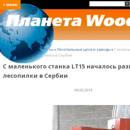
≡ меню
Главная
»
Лучшие проекты
»
Лесопильные цеха и заводы
»
С мален
преуспевающей лесопилки в Сербии
С маленького станка LT15 началось р
лесопилки в Сербии
09.02.2018