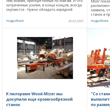
чем знания, приобретенные по книгам. И что
Mizer пока
затраченные усилия, в конце концов, всегда
распиловоч
окупаются . Нужно обладать изрядной
заявила, ч
долей воображения, чтобы представить
станок в п
себе на ...
производит
подробнее
подробнее
26.02.2005
готового ма
К пилораме Wood-Mizer мы
"Со стан
докупили еще кромкообрезной
выпилить
станок
по разм