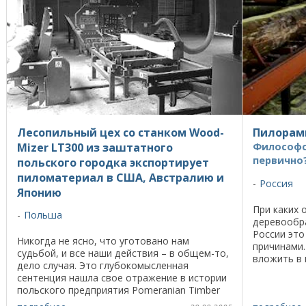
Лесопильный цех со станком Wood-
Пилорамы
Mizer LT300 из заштатного
Философс
первично
польского городка экспортирует
пиломатериал в США, Австралию и
Россия
Японию
При каких 
Польша
деревообр
России это
Никогда не ясно, что уготовано нам
причинами.
судьбой, и все наши действия – в общем-то,
вложить в 
дело случая. Это глубокомысленная
это красив
сентенция нашла свое отражение в истории
бизнеса. Или
польского предприятия Pomeranian Timber
из города Иньска. Начиная с 1990 года это