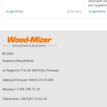
Вначале он
поисках новых ...
инструмент
этой профе
подробнее
подробнее
24.05.2003
бизнес, свя
©
2026
Планета Wood-Mizer
ul. Nagorna 114, 62-600 Kolo, Польша
Завод в Польше +48 63 26 26 000
Москва +7 495 788 72 35
Тернополь +38 0352 29 62 62