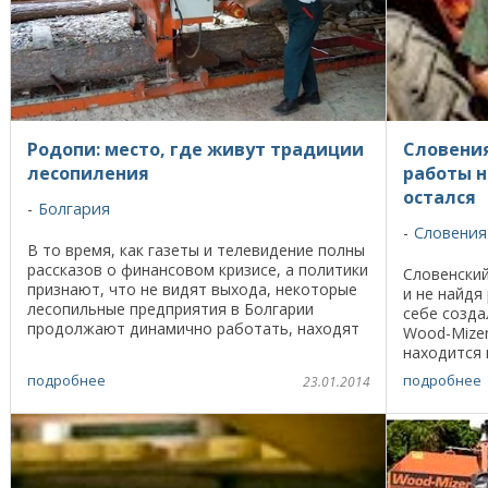
Родопи: место, где живут традиции
Словения
лесопиления
работы н
остался
Болгария
Словения
В то время, как газеты и телевидение полны
рассказов о финансовом кризисе, а политики
Словенский
признают, что не видят выхода, некоторые
и не найдя
лесопильные предприятия в Болгарии
себе созда
продолжают динамично работать, находят
Wood-Mizer
новые рынки сбыта, и даже инвестируют в ...
находится 
метров над
подробнее
подробнее
23.01.2014
лес, ...