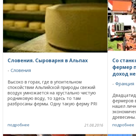
Словения. Сыроварня в Альпах
Со станк
фермер 
Словения
доход не
Высоко в горах, где в упоительном
Франция
спокойствии Альпийской природы свежий
воздух умножается на хрустально чистую
Двадцатид
родниковую воду, то здесь то там
фермеров в
разбросаны фермы. Одну такую ферму PRI
нашел лич
LOVRČU нам удалось посетить и
экономичес
пообщаться с ее владельцем. На ферме ...
древесины.
произведен
подробнее
подробнее
21.08.2016
год и не сл