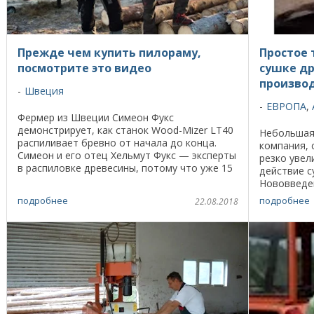
Прежде чем купить пилораму,
Простое 
посмотрите это видео
сушке др
произво
Швеция
ЕВРОПА
,
Фермер из Швеции Симеон Фукс
демонстрирует, как станок Wood-Mizer LT40
Небольшая
распиливает бревно от начала до конца.
компания, 
Симеон и его отец Хельмут Фукс — эксперты
резко увел
в распиловке древесины, потому что уже 15
действие с
лет они владеют станком Wood-Mizer LT40.
Нововведен
«В ...
дерева до 
подробнее
подробнее
22.08.2018
Свежеиспеч