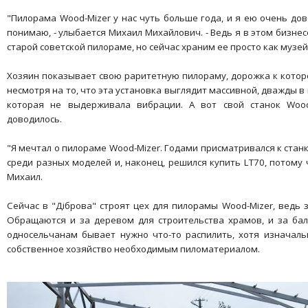
"Пилорама Wood-Mizer у нас чуть больше года, и я ею очень до
понимаю, - улыбается Михаил Михайлович. - Ведь я в этом бизнес
старой советской пилораме, но сейчас храним ее просто как музей
Хозяин показывает свою раритетную пилораму, дорожка к которо
несмотря на то, что эта установка выглядит массивной, дважды в
которая не выдерживала вибрации. А вот свой станок Woo
доводилось.
"Я мечтал о пилораме Wood-Mizer. Годами присматривался к стан
среди разных моделей и, наконец, решился купить LT70, потому ч
Михаил.
Сейчас в "Дiброва" строят цех для пилорамы Wood-Mizer, ведь 
Обращаются и за деревом для строительства храмов, и за бал
односельчанам бывает нужно что-то распилить, хотя изначаль
собственное хозяйство необходимым пиломатериалом.