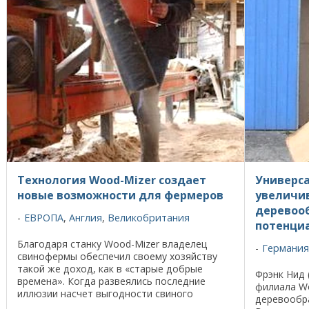
Технология Wood-Mizer создает
Универс
новые возможности для фермеров
увеличи
деревоо
ЕВРОПА
,
Англия
,
Великобритания
потенци
Благодаря станку Wood-Mizer владелец
Германия
свинофермы обеспечил своему хозяйству
такой же доход, как в «старые добрые
Фрэнк Нид 
времена». Когда развеялись последние
филиала Wo
иллюзии насчет выгодности свиного
деревообр
бизнеса, Питер Таттон решил оглядеться в