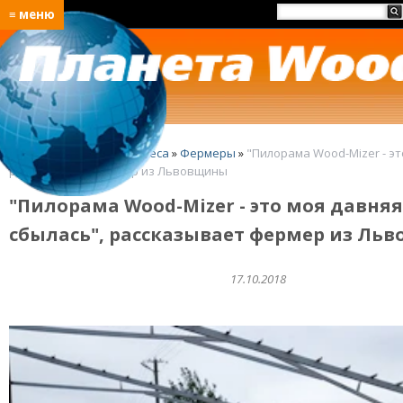
≡ меню
Главная
»
Идеи для бизнеса
»
Фермеры
»
"Пилорама Wood-Mizer - эт
рассказывает фермер из Львовщины
"Пилорама Wood-Mizer - это моя давняя
сбылась", рассказывает фермер из Ль
17.10.2018