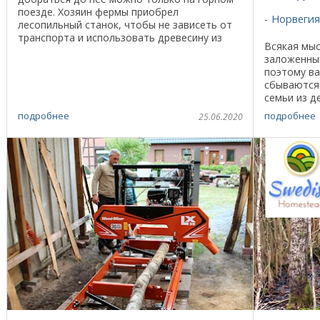
поезде. Хозяин фермы приобрел
Норвегия
лесопильный станок, чтобы не зависеть от
транспорта и использовать древесину из
Всякая мыс
своего леса. «Меня зовут Хайни Хуттер. Я
заложенны
живу на горе Риги ...
поэтому в
сбываются.
семьи из д
неподалеку
подробнее
подробнее
25.06.2020
Stavanger, 