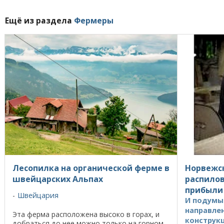
Ещё из раздела
Фермеры
Лесопилка на органической ферме в
Норвежск
швейцарских Альпах
распило
прибыли
Швейцария
И подумы
направле
Эта ферма расположена высоко в горах, и
конструк
добраться до нее можно только на горном