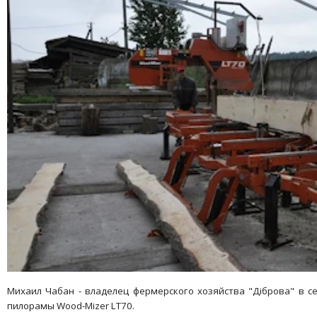
Михаил Чабан - владелец фермерского хозяйства "Дiброва" в с
пилорамы Wood-Mizer LT70.