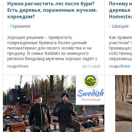
Нужно расчистить лес после бури?
Почему н
Есть деревья, пораженные жучком-
деревья 
короедом?
Homeste
Германия
Швеция
Хорошее решение – превратить
Как правил
поврежденные бревна в более ценный
участком?
пиломатериал для своего хозяйства и на
преимущест
продажу. В семье Raddatz из немецкого
собственн
региона Вендланд мужчины хорошо ладят с
окружающей
техникой. Кевин – профессиональный
чтобы прос
подробнее
подробнее
28.11.2020
слесарь, работает в отделе ...
трогать это