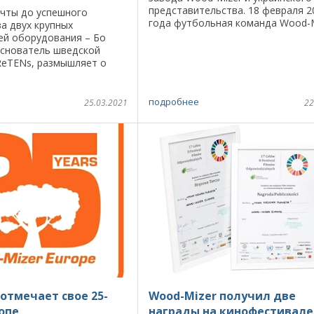
представительства. 18 февраля 2
ечты до успешного
года футбольная команда Wood-M
а двух крупных
принимала в гостях своих
ей оборудования – Бо
представителей из Украины комп
основатель шведской
MOST-Украина. Уже во второй ...
eTENs, размышляет о
ы превращаются в
ревесина в конечные
новационные ...
подробнее
25.03.2021
22
отмечает свое 25-
Wood-Mizer получил две
ропе
награды на кинофестивале