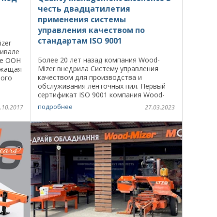
честь двадцатилетия
применения системы
управления качеством по
стандартам ISO 9001
izer
тивале
Более 20 лет назад компания Wood-
ме ООН
Mizer внедрила Систему управления
ржащая
качеством для производства и
вого
обслуживания ленточных пил. Первый
на
сертификат ISO 9001 компания Wood-
. ...
Mizer получила 3 марта 2003 года от
подробнее
.10.2017
27.03.2023
британского сертификационного бюро
Lloyd’s ...