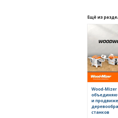
Ещё из разд
Wood-Mizer
объединяют
и продвиж
деревообр
станков