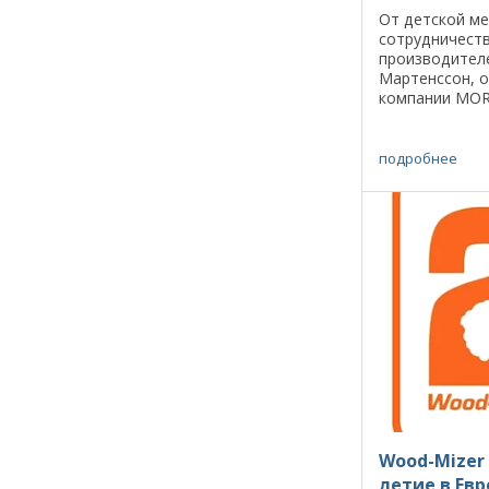
От детской м
сотрудничеств
производител
Мартенссон, 
компании MOR
том, как мечт
реальность, д
продукты, а ин
подробнее
Wood-Mizer 
летие в Ев