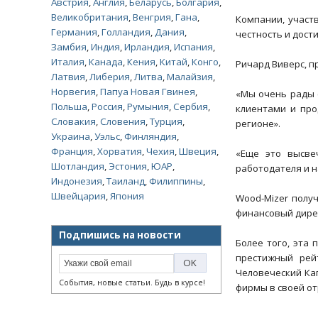
Австрия
,
Англия
,
Беларусь
,
Болгария
,
Великобритания
,
Венгрия
,
Гана
,
Компании, участ
Германия
,
Голландия
,
Дания
,
честность и дост
Замбия
,
Индия
,
Ирландия
,
Испания
,
Италия
,
Канада
,
Кения
,
Китай
,
Конго
,
Ричард Виверс, п
Латвия
,
Либерия
,
Литва
,
Малайзия
,
Норвегия
,
Папуа Новая Гвинея
,
«Мы очень рады 
Польша
,
Россия
,
Румыния
,
Сербия
,
клиентами и про
Словакия
,
Словения
,
Турция
,
регионе».
Украина
,
Уэльс
,
Финляндия
,
Франция
,
Хорватия
,
Чехия
,
Швеция
,
«Еще это высве
Шотландия
,
Эстония
,
ЮАР
,
работодателя и н
Индонезия
,
Таиланд
,
Филиппины
,
Швейцария
,
Япония
Wood-Mizer получ
финансовый дире
Подпишись на новости
Более того, эта
престижный рейт
Человеческий Кап
События, новые статьи. Будь в курсе!
фирмы в своей от