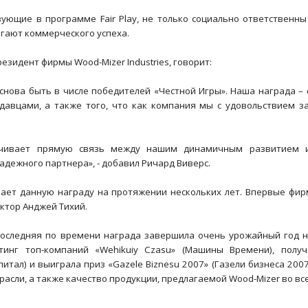
вующие в программе Fair Play, не только социально ответственн
игают коммерческого успеха.
резидент фирмы Wood-Mizer Industries, говорит:
снова быть в числе победителей «Честной Игры». Наша награда –
давцами, а также того, что как компания мы с удовольствием 
чивает прямую связь между нашим динамичным развитием и 
адежного партнера», - добавил Ричард Виверс.
ает данную награду на протяжении нескольких лет. Впервые фирма
ктор Анджей Тихий.
 последняя по времени награда завершила очень урожайный год 
инг топ-компаний «Wehikuіy Czasu» (Машины Времени), получи
итал) и выиграла приз «Gazele Biznesu 2007» (Газели бизнеса 20
расли, а также качество продукции, предлагаемой Wood-Mizer во вс