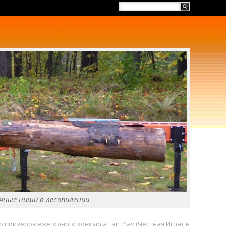
чные ниши в лесопилении
 призеров ежегодного конкурса Fair Play (Честная Игра), в