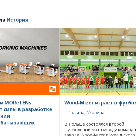
ела
История
 и MOReTENs
Wood-Mizer играет в футбо
 силы в разработке
Польша
,
Украина
ении
абатывающих
В Польше состоялся второй
футбольный матч между команд
завода Wood-Mizer и украинского