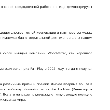
ы в своей каждодневной работе, но еще демонстрируют
 свидетельство тесной кооперации и партнерства между
занимаемся благотворительной деятельностью в нашем
силой имиджа компании Wood-Mizer, как хорошего
 выиграла приз Fair Play в 2002 году; тогда я получал
на различные призы и премии. Фирма впервые вошла в
ла эмблему «Inwestor w Kapitaі Ludzki» (Инвестор в
07). Все эти награды подтверждают лидирующую позицию
ех странах мира.