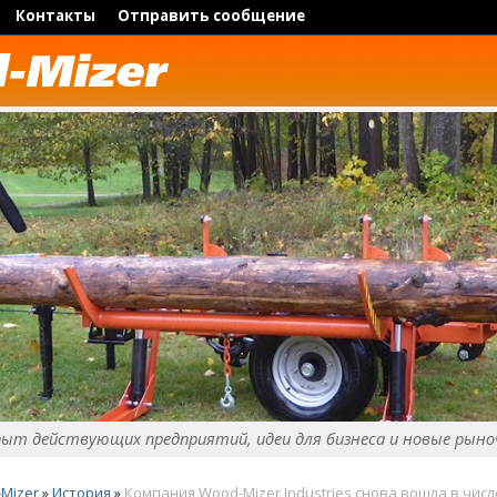
Контакты
Отправить сообщение
пыт действующих предприятий, идеи для бизнеса и новые рыно
Mizer
»
История
»
Компания Wood-Mizer Industries снова вошла в число