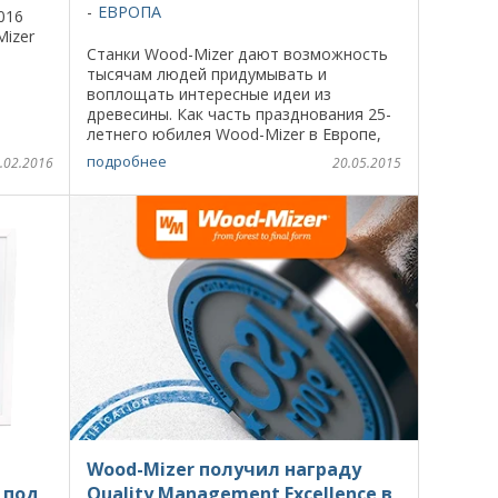
ЕВРОПА
016
izer
Станки Wood-Mizer дают возможность
тысячам людей придумывать и
анию
воплощать интересные идеи из
древесины. Как часть празднования 25-
летнего юбилея Wood-Mizer в Европе,
конкурс "Мой Проект" объединит тех
подробнее
.02.2016
20.05.2015
владельцев ленточнопильных станков,
кто сделал ...
Wood-Mizer получил награду
 под
Quality Management Excellence в