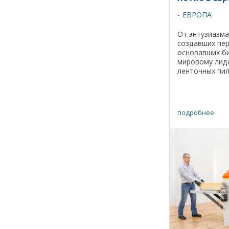
ЕВРОПА
От энтузиазма
создавших пе
основавших би
мировому лиде
ленточных пил
компания Wood
В этом году Е
Mizer в ...
подробнее