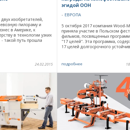
эгидой ООН
ЕВРОПА
 двух изобретателей,
ревозную пилораму и
5 октября 2017 компания Wood-M
знес в Америке, к
приняла участие в Польском фес
рству в технологии узких
фильмов, посвященных програм
 - такой путь прошла
"17 целей". Эта программа, соде
-Mizer за свою историю.
17 целей долгосрочного устойчи
вропейский завод Wood-
развития планеты, была подписа
главами 193 государств в 2015 году
подробнее
24.02.2015
18