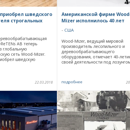
 приобрел шведского
Американской фирме Wood
еля строгальных
Mizer исполнилось 40 лет
США
деревообрабатывающая
Wood-Mizer, ведущий мировой
OReTENs AB теперь
производитель лесопильного и
з глобальную
деревообрабатывающего
скую сеть Wood-Mizer.
оборудования, отмечает 40-лети
риобрел шведскую
своей деятельности под лозунго
eTENs AB, основанную в
Forest to Final Form ® . За свою 40
сширив таким образом
летнюю историю компания Wood-
нт и включив в ...
основанная в Соединенных ...
подробнее
22.03.2018
20