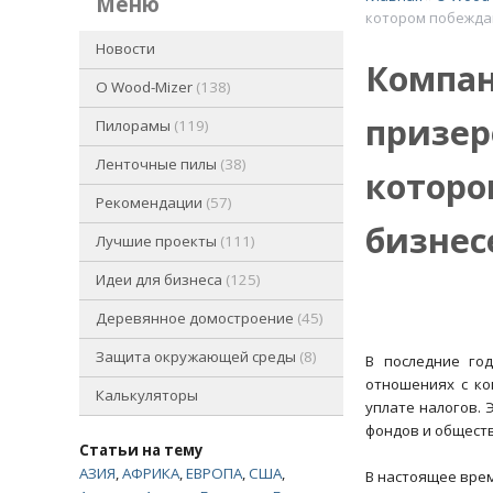
меню
котором побежда
Новости
Компан
O Wood-Mizer
138
призеро
Пилорамы
119
Ленточные пилы
38
которо
Рекомендации
57
бизнес
Лучшие проекты
111
Идеи для бизнеса
125
Деревянное домостроение
45
Защита окружающей среды
8
В последние го
отношениях с ко
Калькуляторы
уплате налогов. 
фондов и обществ
Статьи на тему
АЗИЯ
,
АФРИКА
,
ЕВРОПА
,
США
,
В настоящее врем