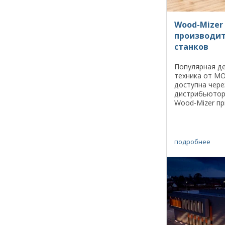
Wood-Mizer
производит
станков
Популярная 
техника от M
доступна чере
дистрибьютор
Wood-Mizer п
компанию MOR
1980 году, ра
свой ассортиме
подробнее