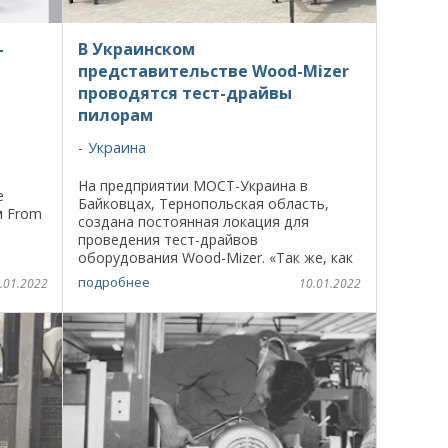
-
В Украинском
представительстве Wood-Mizer
проводятся тест-драйвы
пилорам
Украина
На предприятии МОСТ-Украина в
е
Байковцах, Тернопольская область,
м From
создана постоянная локация для
-
проведения тест-драйвов
Mizer,
оборудования Wood-Mizer. «Так же, как
и при покупке автомобиля, если
подробнее
.01.2022
10.01.2022
выбираешь деревообрабатывающий
станок, достаточно важно ...