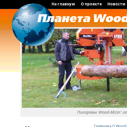
На главную
О проекте
Новости
Пилорамы Wood-Mizer: о
Главная
»
O Wood-